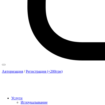
Авторизация
/
Регистрация (+200грн)
Услуги
Иглоукалывание