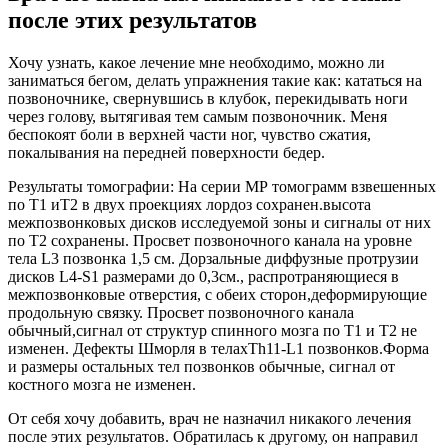
после этих результатов
Хочу узнать, какое лечение мне необходимо, можно ли
заниматься бегом, делать упражнения такие как: кататься на
позвоночнике, свернувшись в клубок, перекидывать ноги
через голову, вытягивая тем самым позвоночник. Меня
беспокоят боли в верхней части ног, чувство сжатия,
покалывания на передней поверхности бедер.
Результаты томографии: На серии МР томограмм взвешенных
по Т1 иТ2 в двух проекциях лордоз сохранен.высота
межпозвонковых дисков исследуемой зоны и сигналы от них
по Т2 сохранены. Просвет позвоночного канала на уровне
тела L3 позвонка 1,5 см. Дорзальные диффузные протрузии
дисков L4-S1 размерами до 0,3см., распротраняющиеся в
межпозвонковые отверстия, с обеих сторон,деформирующие
продольную связку. Просвет позвоночного канала
обычный,сигнал от структур спинного мозга по Т1 и Т2 не
изменен. Дефекты Шморля в телахТh11-L1 позвонков.Форма
и размеры остальных тел позвонков обычные, сигнал от
костного мозга не изменен.
От себя хочу добавить, врач не назначил никакого лечения
после этих результатов. Обратилась к другому, он направил