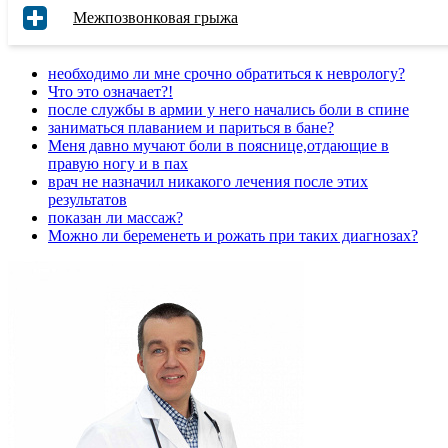
Межпозвонковая грыжа
необходимо ли мне срочно обратиться к неврологу?
Что это означает?!
после службы в армии у него начались боли в спине
заниматься плаванием и париться в бане?
Меня давно мучают боли в пояснице,отдающие в
правую ногу и в пах
врач не назначил никакого лечения после этих
результатов
показан ли массаж?
Можно ли беременеть и рожать при таких диагнозах?