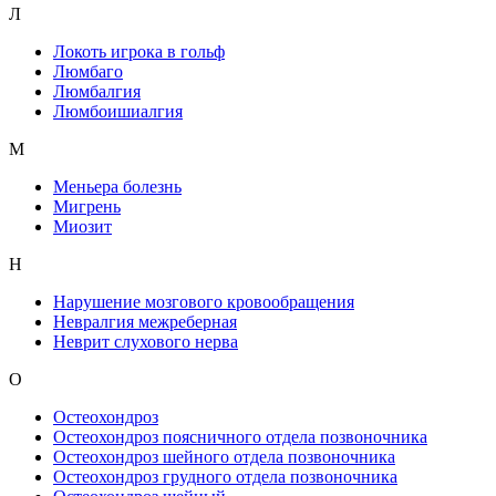
Л
Локоть игрока в гольф
Люмбаго
Люмбалгия
Люмбоишиалгия
М
Меньера болезнь
Мигрень
Миозит
Н
Нарушение мозгового кровообращения
Невралгия межреберная
Неврит слухового нерва
О
Остеохондроз
Остеохондроз поясничного отдела позвоночника
Остеохондроз шейного отдела позвоночника
Остеохондроз грудного отдела позвоночника