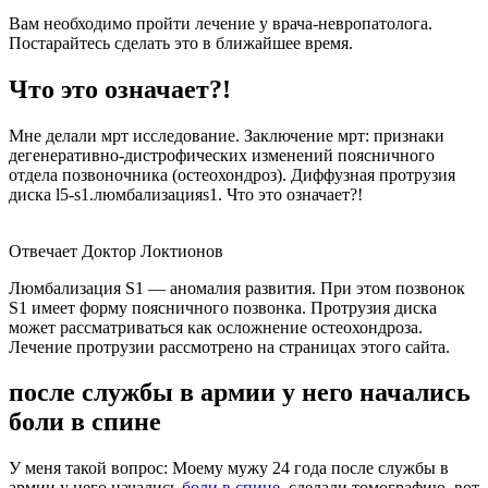
Вам необходимо пройти лечение у врача-невропатолога.
Постарайтесь сделать это в ближайшее время.
Что это означает?!
Мне делали мрт исследование. Заключение мрт: признаки
дегенеративно-дистрофических изменений поясничного
отдела позвоночника (остеохондроз). Диффузная протрузия
диска l5-s1.люмбализацияs1. Что это означает?!
Отвечает Доктор Локтионов
Люмбализация S1 — аномалия развития. При этом позвонок
S1 имеет форму поясничного позвонка. Протрузия диска
может рассматриваться как осложнение остеохондроза.
Лечение протрузии рассмотрено на страницах этого сайта.
после службы в армии у него начались
боли в спине
У меня такой вопрос: Моему мужу 24 года после службы в
армии у него начались
боли в спине
, сделали томографию, вот