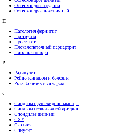
Остеохондроз шейный
Остеохондроз грудной
Остеохондроз поясничный
П
Патология фарингит
Протрузия
Простатит
Плечелопаточный периартрит
Пяточная шпора
Р
Радикулит
Рейно (синдром и болезнь)
Рота, болезнь и синдром
С
Синдром грушевидной мышцы
Синдром позвоночной артерии
Спондилез шейный
СХУ
Сколиоз
Синусит