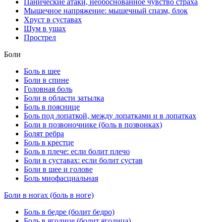
Панические атаки, необоснованное чувство страха
Мышечное напряжение: мышечный спазм, блок
Хруст в суставах
Шум в ушах
Прострел
Боли
Боль в шее
Боли в спине
Головная боль
Боли в области затылка
Боль в пояснице
Боль под лопаткой, между лопатками и в лопатках
Боли в позвоночнике (боль в позвонках)
Болят ребра
Боль в крестце
Боль в плече: если болит плечо
Боли в суставах: если болит сустав
Боли в шее и голове
Боль миофасциальная
Боли в ногах (боль в ноге)
Боль в бедре (болит бедро)
Боль в ягодице (болит ягодица)