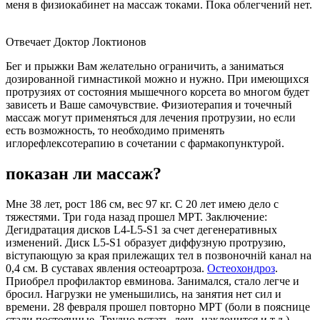
меня в физиокабинет на массаж токами. Пока облегчений нет.
Отвечает Доктор Локтионов
Бег и прыжки Вам желательно ограничить, а заниматься
дозированной гимнастикой можно и нужно. При имеющихся
протрузиях от состояния мышечного корсета во многом будет
зависеть и Ваше самочувствие. Физиотерапия и точечный
массаж могут применяться для лечения протрузии, но если
есть возможность, то необходимо применять
иглорефлексотерапию в сочетании с фармакопунктурой.
показан ли массаж?
Мне 38 лет, рост 186 см, вес 97 кг. С 20 лет имею дело с
тяжестями. Три года назад прошел МРТ. Заключение:
Дегидратация дисков L4-L5-S1 за счет дегенеративных
изменений. Диск L5-S1 образует диффузную протрузию,
віступающую за края прилежащих тел в позвоночній канал на
0,4 см. В суставах явления остеоартроза.
Остеохондроз
.
Приобрел профилактор евминова. Занимался, стало легче и
бросил. Нагрузки не уменьшились, на занятия нет сил и
времени. 28 февраля прошел повторно МРТ (боли в пояснице
стали постоянные. Трудно встать, лечь, наклонится и т.д.)