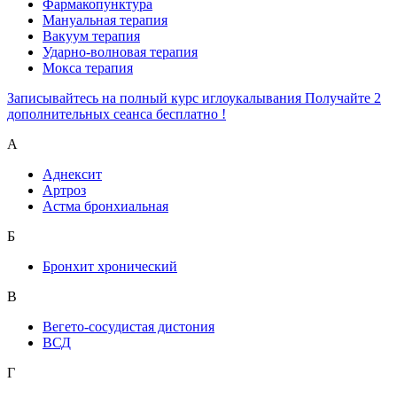
Фармакопунктура
Мануальная терапия
Вакуум терапия
Ударно-волновая терапия
Мокса терапия
Записывайтесь на полный курс иглоукалывания Получайте 2
дополнительных сеанса бесплатно !
А
Аднексит
Артроз
Астма бронхиальная
Б
Бронхит хронический
В
Вегето-сосудистая дистония
ВСД
Г