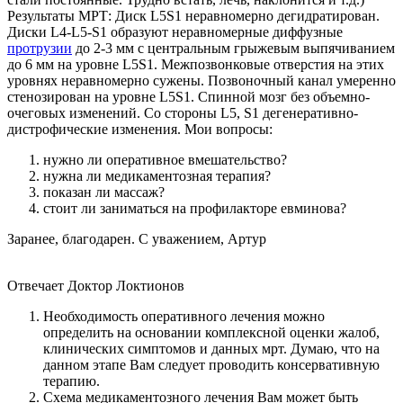
Результаты МРТ: Диск L5S1 неравномерно дегидратирован.
Диски L4-L5-S1 образуют неравномерные диффузные
протрузии
до 2-3 мм с центральным грыжевым выпячиванием
до 6 мм на уровне L5S1. Межпозвонковые отверстия на этих
уровнях неравномерно сужены. Позвоночный канал умеренно
стенозирован на уровне L5S1. Спинной мозг без объемно-
очеговых изменений. Со стороны L5, S1 дегенеративно-
дистрофические изменения. Мои вопросы:
нужно ли оперативное вмешательство?
нужна ли медикаментозная терапия?
показан ли массаж?
стоит ли заниматься на профилакторе евминова?
Заранее, благодарен. С уважением, Артур
Отвечает Доктор Локтионов
Необходимость оперативного лечения можно
определить на основании комплексной оценки жалоб,
клинических симптомов и данных мрт. Думаю, что на
данном этапе Вам следует проводить консервативную
терапию.
Схема медикаментозного лечения Вам может быть