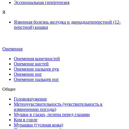
Эссенциальная гипертензия
Я
Язвенная болезнь желудка и двенадцатиперстной (12-
перстной) кишки
Онемения
Онемения конечностей
Онемение кистей
Онемение пальцев рук
Онемение ног
Онемение пальцев ног
Общее
Головокружение
Метеочувствительность (чувствительность к
измненению погоды)
Мушки в глазах, пелена перед глазами
Ком в горле
Мурашки (гусиная кожа)