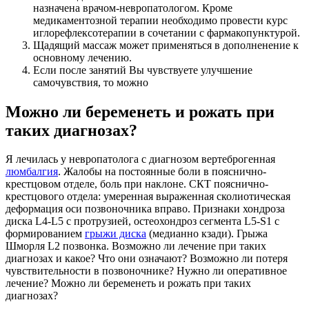
назначена врачом-невропатологом. Кроме
медикаментозной терапии необходимо провести курс
иглорефлексотерапии в сочетании с фармакопунктурой.
Щадящий массаж может применяться в дополненение к
основному лечению.
Если после занятий Вы чувствуете улучшение
самочувствия, то можно
Можно ли беременеть и рожать при
таких диагнозах?
Я лечилась у невропатолога с диагнозом вертеброгенная
люмбалгия
. Жалобы на постоянные боли в пояснично-
крестцовом отделе, боль при наклоне. СКТ пояснично-
крестцового отдела: умеренная выраженная сколиотическая
деформация оси позвоночника вправо. Признаки хондроза
диска L4-L5 с протрузией, остеохондроз сегмента L5-S1 с
формированием
грыжи диска
(медианно кзади). Грыжа
Шморля L2 позвонка. Возможно ли лечение при таких
диагнозах и какое? Что они означают? Возможно ли потеря
чувствительности в позвоночнике? Нужно ли оперативное
лечение? Можно ли беременеть и рожать при таких
диагнозах?