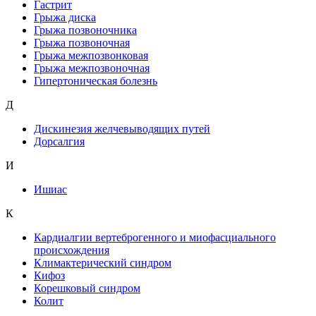
Гастрит
Грыжа диска
Грыжа позвоночника
Грыжа позвоночная
Грыжа межпозвонковая
Грыжа межпозвоночная
Гипертоническая болезнь
Д
Дискинезия желчевыводящих путей
Дорсалгия
И
Ишиас
К
Кардиалгии вертеброгенного и миофасциального
происхождения
Климактерический синдром
Кифоз
Корешковый синдром
Колит