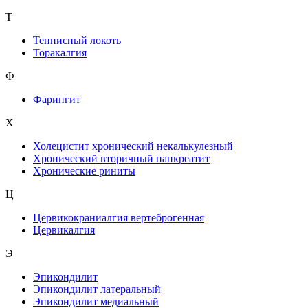
Т
Теннисный локоть
Торакалгия
Ф
Фарингит
X
Холецистит хронический некалькулезный
Хронический вторичный панкреатит
Хронические риниты
Ц
Цервикокраниалгия вертеброгенная
Цервикалгия
Э
Эпикондилит
Эпикондилит латеральный
Эпикондилит медиальный