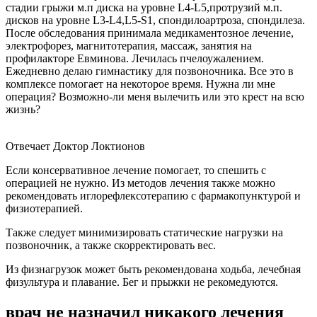
стадии грыжи м.п диска на уровне L4-L5,протрузий м.п.
дисков на уровне L3-L4,L5-S1, спондилоартроза, спондилеза.
После обследования принимала медикаментозное лечение,
электрофорез, магнитотерапия, массаж, занятия на
профилакторе Евминова. Лечилась пчелоужалением.
Ежедневно делаю гимнастику для позвоночника. Все это в
комплексе помогает на некоторое время. Нужна ли мне
операция? Возможно-ли меня вылечить или это крест на всю
жизнь?
Отвечает Доктор Локтионов
Если консервативное лечение помогает, то спешить с
операцией не нужно. Из методов лечения также можно
рекомендовать иглорефлексотерапию с фармакопунктурой и
физиотерапией.
Также следует минимизировать статические нагрузки на
позвоночник, а также скорректировать вес.
Из физнагрузок может быть рекомендована ходьба, лечебная
физультура и плавание. Бег и прыжки не рекомедуются.
врач не назначил никакого лечения