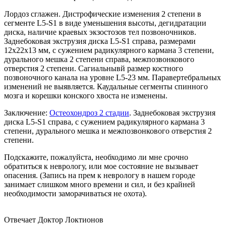
Лордоз сглажен. Дистрофические изменения 2 степени в
сегменте L5-S1 в виде уменьшения высоты, дегидратации
диска, наличие краевых экзостозов тел позвоночников.
Заднебоковая экструзия диска L5-S1 справа, размерами
12х22х13 мм, с сужением радикулярного кармана 3 степени,
дурального мешка 2 степени справа, межпозвонкового
отверстия 2 степени. Сагиальнывй размер костного
позвоночного канала на уровне L5-23 мм. Паравертебральных
изменений не выявляется. Каудальные сегменты спинного
мозга и корешки конского хвоста не изменены.
Заключение:
Остеохондроз 2 стадии
. Заднебоковая экструзия
диска L5-S1 справа, с сужением радикулярного кармана 3
степени, дурального мешка и межпозвонкового отверстия 2
степени.
Подскажите, пожалуйста, необходимо ли мне срочно
обратиться к неврологу, или мое состояние не вызывает
опасения. (Запись на прем к неврологу в нашем городе
занимает слишком много времени и сил, и без крайней
необходимости заморачиваться не охота).
Отвечает Доктор Локтионов