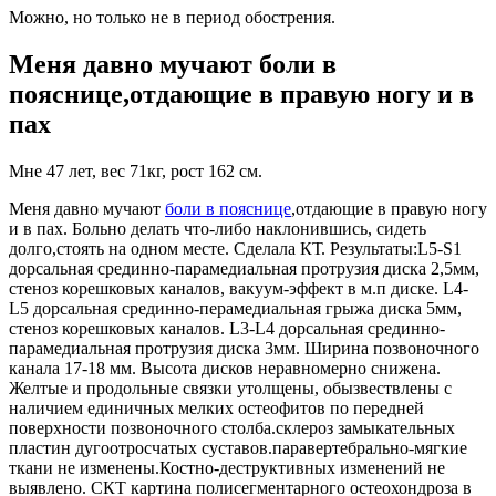
Можно, но только не в период обострения.
Меня давно мучают боли в
пояснице,отдающие в правую ногу и в
пах
Мне 47 лет, вес 71кг, рост 162 см.
Меня давно мучают
боли в пояснице
,отдающие в правую ногу
и в пах. Больно делать что-либо наклонившись, сидеть
долго,стоять на одном месте. Сделала КТ. Результаты:L5-S1
дорсальная срединно-парамедиальная протрузия диска 2,5мм,
стеноз корешковых каналов, вакуум-эффект в м.п диске. L4-
L5 дорсальная срединно-перамедиальная грыжа диска 5мм,
стеноз корешковых каналов. L3-L4 дорсальная срединно-
парамедиальная протрузия диска 3мм. Ширина позвоночного
канала 17-18 мм. Высота дисков неравномерно снижена.
Желтые и продольные связки утолщены, обызвествлены с
наличием единичных мелких остеофитов по передней
поверхности позвоночного столба.склероз замыкательных
пластин дугоотросчатых суставов.паравертебрально-мягкие
ткани не изменены.Костно-деструктивных изменений не
выявлено. СКТ картина полисегментарного остеохондроза в