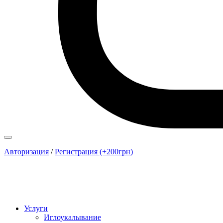
Авторизация
/
Регистрация (+200грн)
Услуги
Иглоукалывание