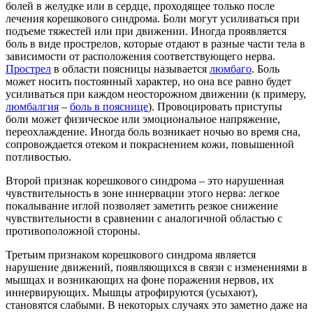
болей в желудке или в сердце, проходящее только после
лечения корешкового синдрома. Боли могут усиливаться при
подъеме тяжестей или при движении. Иногда проявляется
боль в виде прострелов, которые отдают в разные части тела в
зависимости от расположения соответствующего нерва.
Прострел
в области поясницы называется
люмбаго
. Боль
может носить постоянный характер, но она все равно будет
усиливаться при каждом неосторожном движении (к примеру,
люмбалгия
–
боль в пояснице
). Провоцировать приступы
боли может физическое или эмоциональное напряжение,
переохлаждение. Иногда боль возникает ночью во время сна,
сопровождается отеком и покраснением кожи, повышенной
потливостью.
Второй признак корешкового синдрома – это нарушенная
чувствительность в зоне иннервации этого нерва: легкое
покалывание иглой позволяет заметить резкое снижение
чувствительности в сравнении с аналогичной областью с
противоположной стороны.
Третьим признаком корешкового синдрома является
нарушение движений, появляющихся в связи с изменениями в
мышцах и возникающих на фоне поражения нервов, их
иннервирующих. Мышцы атрофируются (усыхают),
становятся слабыми. В некоторых случаях это заметно даже на