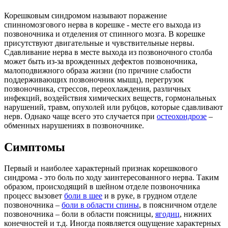
Корешковым синдромом называют поражение
спинномозгового нерва в корешке - месте его выхода из
позвоночника и отделения от спинного мозга. В корешке
присутствуют двигательные и чувствительные нервы.
Сдавливание нерва в месте выхода из позвоночного столба
может быть из-за врожденных дефектов позвоночника,
малоподвижного образа жизни (по причине слабости
поддерживающих позвоночник мышц), перегрузок
позвоночника, стрессов, переохлаждения, различных
инфекций, воздействия химических веществ, гормональных
нарушений, травм, опухолей или рубцов, которые сдавливают
нерв. Однако чаще всего это случается при
остеохондрозе
–
обменных нарушениях в позвоночнике.
Симптомы
Первый и наиболее характерный признак корешкового
синдрома - это боль по ходу заинтересованного нерва. Таким
образом, происходящий в шейном отделе позвоночника
процесс вызовет
боли в шее
и в руке, в грудном отделе
позвоночника –
боли в области спины
, в поясничном отделе
позвоночника – боли в области поясницы,
ягодиц
, нижних
конечностей и т.д. Иногда появляется ощущение характерных