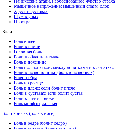
Панические атаки, необоснованное чувство страха
Мышечное напряжение: мышечный спазм, блок
Хруст в суставах
Шум в ушах
Прострел
Боли
Боль в шее
Боли в спине
Головная боль
Боли в области затылка
Боль в пояснице
Боль под лопаткой, между лопатками и в лопатках
Боли в позвоночнике (боль в позвонках)
Болят ребра
Боль в крестце
Боль в плече: если болит плечо
Боли в суставах: если болит сустав
Боли в шее и голове
Боль миофасциальная
Боли в ногах (боль в ноге)
Боль в бедре (болит бедро)
Боль в ягодице (болит ягодица)