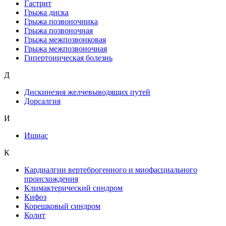
Гастрит
Грыжа диска
Грыжа позвоночника
Грыжа позвоночная
Грыжа межпозвонковая
Грыжа межпозвоночная
Гипертоническая болезнь
Д
Дискинезия желчевыводящих путей
Дорсалгия
И
Ишиас
К
Кардиалгии вертеброгенного и миофасциального
происхождения
Климактерический синдром
Кифоз
Корешковый синдром
Колит