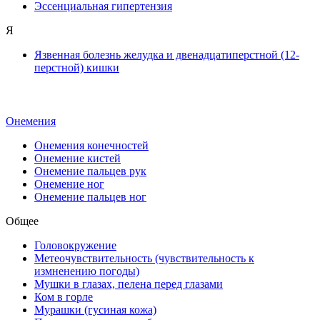
Эссенциальная гипертензия
Я
Язвенная болезнь желудка и двенадцатиперстной (12-
перстной) кишки
Онемения
Онемения конечностей
Онемение кистей
Онемение пальцев рук
Онемение ног
Онемение пальцев ног
Общее
Головокружение
Метеочувствительность (чувствительность к
измненению погоды)
Мушки в глазах, пелена перед глазами
Ком в горле
Мурашки (гусиная кожа)