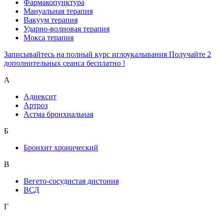
Фармакопунктура
Мануальная терапия
Вакуум терапия
Ударно-волновая терапия
Мокса терапия
Записывайтесь на полный курс иглоукалывания Получайте 2
дополнительных сеанса бесплатно !
А
Аднексит
Артроз
Астма бронхиальная
Б
Бронхит хронический
В
Вегето-сосудистая дистония
ВСД
Г