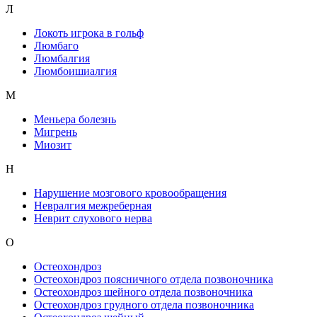
Л
Локоть игрока в гольф
Люмбаго
Люмбалгия
Люмбоишиалгия
М
Меньера болезнь
Мигрень
Миозит
Н
Нарушение мозгового кровообращения
Невралгия межреберная
Неврит слухового нерва
О
Остеохондроз
Остеохондроз поясничного отдела позвоночника
Остеохондроз шейного отдела позвоночника
Остеохондроз грудного отдела позвоночника