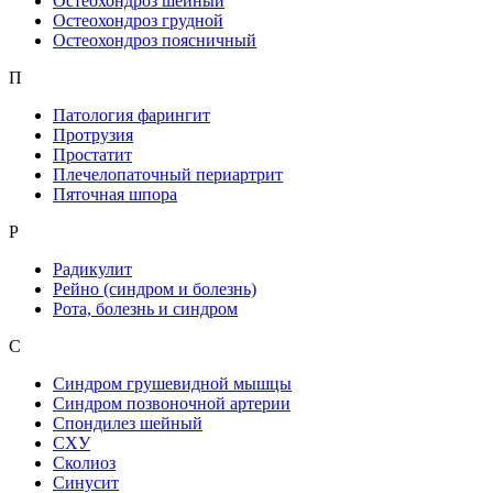
Остеохондроз шейный
Остеохондроз грудной
Остеохондроз поясничный
П
Патология фарингит
Протрузия
Простатит
Плечелопаточный периартрит
Пяточная шпора
Р
Радикулит
Рейно (синдром и болезнь)
Рота, болезнь и синдром
С
Синдром грушевидной мышцы
Синдром позвоночной артерии
Спондилез шейный
СХУ
Сколиоз
Синусит