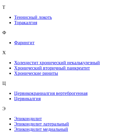
Т
Теннисный локоть
Торакалгия
Ф
Фарингит
X
Холецистит хронический некалькулезный
Хронический вторичный панкреатит
Хронические риниты
Ц
Цервикокраниалгия вертеброгенная
Цервикалгия
Э
Эпикондилит
Эпикондилит латеральный
Эпикондилит медиальный