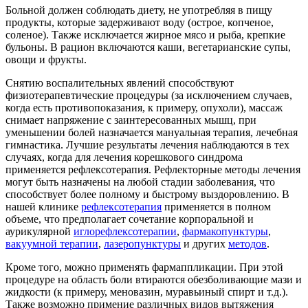
Больной должен соблюдать диету, не употребляя в пищу
продукты, которые задерживают воду (острое, копченое,
соленое). Также исключается жирное мясо и рыба, крепкие
бульоны. В рацион включаются каши, вегетарианские супы,
овощи и фрукты.
Снятию воспалительных явлений способствуют
физиотерапевтические процедуры (за исключением случаев,
когда есть противопоказания, к примеру, опухоли), массаж
снимает напряжение с заинтересованных мышц, при
уменьшении болей назначается мануальная терапия, лечебная
гимнастика. Лучшие результаты лечения наблюдаются в тех
случаях, когда для лечения корешкового синдрома
применяется рефлексотерапия. Рефлекторные методы лечения
могут быть назначены на любой стадии заболевания, что
способствует более полному и быстрому выздоровлению. В
нашей клинике
рефлексотерапия
применяется в полном
объеме, что предполагает сочетание корпоральной и
аурикулярной
иглорефлексотерапии
,
фармакопунктуры
,
вакуумной терапии
,
лазеропунктуры
и других
методов
.
Кроме того, можно применять фармаппликации. При этой
процедуре на область боли втираются обезболивающие мази и
жидкости (к примеру, меновазин, муравьиный спирт и т.д.).
Также возможно примение различных видов вытяжения