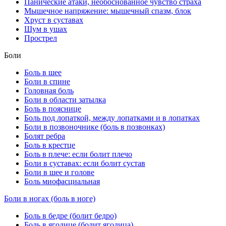
Панические атаки, необоснованное чувство страха
Мышечное напряжение: мышечный спазм, блок
Хруст в суставах
Шум в ушах
Прострел
Боли
Боль в шее
Боли в спине
Головная боль
Боли в области затылка
Боль в пояснице
Боль под лопаткой, между лопатками и в лопатках
Боли в позвоночнике (боль в позвонках)
Болят ребра
Боль в крестце
Боль в плече: если болит плечо
Боли в суставах: если болит сустав
Боли в шее и голове
Боль миофасциальная
Боли в ногах (боль в ноге)
Боль в бедре (болит бедро)
Боль в ягодице (болит ягодица)