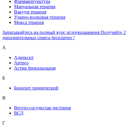
Фармакопунктура
Мануальная терапия
Вакуум терапия
Ударно-волновая терапия
Мокса терапия
Записывайтесь на полный курс иглоукалывания Получайте 2
дополнительных сеанса бесплатно !
А
Аднексит
Артроз
Астма бронхиальная
Б
Бронхит хронический
В
Вегето-сосудистая дистония
ВСД
Г