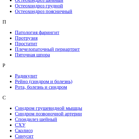
Остеохондроз шейный
Остеохондроз грудной
Остеохондроз поясничный
П
Патология фарингит
Протрузия
Простатит
Плечелопаточный периартрит
Пяточная шпора
Р
Радикулит
Рейно (синдром и болезнь)
Рота, болезнь и синдром
С
Синдром грушевидной мышцы
Синдром позвоночной артерии
Спондилез шейный
СХУ
Сколиоз
Синусит