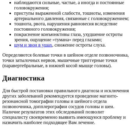
наблюдаются сильные, частые, а иногда и постоянные
головокружения;
приступы выраженной слабости, тошноты, изменения
артериального давления, связанные с головокружением;
тошнота, рвота, нарушения равновесия вследствие
постоянного головокружения;
покраснение конъюнктивы глаза, ухудшение остроты
зрения, ощущение «тумана» перед глазами;
шум и звон в ушах
, снижение остроты слуха.
Определяются болевые точки в шейном отделе позвоночника,
точки затылочных нервов, мышечные триггерные точки
(паравертебральные, в нижней косой мышце головы).
Диагностика
Для быстрой постановки правильного диагноза и исключения
других заболеваний рекомендуется проведение магнито-
резонансной томографии головы и шейного отдела
позвоночника, допплерографии сосудов головы и шеи.
Наличие результатов этих обследований позволит
специалисту своевременно выявить имеющуюся проблему и
назначить наиболее подходящее Вам лечение.