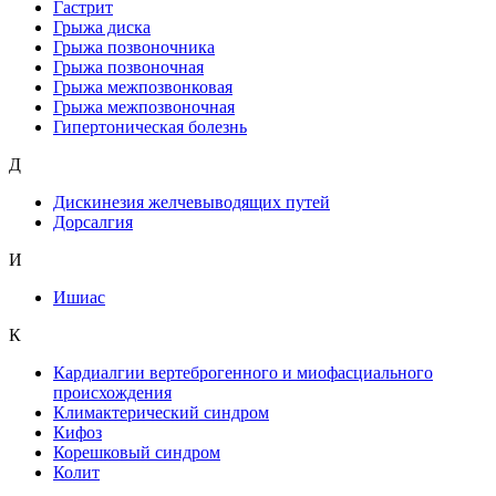
Гастрит
Грыжа диска
Грыжа позвоночника
Грыжа позвоночная
Грыжа межпозвонковая
Грыжа межпозвоночная
Гипертоническая болезнь
Д
Дискинезия желчевыводящих путей
Дорсалгия
И
Ишиас
К
Кардиалгии вертеброгенного и миофасциального
происхождения
Климактерический синдром
Кифоз
Корешковый синдром
Колит