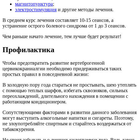
магнитопунктура
;
электростимуляция
и другие методы лечения.
В среднем курс лечения составляет 10-15 сеансов, а
устранение острого болевого синдрома от 1 до 3 сеансов.
Чем раньше начато лечение, тем лучше будет результат!
Профилактика
Чтобы предотвратить развитие вертеброгенной
цервикокраниалгии необходимо придерживаться таких
простых правил в повседневной жизни:
В холодную пору года стараться не простывать, шею утеплять
с помощью теплых шарфов, избегать сквозняков, сильных
переохлаждений, длительного нахождения в помещении с
работающим кондиционером.
Сопутствующими факторами в развитии данного заболевания
могут выступить алкогольные напитки и сигареты. Поэтому,
не злоупотребляйте спиртным и старайтесь воздержаться от
табакокурения.
Не стоит забывать и о лишних килограммах тела. Ведь давно