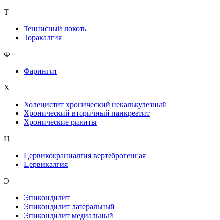
Т
Теннисный локоть
Торакалгия
Ф
Фарингит
X
Холецистит хронический некалькулезный
Хронический вторичный панкреатит
Хронические риниты
Ц
Цервикокраниалгия вертеброгенная
Цервикалгия
Э
Эпикондилит
Эпикондилит латеральный
Эпикондилит медиальный