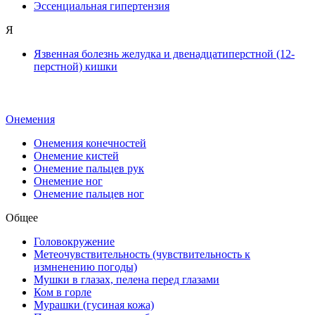
Эссенциальная гипертензия
Я
Язвенная болезнь желудка и двенадцатиперстной (12-
перстной) кишки
Онемения
Онемения конечностей
Онемение кистей
Онемение пальцев рук
Онемение ног
Онемение пальцев ног
Общее
Головокружение
Метеочувствительность (чувствительность к
измненению погоды)
Мушки в глазах, пелена перед глазами
Ком в горле
Мурашки (гусиная кожа)