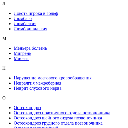
Л
Локоть игрока в гольф
Люмбаго
Люмбалгия
Люмбоишиалгия
М
Меньера болезнь
Мигрень
Миозит
Н
Нарушение мозгового кровообращения
Невралгия межреберная
Неврит слухового нерва
О
Остеохондроз
Остеохондроз поясничного отдела позвоночника
Остеохондроз шейного отдела позвоночника
Остеохондроз грудного отдела позвоночника