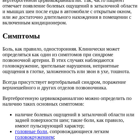
вертеброгенной цервикокраниалгии. Так, часто пациент
отмечает появление болевых ощущений в затылочной области
и мышцах шеи после езды в автомобиле с открытым окном,
или же достаточно длительного нахождения в помещении с
включенным кондиционером.
Симптомы
Боль, как правило, односторонняя. Клинически может
определяться как один из симптомов при синдроме
позвоночной артерии. В этих случаях наблюдаются
головокружение, зрительные нарушения, неприятные
ощущения в глотке, заложенность или звон в ухе, тошнота.
Всегда присутствует вертебральный синдром, поражение
верхнешейного и других отделов позвоночника.
Вертеброгенную цервикокраниалгию можно определить по
наличию таких основных симптомов:
наличие болевых ощущений в затылочной области или
задней поверхности шеи; такие боли, как правило,
имеют пульсирующий характер;
головные боли
, сопровождающиеся легким
головокружением
;