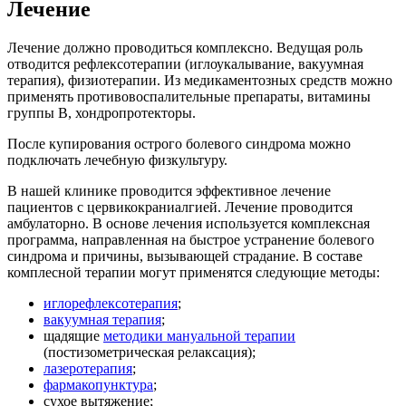
Лечение
Лечение должно проводиться комплексно. Ведущая роль
отводится рефлексотерапии (иглоукалывание, вакуумная
терапия), физиотерапии. Из медикаментозных средств можно
применять противовоспалительные препараты, витамины
группы В, хондропротекторы.
После купирования острого болевого синдрома можно
подключать лечебную физкультуру.
В нашей клинике проводится эффективное лечение
пациентов с цервикокраниалгией. Лечение проводится
амбулаторно. В основе лечения используется комплексная
программа, направленная на быстрое устранение болевого
синдрома и причины, вызывающей страдание. В составе
комплесной терапии могут применятся следующие методы:
иглорефлексотерапия
;
вакуумная терапия
;
щадящие
методики мануальной терапии
(постизометрическая релаксация);
лазеротерапия
;
фармакопунктура
;
сухое вытяжение;