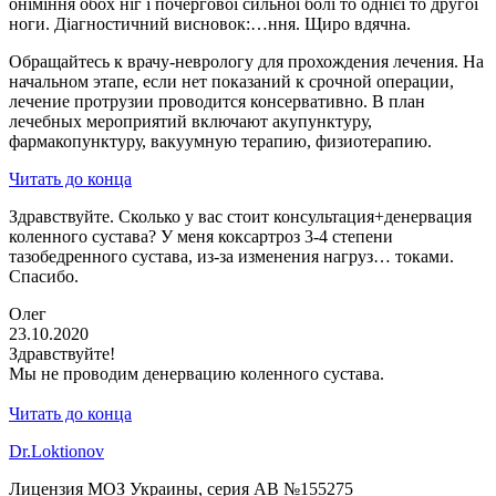
оніміння обох ніг і почерговоі сильноі болі то однієі то другоі
ноги. Діагностичний висновок:…ння. Щиро вдячна.
Обращайтесь к врачу-неврологу для прохождения лечения. На
начальном этапе, если нет показаний к срочной операции,
лечение протрузии проводится консервативно. В план
лечебных мероприятий включают акупунктуру,
фармакопунктуру, вакуумную терапию, физиотерапию.
Читать до конца
Здравствуйте. Сколько у вас стоит консультация+денервация
коленного сустава? У меня коксартроз 3-4 степени
тазобедренного сустава, из-за изменения нагруз… токами.
Спасибо.
Олег
23.10.2020
Здравствуйте!
Мы не проводим денервацию коленного сустава.
Читать до конца
Dr.Loktionov
Лицензия МОЗ Украины, серия АВ №155275