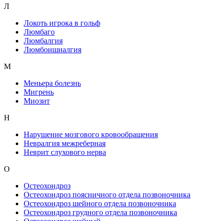
Л
Локоть игрока в гольф
Люмбаго
Люмбалгия
Люмбоишиалгия
М
Меньера болезнь
Мигрень
Миозит
Н
Нарушение мозгового кровообращения
Невралгия межреберная
Неврит слухового нерва
О
Остеохондроз
Остеохондроз поясничного отдела позвоночника
Остеохондроз шейного отдела позвоночника
Остеохондроз грудного отдела позвоночника