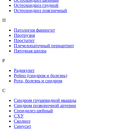
Остеохондроз шейный
Остеохондроз грудной
Остеохондроз поясничный
П
Патология фарингит
Протрузия
Простатит
Плечелопаточный периартрит
Пяточная шпора
Р
Радикулит
Рейно (синдром и болезнь)
Рота, болезнь и синдром
С
Синдром грушевидной мышцы
Синдром позвоночной артерии
Спондилез шейный
СХУ
Сколиоз
Синусит