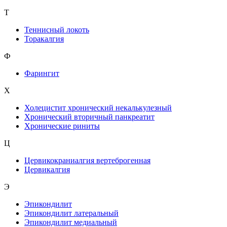
Т
Теннисный локоть
Торакалгия
Ф
Фарингит
X
Холецистит хронический некалькулезный
Хронический вторичный панкреатит
Хронические риниты
Ц
Цервикокраниалгия вертеброгенная
Цервикалгия
Э
Эпикондилит
Эпикондилит латеральный
Эпикондилит медиальный