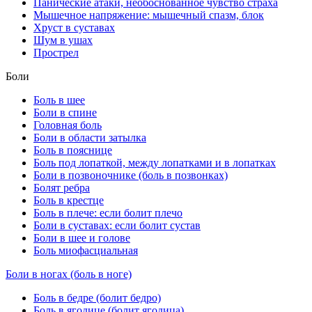
Панические атаки, необоснованное чувство страха
Мышечное напряжение: мышечный спазм, блок
Хруст в суставах
Шум в ушах
Прострел
Боли
Боль в шее
Боли в спине
Головная боль
Боли в области затылка
Боль в пояснице
Боль под лопаткой, между лопатками и в лопатках
Боли в позвоночнике (боль в позвонках)
Болят ребра
Боль в крестце
Боль в плече: если болит плечо
Боли в суставах: если болит сустав
Боли в шее и голове
Боль миофасциальная
Боли в ногах (боль в ноге)
Боль в бедре (болит бедро)
Боль в ягодице (болит ягодица)