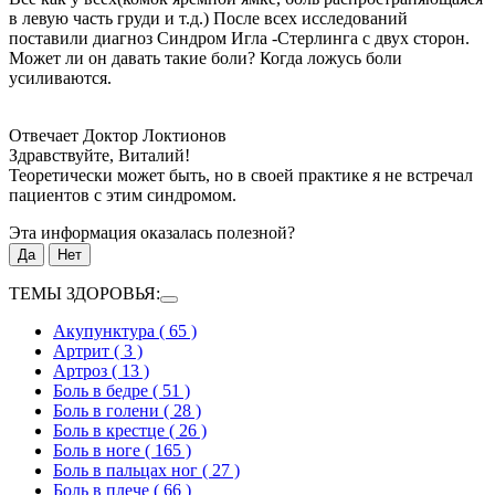
в левую часть груди и т.д.) После всех исследований
поставили диагноз Синдром Игла -Стерлинга с двух сторон.
Может ли он давать такие боли? Когда ложусь боли
усиливаются.
Отвечает Доктор Локтионов
Здравствуйте, Виталий!
Теоретически может быть, но в своей практике я не встречал
пациентов с этим синдромом.
Эта информация оказалась полезной?
Да
Нет
ТЕМЫ ЗДОРОВЬЯ:
Акупунктура
( 65 )
Артрит
( 3 )
Артроз
( 13 )
Боль в бедре
( 51 )
Боль в голени
( 28 )
Боль в крестце
( 26 )
Боль в ноге
( 165 )
Боль в пальцах ног
( 27 )
Боль в плече
( 66 )