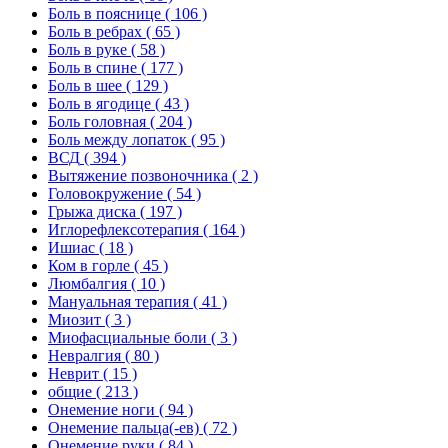
Боль в пояснице
( 106 )
Боль в ребрах
( 65 )
Боль в руке
( 58 )
Боль в спине
( 177 )
Боль в шее
( 129 )
Боль в ягодице
( 43 )
Боль головная
( 204 )
Боль между лопаток
( 95 )
ВСД
( 394 )
Вытяжение позвоночника
( 2 )
Головокружение
( 54 )
Грыжа диска
( 197 )
Иглорефлексотерапия
( 164 )
Ишиас
( 18 )
Ком в горле
( 45 )
Люмбалгия
( 10 )
Мануальная терапия
( 41 )
Миозит
( 3 )
Миофасциальные боли
( 3 )
Невралгия
( 80 )
Неврит
( 15 )
общие
( 213 )
Онемение ноги
( 94 )
Онемение пальца(-ев)
( 72 )
Онемение руки
( 84 )