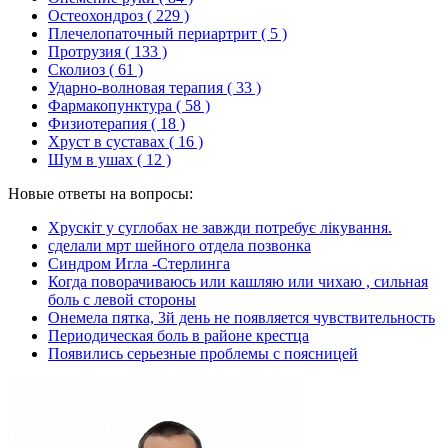
Остеохондроз
( 229 )
Плечелопаточный периартрит
( 5 )
Протрузия
( 133 )
Сколиоз
( 61 )
Ударно-волновая терапия
( 33 )
Фармакопунктура
( 58 )
Физиотерапия
( 18 )
Хруст в суставах
( 16 )
Шум в ушах
( 12 )
Новые ответы на вопросы:
Хрускіт у суглобах не завжди потребує лікування.
сделали мрт шейного отдела позвонка
Синдром Игла -Стерлинга
Когда поворачиваюсь или кашляю или чихаю , сильная
боль с левой стороны
Онемела пятка, 3й день не появляется чувствительность
Периодическая боль в районе крестца
Появились серьезные проблемы с поясницей