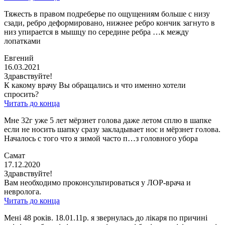
Тяжесть в правом подреберье по ощущениям больше с низу
сзади, ребро деформировано, нижнее ребро кончик загнуто в
низ упирается в мышцу по середине ребра …к между
лопатками
Евгений
16.03.2021
Здравствуйте!
К какому врачу Вы обращались и что именно хотели
спросить?
Читать до конца
Мне 32г уже 5 лет мёрзнет голова даже летом сплю в шапке
если не носить шапку сразу закладывает нос и мёрзнет голова.
Началось с того что я зимой часто п…з головного убора
Самат
17.12.2020
Здравствуйте!
Вам необходимо проконсультироваться у ЛОР-врача и
невролога.
Читать до конца
Мені 48 років. 18.01.11р. я звернулась до лікаря по причині