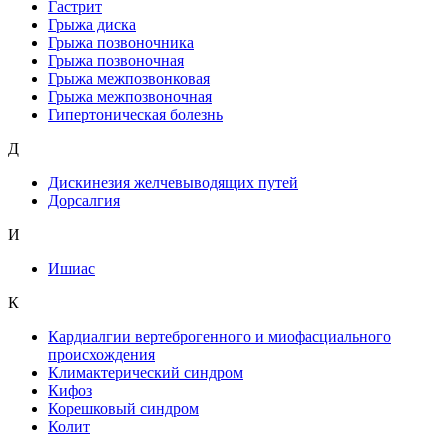
Гастрит
Грыжа диска
Грыжа позвоночника
Грыжа позвоночная
Грыжа межпозвонковая
Грыжа межпозвоночная
Гипертоническая болезнь
Д
Дискинезия желчевыводящих путей
Дорсалгия
И
Ишиас
К
Кардиалгии вертеброгенного и миофасциального
происхождения
Климактерический синдром
Кифоз
Корешковый синдром
Колит