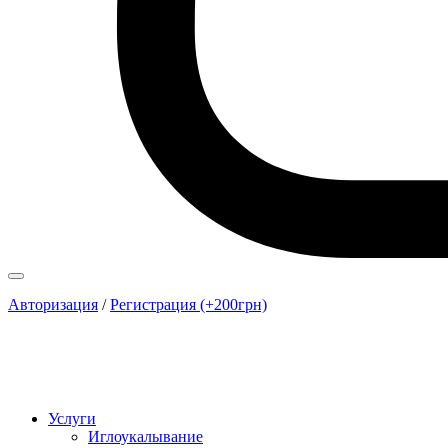
Авторизация
/
Регистрация (+200грн)
Услуги
Иглоукалывание