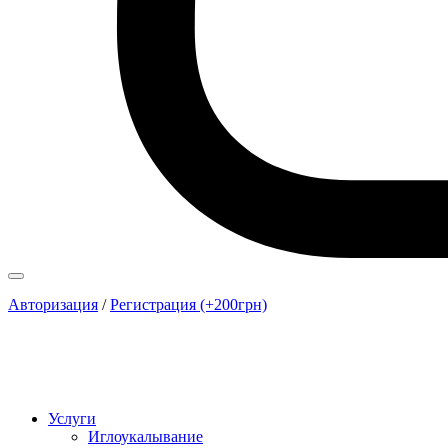
Авторизация
/
Регистрация (+200грн)
Услуги
Иглоукалывание