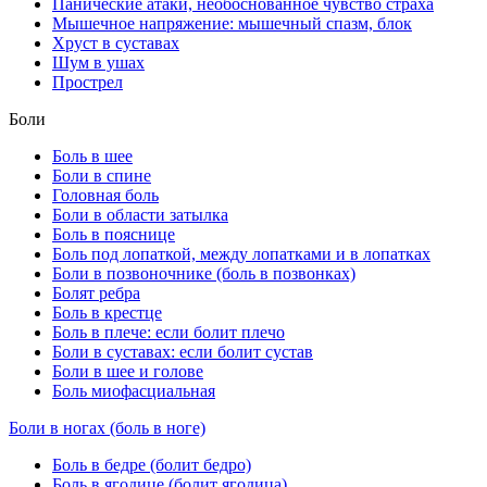
Панические атаки, необоснованное чувство страха
Мышечное напряжение: мышечный спазм, блок
Хруст в суставах
Шум в ушах
Прострел
Боли
Боль в шее
Боли в спине
Головная боль
Боли в области затылка
Боль в пояснице
Боль под лопаткой, между лопатками и в лопатках
Боли в позвоночнике (боль в позвонках)
Болят ребра
Боль в крестце
Боль в плече: если болит плечо
Боли в суставах: если болит сустав
Боли в шее и голове
Боль миофасциальная
Боли в ногах (боль в ноге)
Боль в бедре (болит бедро)
Боль в ягодице (болит ягодица)