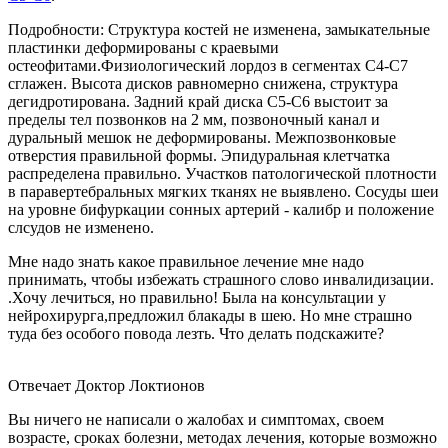
Подробности: Структура костей не изменена, замыкательные
пластинки деформированы с краевыми
остеофитами.Физиологический лордоз в сегментах С4-С7
сглажен. Высота дисков равномерно снижена, структура
дегидротирована. Задний край диска С5-С6 выстоит за
пределы тел позвонков на 2 мм, позвоночный канал и
дуральный мешок не деформированы. Межпозвонковые
отверстия правильной формы. Эпидуральная клетчатка
распределена правильно. Участков патологической плотности
в паравертебральных мягких тканях не выявлено. Сосуды шеи
на уровне бифуркации сонных артерий - калибр и положение
слсудов не изменено.
Мне надо знать какое правильное лечение мне надо
принимать, чтобы избежать страшного слово инвалидизации.
.Хочу лечиться, но правильно! Была на консультации у
нейрохирурга,предложил блакады в шею. Но мне страшно
туда без особого повода лезть. Что делать подскажите?
Отвечает Доктор Локтионов
Вы ничего не написали о жалобах и симптомах, своем
возрасте, сроках болезни, методах лечения, которые возможно