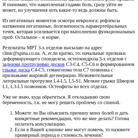
Я понимаю, что накопленная годами боль, сразу уйти не
может, но улучшения хоть какие-то ведь должны быть.
Из негативных моментов осмотра невролога: рефлексы
натяжения негативные, болезненность паравертебральных
точек, которая усиливается при выполнении функциональных
проб. Остальное – в норме.
Результаты МРТ 3-х отделов высылаю на адрес
clinic@spina.co.ua. А, если кратко, то: начальные признаки
деформирующего спондилеза, остеохондроза 3-х отделов с
задними протрузиями дисков
С3-С4, С5-С6 и формированием
грыжи диска
С4-С5, гемангиома тела С7 позвонка с
признаками жировой дегенерации. Незначительные
латеральные протрузии L4-L5, L5-S1. Мелкие грыжи Шморля
L1, L3-L5 позвонков. Остеофиты во всех отделах.
Уже не знаю, куда обратиться. Я откладываю свою
беременность, т.к. не могу решить проблему со спиной.
Можете ли Вы объяснить причину моих болей и дать
конкретные рекомендации, что же мне делать? Готова
оплатить консультацию.
Если в Вашей клинике мне могут помочь, то назовите
примерный период и стоимость лечения?