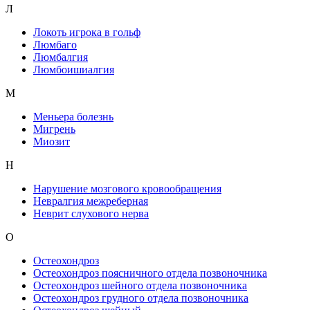
Л
Локоть игрока в гольф
Люмбаго
Люмбалгия
Люмбоишиалгия
М
Меньера болезнь
Мигрень
Миозит
Н
Нарушение мозгового кровообращения
Невралгия межреберная
Неврит слухового нерва
О
Остеохондроз
Остеохондроз поясничного отдела позвоночника
Остеохондроз шейного отдела позвоночника
Остеохондроз грудного отдела позвоночника