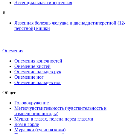
Эссенциальная гипертензия
Я
Язвенная болезнь желудка и двенадцатиперстной (12-
перстной) кишки
Онемения
Онемения конечностей
Онемение кистей
Онемение пальцев рук
Онемение ног
Онемение пальцев ног
Общее
Головокружение
Метеочувствительность (чувствительность к
измненению погоды)
Мушки в глазах, пелена перед глазами
Ком в горле
Мурашки (гусиная кожа)