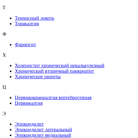
Т
Теннисный локоть
Торакалгия
Ф
Фарингит
X
Холецистит хронический некалькулезный
Хронический вторичный панкреатит
Хронические риниты
Ц
Цервикокраниалгия вертеброгенная
Цервикалгия
Э
Эпикондилит
Эпикондилит латеральный
Эпикондилит медиальный