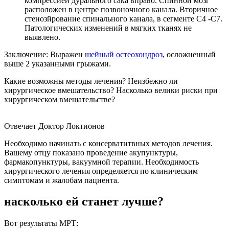
компрессией дурального сака вправо. Спинной мозг
расположен в центре позвоночного канала. Вторичное
стенозйрование спинального канала, в сегменте С4 -С7.
Патологических изменений в мягких тканях не
выявлено.
Заключение: Выражен
шейный остеохондроз
, осложненный
выше 2 указанными грыжами.
Какие возможны методы лечения? Неизбежно ли
хирургическое вмешательство? Насколько велики риски при
хирургическом вмешательстве?
Отвечает Доктор Локтионов
Необходимо начинать с консерватитвных методов лечения.
Вашему отцу показано проведение акупунктуры,
фармакопунктуры, вакуумной терапии. Необходимость
хирургического лечения определяется по клиническим
симптомам и жалобам пациента.
насколько ей станет лучше?
Вот результаты МРТ: