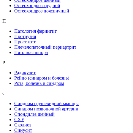
Остеохондроз шейный
Остеохондроз грудной
Остеохондроз поясничный
П
Патология фарингит
Протрузия
Простатит
Плечелопаточный периартрит
Пяточная шпора
Р
Радикулит
Рейно (синдром и болезнь)
Рота, болезнь и синдром
С
Синдром грушевидной мышцы
Синдром позвоночной артерии
Спондилез шейный
СХУ
Сколиоз
Синусит