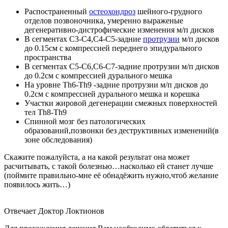
Распостраненный
остеохондроз
шейного-грудного
отделов позвоночника, умеренно выраженые
дегенеративно-дистрофические изменения м/п дисков
В сегментах С3-С4,С4-С5-задние
протрузии
м/п дисков
до 0.15см с компрессией переднего эпидурального
пространства
В сегментах С5-С6,С6-С7-задние протрузии м/п дисков
до 0.2см с компрессией дурального мешка
На уровне Th6-Th9 -задние протрузии м/п дисков до
0.2см с компрессией дурального мешка и корешка
Участки жировой дегенерации смежных поверхностей
тел Th8-Th9
Спинной мозг без патологических
образований,позвонки без деструктивных изменений(в
зоне обследования)
Скажите пожалуйста, а на какой результат она может
расчитывать, с такой болезнью…насколько ей станет лучше
(поймите правильно-мне её обнадёжить нужно,чтоб желание
появилось жить…)
Отвечает Доктор Локтионов