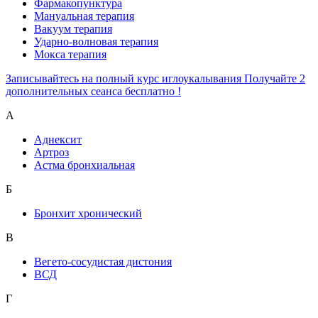
Фармакопунктура
Мануальная терапия
Вакуум терапия
Ударно-волновая терапия
Мокса терапия
Записывайтесь на полный курс иглоукалывания Получайте 2
дополнительных сеанса бесплатно !
А
Аднексит
Артроз
Астма бронхиальная
Б
Бронхит хронический
В
Вегето-сосудистая дистония
ВСД
Г