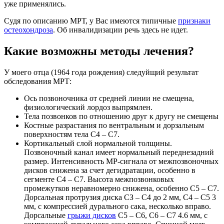
уже применялись.
Судя по описанию МРТ, у Вас имеются типичные
признаки
остеохондроза
. Об инвалидизации речь здесь не идет.
Какие возможны методы лечения?
У моего отца (1964 года рождения) следуйщий результат
обследования МРТ:
Ось позвоночника от средней линии не смещена,
физиологический лордоз выпрямлен.
Тела позвонков по отношению друг к другу не смещены
Костные разрастания по вентральным и дорзальным
поверхностям тела С4 – С7.
Кортикальный слой нормальной толщины.
Позвоночный канал имеет нормальный переднезадний
размер. Интенсивность МР-сигнала от межпозвоночных
дисков снижена за счет дегидратации, особенно в
сегменте С4 – С7. Высота межпозвонковых
промежутков неравномерно снижена, особенно С5 – С7.
Дорсальная протрузия диска СЗ – С4 до 2 мм, С4 – С5 3
мм, с компрессией дурального сака, несколько вправо.
Дорсальные
грыжи дисков
С5 – С6, С6 – С7 4.6 мм, с