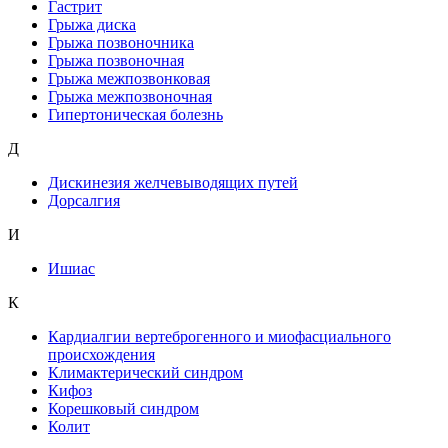
Гастрит
Грыжа диска
Грыжа позвоночника
Грыжа позвоночная
Грыжа межпозвонковая
Грыжа межпозвоночная
Гипертоническая болезнь
Д
Дискинезия желчевыводящих путей
Дорсалгия
И
Ишиас
К
Кардиалгии вертеброгенного и миофасциального
происхождения
Климактерический синдром
Кифоз
Корешковый синдром
Колит