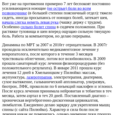
Вот уже на протяжении примерно 7 лет беспокоят постоянно
усиливающиеся ноющие
(не острые) боли во всем
позвоночнике
(в большей степени поясничный отдел): тяжело
сидеть, иногда просыпаюсь от ноющих болей, затекает шея,
начала слегка неметь левая рука
(чашку держу с трудом).
Особенно
сильно болит спина
в сидячем положении. При
растяжке туловища и шеи вперед ощущаю сильную тянущую
боль. Работа за компьютером, но делаю перерывы.
Динамика по МРТ за 2007 и 2010гг отрицательная. В 2007г
проходила исключительно медикаментозное лечение у
невропатолога, после которого в течение 3 месяцев
чувствовала облегчение, потом все возобновилось. В 2009
прошла санаторный курс лечения физиопроцедурами (без
положительного результата). В январе 2011 прошла курс
лечения 12 дней в Хмельницком у Пилюйко: массаж,
акупунктура,
лазеротерапия
, электротерапия, диатермия,
сухое вытяжение, гальванический аппликатор, ультразвук,
биотрон, ЛФК, прокололи по 6 инъекций наклофен и эглонил.
После курса лечения принимала нейровитан и тебантин в теч
месяца, затем аэртал в теч 20 дней. Поставленный диагноз –
хроническая вертеброгенно-дискогенная цервикалгия,
люмбалгия. Ежедневно делаю зарядку для укрепления мышц
спины (с сайта Пилюйко). Характер и сила боли после
лечения никак не поменялись, однако онемение руки прошло.