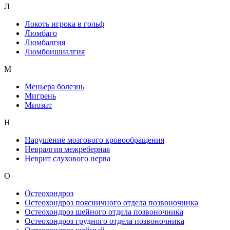
Л
Локоть игрока в гольф
Люмбаго
Люмбалгия
Люмбоишиалгия
М
Меньера болезнь
Мигрень
Миозит
Н
Нарушение мозгового кровообращения
Невралгия межреберная
Неврит слухового нерва
О
Остеохондроз
Остеохондроз поясничного отдела позвоночника
Остеохондроз шейного отдела позвоночника
Остеохондроз грудного отдела позвоночника