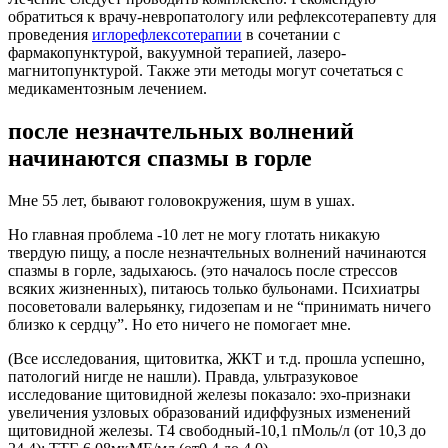
обратиться к врачу-невропатологу или рефлексотерапевту для
проведения
иглорефлексотерапии
в сочетании с
фармакопунктурой, вакуумной терапией, лазеро-
магнитопунктурой. Также эти методы могут сочетаться с
медикаментозным лечением.
после незначтельных волнений
начинаются спазмы в горле
Мне 55 лет, бывают головокружения, шум в ушах.
Но главная проблема -10 лет не могу глотать никакую
твердую пищу, а после незначтельных волнений начинаются
спазмы в горле, задыхаюсь. (это началось после стрессов
всяких жизненных), питаюсь только бульонами. Психиатры
посоветовали валерьянку, гидозепам и не “принимать ничего
близко к сердцу”. Но ето ничего не помогает мне.
(Все исследования, щитовитка, ЖКТ и т.д. прошла успешно,
патологий нигде не нашли). Правда, ультразуковое
исследование щитовидной железы показало: эхо-признаки
увеличения узловых образований идиффузных изменений
щитовидной железы. Т4 свободный-10,1 пМоль/л (от 10,3 до