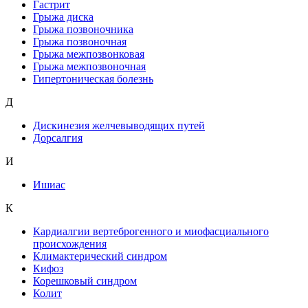
Гастрит
Грыжа диска
Грыжа позвоночника
Грыжа позвоночная
Грыжа межпозвонковая
Грыжа межпозвоночная
Гипертоническая болезнь
Д
Дискинезия желчевыводящих путей
Дорсалгия
И
Ишиас
К
Кардиалгии вертеброгенного и миофасциального
происхождения
Климактерический синдром
Кифоз
Корешковый синдром
Колит