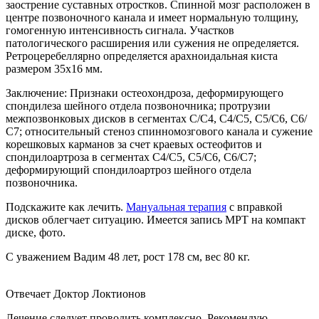
заострение суставных отростков. Спинной мозг расположен в
центре позвоночного канала и имеет нормальную толщину,
гомогенную интенсивность сигнала. Участков
патологического расширения или сужения не определяется.
Ретроцеребеллярно определяется арахноидальная киста
размером 35х16 мм.
Заключение: Признаки остеохондроза, деформирующего
спондилеза шейного отдела позвоночника; протрузии
межпозвонковых дисков в сегментах С/С4, С4/С5, С5/С6, С6/
С7; относительный стеноз спинномозгового канала и сужение
корешковых карманов за счет краевых остеофитов и
спондилоартроза в сегментах С4/С5, С5/С6, С6/С7;
деформирующий спондилоартроз шейного отдела
позвоночника.
Подскажите как лечить.
Мануальная терапия
с вправкой
дисков облегчает ситуацию. Имеется запись МРТ на компакт
диске, фото.
С уважением Вадим 48 лет, рост 178 см, вес 80 кг.
Отвечает Доктор Локтионов
Лечение следует проводить комплексно. Рекомендую