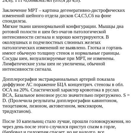
24,4); ТТГ-6,08мкМЕ/мл (от0,4 до 4,0).
Заключение МРТ – картина дегенеративно-дистрофических
изменений шейного отдела дисков С4,С5,С6 на фоне
спондилеза.
Мягкие ткани шеинормальной конфигурации. Мышцы дна
ротовой полости и шеи без очагов патологической
интенсивности сигнала и хорошо контурируются. В
околоушных и подчелюстных слюнных железах
патологических изменений не выявлено. Глотка и гортань
имеют обычную толщину стенок и нормальные границы.
Сосуды шеи, визуализируемые при МРТ, не изменены.
Лимфатические узлы шеи не увеличены, обычной
интенсивности сигнала.
Допплерография экстракраниальных артерий показала
диффузное АС поражение БЦА концентрич. стенозы в обл.
ОСА на 20%. Спастический характер кровотока в руслах
ВСА, Базальное венозное русло значительно перегружено. S =
D. (Пролечила результаты допплерографии кавинтоном,
тиоцетамом, лизином, актовегином, мексикором,
тридуктаном).
После 10 капельниц стало лучше, прошли головокружения, но
через день после этого случился приступ спазм в горле,
(барбовал и гидозепам спасает, но не надолго, все