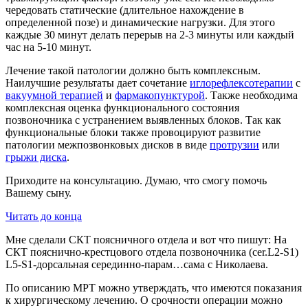
чередовать статические (длительное нахождение в
определенной позе) и динамические нагрузки. Для этого
каждые 30 минут делать перерыв на 2-3 минуты или каждый
час на 5-10 минут.
Лечение такой патологии должно быть комплексным.
Наилучшие результаты дает сочетание
иглорефлексотерапии
с
вакуумной терапией
и
фармакопунктурой
. Также необходима
комплексная оценка функционального состояния
позвоночника с устранением выявленных блоков. Так как
функциональные блоки также провоцируют развитие
патологии межпозвонковых дисков в виде
протрузии
или
грыжи диска
.
Приходите на консультацию. Думаю, что смогу помочь
Вашему сыну.
Читать до конца
Мне сделали СКТ поясничного отдела и вот что пишут: На
СКТ пояснично-крестцового отдела позвоночника (cer.L2-S1)
L5-S1-дорсальная серединно-парам…сама с Николаева.
По описанию МРТ можно утверждать, что имеются показания
к хирургическому лечению. О срочности операции можно