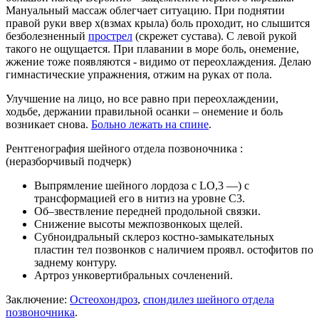
Мануальный массаж облегчает ситуацию. При поднятии
правой руки ввер х(взмах крыла) боль проходит, но слышится
безболезненный
прострел
(скрежет сустава). С левой рукой
такого не ощущается. При плавании в море боль, онемение,
жжение тоже появляются - видимо от переохлаждения. Делаю
гимнастические упражнения, отжим на руках от пола.
Улучшение на лицо, но все равно при переохлаждении,
ходьбе, держании правильной осанки – онемение и боль
возникает снова.
Больно лежать на спине
.
Рентгенография шейного отдела позвоночника :
(неразборчивый подчерк)
Выпрямление шейного лордоза с LO,3 —) с
трансформацией его в нитиз на уровне С3.
Об–звествление передней продольной связки.
Снижение высоты межпозвонкоых щелей.
Субноидральный склероз костно-замыкательных
пластин тел позвонков с наличием проявл. остофитов по
заднему контуру.
Артроз унковертибральных сочленений.
Заключение:
Остеохондроз
,
спондилез шейного отдела
позвоночника
.