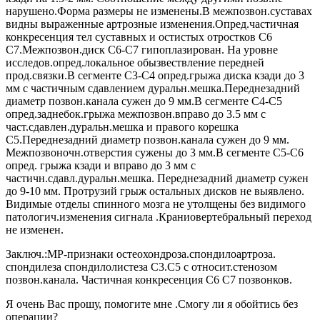
нарушено.Форма размеры не изменены.В межпозвон.суставах
видны выраженные артрозные изменения.Опред.частичная
конкресенция тел суставных и остистых отростков С6
С7.Межпозвон.диск С6-С7 гипоплазирован. На уровне
исследов.опред.локальное обызвествление передней
прод.связки.В сегменте С3-С4 опред.грыжа диска кзади до 3
мм с частичным сдавлением дуральн.мешка.Переднезадний
диаметр позвон.канала сужен до 9 мм.В сегменте С4-С5
опред.заднебок.грыжа межпозвон.вправо до 3.5 мм с
част.сдавлен.дуральн.мешка и правого корешка
С5.Переднезадний диаметр позвон.канала сужен до 9 мм.
Межпозвоночн.отверстия сужены до 3 мм.В сегменте С5-С6
опред. грыжа кзади и вправо до 3 мм с
частичн.сдавл.дуральн.мешка. Переднезадний диаметр сужен
до 9-10 мм. Протрузий грыж остальных дисков не выявлено.
Видимые отделы спинного мозга не утолщены без видимого
патологич.изменения сигнала .Краниовертебральный переход
не изменен.
Заключ.:МР-признаки остеохондроза.спондилоартроза.
спондилеза спондилолистеза С3.С5 с относит.стенозом
позвон.канала. Частичная конкресенция C6 C7 позвонков.
Я очень Вас прошу, помогите мне .Смогу ли я обойтись без
операции?