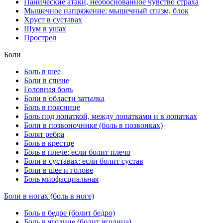
Панические атаки, необоснованное чувство страха
Мышечное напряжение: мышечный спазм, блок
Хруст в суставах
Шум в ушах
Прострел
Боли
Боль в шее
Боли в спине
Головная боль
Боли в области затылка
Боль в пояснице
Боль под лопаткой, между лопатками и в лопатках
Боли в позвоночнике (боль в позвонках)
Болят ребра
Боль в крестце
Боль в плече: если болит плечо
Боли в суставах: если болит сустав
Боли в шее и голове
Боль миофасциальная
Боли в ногах (боль в ноге)
Боль в бедре (болит бедро)
Боль в ягодице (болит ягодица)