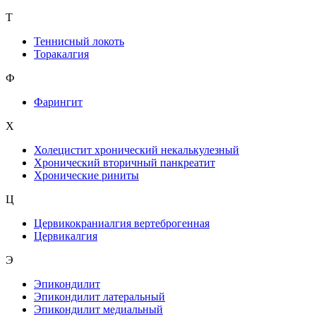
Т
Теннисный локоть
Торакалгия
Ф
Фарингит
X
Холецистит хронический некалькулезный
Хронический вторичный панкреатит
Хронические риниты
Ц
Цервикокраниалгия вертеброгенная
Цервикалгия
Э
Эпикондилит
Эпикондилит латеральный
Эпикондилит медиальный