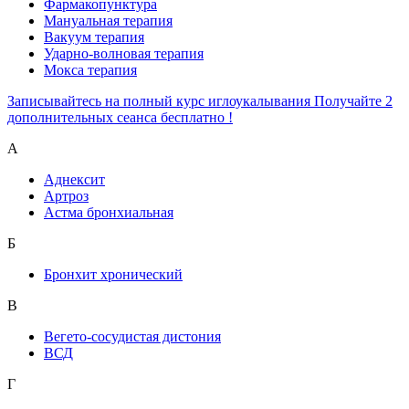
Фармакопунктура
Мануальная терапия
Вакуум терапия
Ударно-волновая терапия
Мокса терапия
Записывайтесь на полный курс иглоукалывания Получайте 2
дополнительных сеанса бесплатно !
А
Аднексит
Артроз
Астма бронхиальная
Б
Бронхит хронический
В
Вегето-сосудистая дистония
ВСД
Г