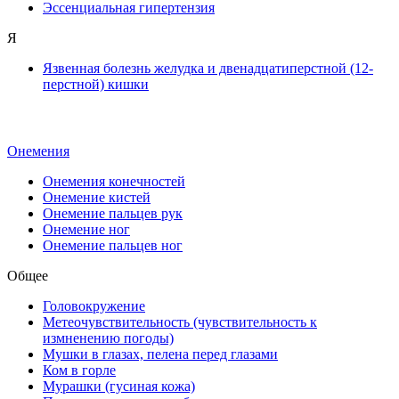
Эссенциальная гипертензия
Я
Язвенная болезнь желудка и двенадцатиперстной (12-
перстной) кишки
Онемения
Онемения конечностей
Онемение кистей
Онемение пальцев рук
Онемение ног
Онемение пальцев ног
Общее
Головокружение
Метеочувствительность (чувствительность к
измненению погоды)
Мушки в глазах, пелена перед глазами
Ком в горле
Мурашки (гусиная кожа)