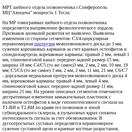
МРТ шейного отдела позвоночника г.Симферополь
МЦ”Авицена” мощность 1 Тесла:
На МР томограммах шейного отдела позвоночника
определяется выпрямление физиологического лордоза.
Признаков аномалий развития не выявлено. Выявлены
изменения со стороны сегментов: С3/4-циркулярная
неравномерная
протрузия
межпозвонкового диска до 3 мм,
сужение корешковых карманов за счет краевых остеофитов и
спондилоартроза, корешковые карманы: правый 2 мм, левый 1
мм, спиномозговой канал: переднее-задний размер 15 мм,
ширина 18 мм; С4/С5 (то же самое)3 мм, 2 мм, 2 мм, 10 мм, 19
мм; С5/С6 (то же самое) 3 мм, 2 мм, 2 мм, 11 мм, 21 мм; С6/С7
- дорсальная медиальная протрузия межпозвонкового диска 4
мм, корешковые карманы: правый 4 мм, левый 4 мм,
спинномозговой канал: переднее-задний размер 11 мм,
ширина 21 мм. На уровне описаных сегментов отмечаются
дегеративные изменения замыкательных пластинок с
наличием остеофитов в виде гипоинтенсивного сигнала на
Т1-ВИ и Т2-ВИ по краям тел позвонков и зоной
субхондрального склероза, в пульпозных ядрах снижена
интенсивность сигнала за счет обезвоживания. В
дугоотросчатых суставах определяется неравномерное
сужение суставной щели и краевые костные разрастания,