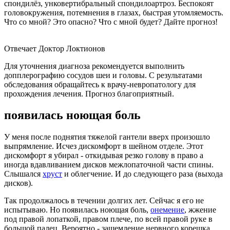
спондилёз, унковертибральный спондилоартроз. Беспокоят
головокружения, потемнения в глазах, быстрая утомляемость.
Что со мной? Это опасно? Что с мной будет? Дайте прогноз!
Отвечает Доктор Локтионов
Для уточнения диагноза рекомендуется выполнить
допплерографию сосудов шеи и головы. С результатами
обследования обращайтесь к врачу-невропатологу для
прохождения лечения. Прогноз благоприятный.
появилась ноющая боль
У меня после поднятия тяжелой гантели вверх произошло
выпрямление. Исчез дискомфорт в шейном отделе. Этот
дискомфорт я убирал - откидывая резко голову в право а
иногда вдавливанием дисков межлопаточной части спины.
Слышался
хруст
и облегчение. И до следующего раза (выхода
дисков).
Так продолжалось в течении долгих лет. Сейчас я его не
испытываю. Но появилась ноющая боль,
онемение
, жжение
под правой лопаткой, правом плече, по всей правой руке в
большой палец. Вероятно - защемление нервного корешка.