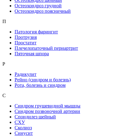
Остеохондроз шейный
Остеохондроз грудной
Остеохондроз поясничный
П
Патология фарингит
Протрузия
Простатит
Плечелопаточный периартрит
Пяточная шпора
Р
Радикулит
Рейно (синдром и болезнь)
Рота, болезнь и синдром
С
Синдром грушевидной мышцы
Синдром позвоночной артерии
Спондилез шейный
СХУ
Сколиоз
Синусит