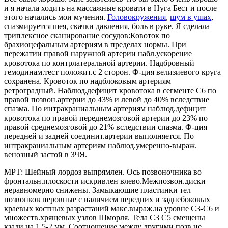
и я начала ходить на массажные кровати в Нуга Бест и после
этого начались мои мучения.
Головокружения
,
шум в ушах
,
спазмируется шея, скачки давления, боль в руке. Я сделала
триплексное сканирование сосудов:Ковоток по
брахиоцефальным артериям в пределах нормы. При
пережатии правой наружной артерии набл.ускорение
кровотока по контрлатеральной артерии. Надбровный
гемодинам.тест положит.с 2 сторон. Ф-ция велизиевого круга
сохранена. Кровоток по надблоковым артериям
ретроградный. Наблюд.дефицит кровотока в сегменте С6 по
правой позвон.артерии до 43% и левой до 40% вследствие
спазма. По интракраниальным артериям наблюд.дефицит
кровотока по правой переднемозговой артерии до 23% по
правой среднемозговой до 21% вследствии спазма. Ф-ция
передней и задней соединит.артерии выполняется. По
интракраниальным артериям наблюд.умеренно-выраж.
венозный застой в ЗЧЯ.
МРТ: Шейный лордоз выпрямлен. Ось позвоночника во
фронтальн.плоскости искривлен влево.Межпозвон.диски
неравномерно снижены. Замыкающие пластинки тел
позвонков неровные с наличием передних и заднебоковых
краевых костных разрастаний макс.выраж.на уровне С3-С6 и
множеств.хрящевых узлов Шморля. Тела C3 C5 смещены
кзади на 1.5-2 мм. Соотношение между другими позв.не