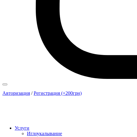
Авторизация
/
Регистрация (+200грн)
Услуги
Иглоукалывание