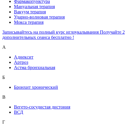
Фармакопунктура
Мануальная терапия
Вакуум терапия
Ударно-волновая терапия
Мокса терапия
Записывайтесь на полный курс иглоукалывания Получайте 2
дополнительных сеанса бесплатно !
А
Аднексит
Артроз
Астма бронхиальная
Б
Бронхит хронический
В
Вегето-сосудистая дистония
ВСД
Г