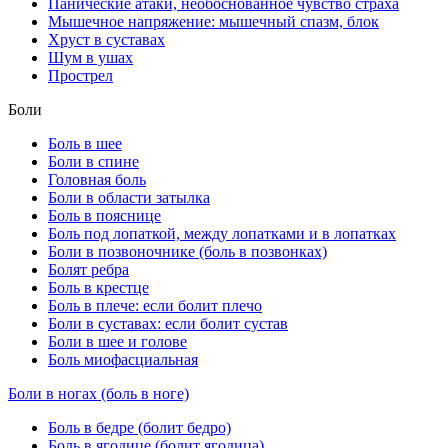
Панические атаки, необоснованное чувство страха
Мышечное напряжение: мышечный спазм, блок
Хруст в суставах
Шум в ушах
Прострел
Боли
Боль в шее
Боли в спине
Головная боль
Боли в области затылка
Боль в пояснице
Боль под лопаткой, между лопатками и в лопатках
Боли в позвоночнике (боль в позвонках)
Болят ребра
Боль в крестце
Боль в плече: если болит плечо
Боли в суставах: если болит сустав
Боли в шее и голове
Боль миофасциальная
Боли в ногах (боль в ноге)
Боль в бедре (болит бедро)
Боль в ягодице (болит ягодица)