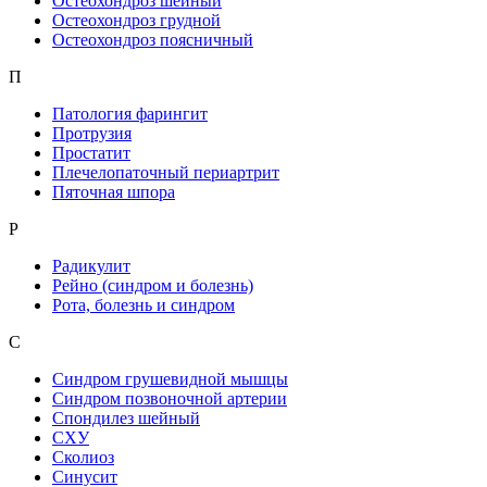
Остеохондроз шейный
Остеохондроз грудной
Остеохондроз поясничный
П
Патология фарингит
Протрузия
Простатит
Плечелопаточный периартрит
Пяточная шпора
Р
Радикулит
Рейно (синдром и болезнь)
Рота, болезнь и синдром
С
Синдром грушевидной мышцы
Синдром позвоночной артерии
Спондилез шейный
СХУ
Сколиоз
Синусит