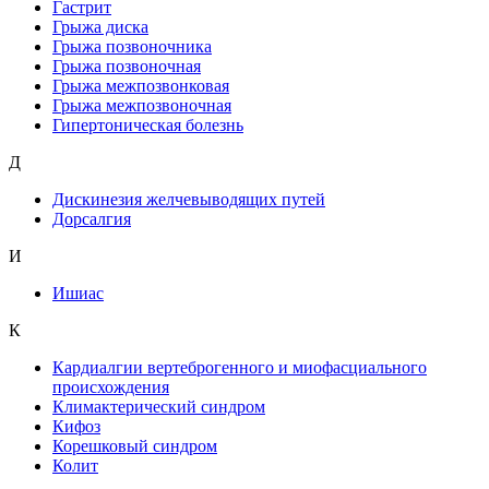
Гастрит
Грыжа диска
Грыжа позвоночника
Грыжа позвоночная
Грыжа межпозвонковая
Грыжа межпозвоночная
Гипертоническая болезнь
Д
Дискинезия желчевыводящих путей
Дорсалгия
И
Ишиас
К
Кардиалгии вертеброгенного и миофасциального
происхождения
Климактерический синдром
Кифоз
Корешковый синдром
Колит