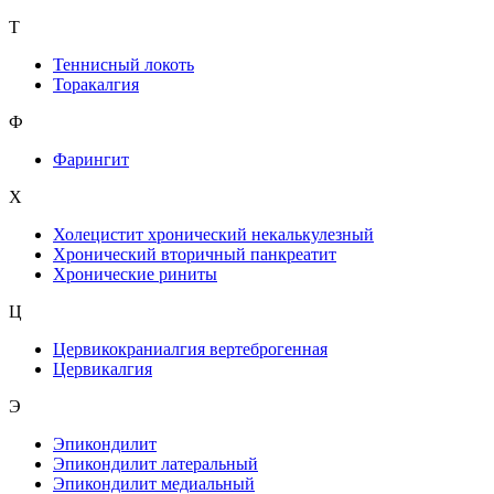
Т
Теннисный локоть
Торакалгия
Ф
Фарингит
X
Холецистит хронический некалькулезный
Хронический вторичный панкреатит
Хронические риниты
Ц
Цервикокраниалгия вертеброгенная
Цервикалгия
Э
Эпикондилит
Эпикондилит латеральный
Эпикондилит медиальный