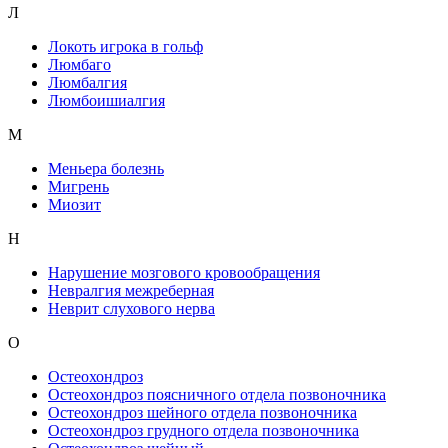
Л
Локоть игрока в гольф
Люмбаго
Люмбалгия
Люмбоишиалгия
М
Меньера болезнь
Мигрень
Миозит
Н
Нарушение мозгового кровообращения
Невралгия межреберная
Неврит слухового нерва
О
Остеохондроз
Остеохондроз поясничного отдела позвоночника
Остеохондроз шейного отдела позвоночника
Остеохондроз грудного отдела позвоночника