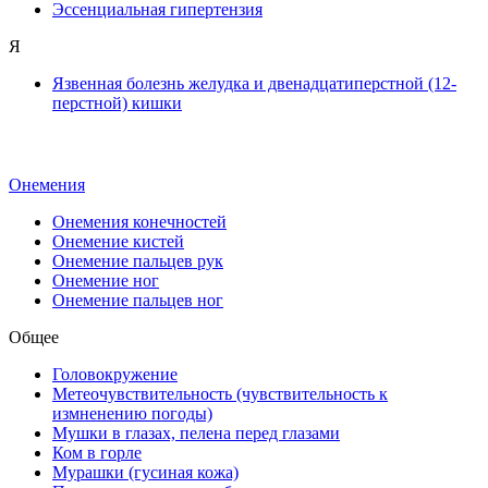
Эссенциальная гипертензия
Я
Язвенная болезнь желудка и двенадцатиперстной (12-
перстной) кишки
Онемения
Онемения конечностей
Онемение кистей
Онемение пальцев рук
Онемение ног
Онемение пальцев ног
Общее
Головокружение
Метеочувствительность (чувствительность к
измненению погоды)
Мушки в глазах, пелена перед глазами
Ком в горле
Мурашки (гусиная кожа)