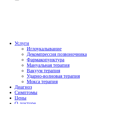
Авторизация
Регистрация (+200грн)
Услуги
Иглоукалывание
Декомпрессия позвоночника
Фармакопунктура
Мануальная терапия
Вакуум терапия
Ударно-волновая терапия
Мокса терапия
Диагноз
Симптомы
Цены
О докторе
Сертификаты
Отзывы
Контакты
Политика конфиденциальности
Срочный прием