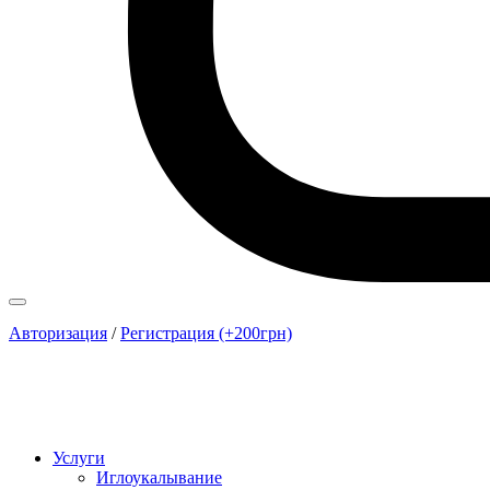
Авторизация
/
Регистрация (+200грн)
Услуги
Иглоукалывание