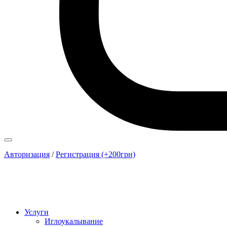
Авторизация
/
Регистрация (+200грн)
Услуги
Иглоукалывание