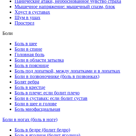
Панические атаки, необоснованное чувство страха
Мышечное напряжение: мышечный спазм, блок
Хруст в суставах
Шум в ушах
Прострел
Боли
Боль в шее
Боли в спине
Головная боль
Боли в области затылка
Боль в пояснице
Боль под лопаткой, между лопатками и в лопатках
Боли в позвоночнике (боль в позвонках)
Болят ребра
Боль в крестце
Боль в плече: если болит плечо
Боли в суставах: если болит сустав
Боли в шее и голове
Боль миофасциальная
Боли в ногах (боль в ноге)
Боль в бедре (болит бедро)
Боль в ягодице (болит ягодица)