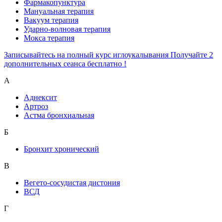
Фармакопунктура
Мануальная терапия
Вакуум терапия
Ударно-волновая терапия
Мокса терапия
Записывайтесь на полный курс иглоукалывания Получайте 2
дополнительных сеанса бесплатно !
А
Аднексит
Артроз
Астма бронхиальная
Б
Бронхит хронический
В
Вегето-сосудистая дистония
ВСД
Г