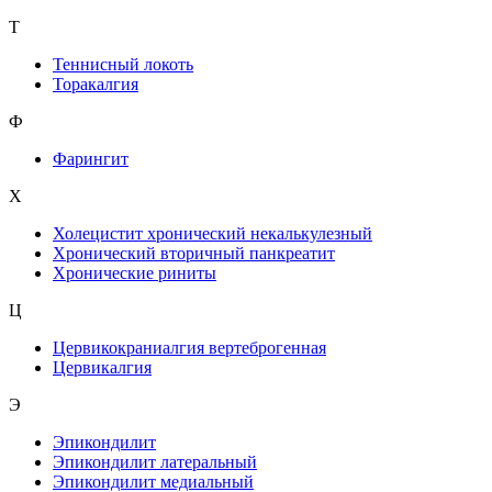
Т
Теннисный локоть
Торакалгия
Ф
Фарингит
X
Холецистит хронический некалькулезный
Хронический вторичный панкреатит
Хронические риниты
Ц
Цервикокраниалгия вертеброгенная
Цервикалгия
Э
Эпикондилит
Эпикондилит латеральный
Эпикондилит медиальный