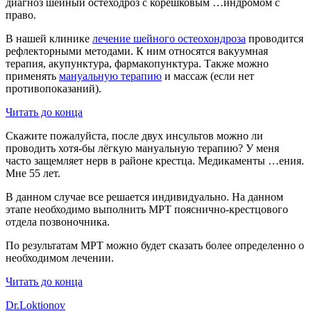
диагноз шейный остеходроз с корешковым …индромом с
право.
В нашей клинике
лечение шейного остеохондроза
проводится
рефлекторными методами. К ним относятся вакуумная
терапия, акупунктура, фармакопунктура. Также можно
применять
мануальную терапию
и массаж (если нет
противопоказаний).
Читать до конца
Скажите пожалуйста, после двух инсультов можно ли
проводить хотя-бы лёгкую мануальную терапию? У меня
часто защемляет нерв в районе крестца. Медикаменты …ения.
Мне 55 лет.
В данном случае все решается индивидуально. На данном
этапе необходимо выполнить МРТ пояснично-крестцового
отдела позвоночника.
По результатам МРТ можно будет сказать более определенно о
необходимом лечении.
Читать до конца
Dr.Loktionov