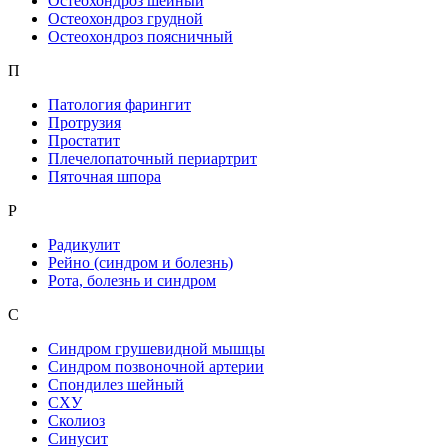
Остеохондроз шейный
Остеохондроз грудной
Остеохондроз поясничный
П
Патология фарингит
Протрузия
Простатит
Плечелопаточный периартрит
Пяточная шпора
Р
Радикулит
Рейно (синдром и болезнь)
Рота, болезнь и синдром
С
Синдром грушевидной мышцы
Синдром позвоночной артерии
Спондилез шейный
СХУ
Сколиоз
Синусит