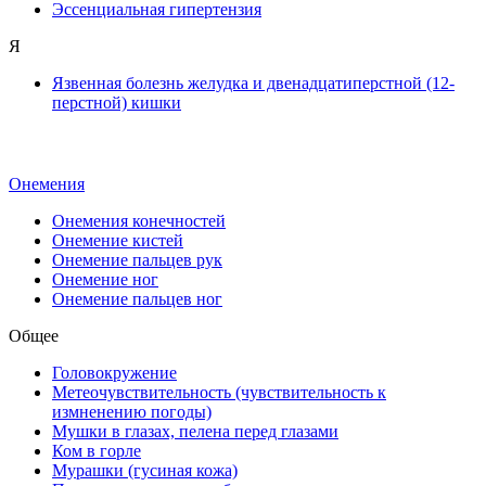
Эссенциальная гипертензия
Я
Язвенная болезнь желудка и двенадцатиперстной (12-
перстной) кишки
Онемения
Онемения конечностей
Онемение кистей
Онемение пальцев рук
Онемение ног
Онемение пальцев ног
Общее
Головокружение
Метеочувствительность (чувствительность к
измненению погоды)
Мушки в глазах, пелена перед глазами
Ком в горле
Мурашки (гусиная кожа)