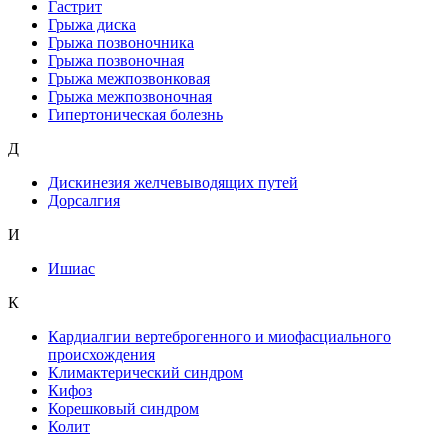
Гастрит
Грыжа диска
Грыжа позвоночника
Грыжа позвоночная
Грыжа межпозвонковая
Грыжа межпозвоночная
Гипертоническая болезнь
Д
Дискинезия желчевыводящих путей
Дорсалгия
И
Ишиас
К
Кардиалгии вертеброгенного и миофасциального
происхождения
Климактерический синдром
Кифоз
Корешковый синдром
Колит