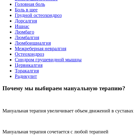
Головная боль
Боль в шее
Грудной остеохондроз
Дорсалгия
Ишиас
Люмбаго
Люмбалгия
Люмбоишиалгия
Межреберная невралгия
Остеохондроз
Синдром грушевидной мышцы
Цервикалгия
Торакалгия
Радикулит
Почему мы выбираем мануальную терапию?
Мануальная терапия увеличивает объем движений в суставах
Мануальная терапия сочетается с любой терапией