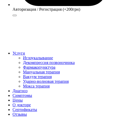
Авторизация / Регистрация (+200грн)
Авторизация
Регистрация (+200грн)
Услуги
Иглоукалывание
Декомпрессия позвоночника
Фармакопунктура
Мануальная терапия
Вакуум терапия
Ударно-волновая терапия
Мокса терапия
Диагноз
Симптомы
Цены
О докторе
Сертификаты
Отзывы