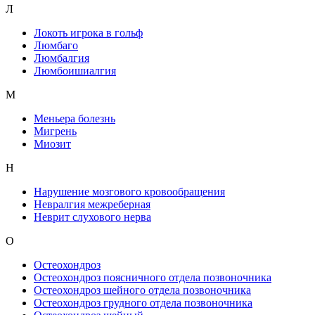
Л
Локоть игрока в гольф
Люмбаго
Люмбалгия
Люмбоишиалгия
М
Меньера болезнь
Мигрень
Миозит
Н
Нарушение мозгового кровообращения
Невралгия межреберная
Неврит слухового нерва
О
Остеохондроз
Остеохондроз поясничного отдела позвоночника
Остеохондроз шейного отдела позвоночника
Остеохондроз грудного отдела позвоночника