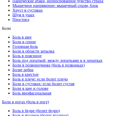
Панические атаки, необоснованное чувство страха
Мышечное напряжение: мышечный спазм, блок
Хруст в суставах
Шум в ушах
Прострел
Боли
Боль в шее
Боли в спине
Головная боль
Боли в области затылка
Боль в пояснице
Боль под лопаткой, между лопатками и в лопатках
Боли в позвоночнике (боль в позвонках)
Болят ребра
Боль в крестце
Боль в плече: если болит плечо
Боли в суставах: если болит сустав
Боли в шее и голове
Боль миофасциальная
Боли в ногах (боль в ноге)
Боль в бедре (болит бедро)
Боль в ягодице (болит ягодица)