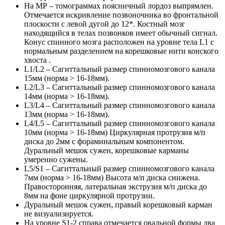
На МР – томограммах поясничный лордоз выпрямлен.
Отмечается искривление позвоночника во фронтальной
плоскости с левой дугой до 12*. Костный мозг
находящийся в телах позвонков имеет обычный сигнал.
Конус спинного мозга расположен на уровне тела L1 с
нормальным разделением на корешковые нити конского
хвоста .
L1/L2 – Сагиттальный размер спинномозгового канала
15мм (норма > 16-18мм).
L2/L3 – Сагиттальный размер спинномозгового канала
14мм (норма > 16-18мм).
L3/L4 – Сагиттальный размер спинномозгового канала
13мм (норма > 16-18мм).
L4/L5 – Сагиттальный размер спинномозгового канала
10мм (норма > 16-18мм) Циркулярная протрузия м/п
диска до 2мм с фораминальным компонентом.
Дуральный мешок сужен, корешковые карманы
умеренно сужены.
L5/S1 – Сагиттальный размер спинномозгового канала
7мм (норма > 16-18мм) Высота м/п диска снижена.
Правосторонняя, латеральная экструзия м/п диска до
8мм на фоне циркулярной протрузии.
Дуральный мешок сужен, правый корешковый карман
не визуализируется.
На уровне S1-2 справа отмечается овальной формы два