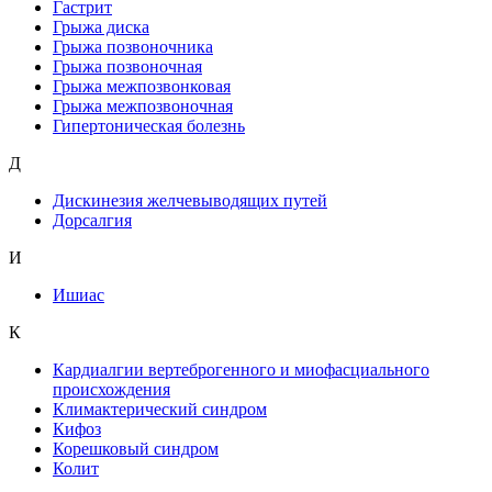
Гастрит
Грыжа диска
Грыжа позвоночника
Грыжа позвоночная
Грыжа межпозвонковая
Грыжа межпозвоночная
Гипертоническая болезнь
Д
Дискинезия желчевыводящих путей
Дорсалгия
И
Ишиас
К
Кардиалгии вертеброгенного и миофасциального
происхождения
Климактерический синдром
Кифоз
Корешковый синдром
Колит