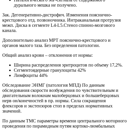
дурального мешка не получено.
Зак. Дегенеративно-дистрофич. Изменения пояснично-
крестцового отд. позвоночника. Интраканальная протрузия
межп. Диска в сегменте L4-L5.Стеноз спинно-мозгового
канала.
Дополнительно анализ МРТ пояснично-крестцового и
органов малого таза. Без определения патологии.
Общий анализ крови – отклонения от нормы:
Ширина распределения эритроцитов по объему 17,2%.
Сегментоядерные гранулоциты 42%
Лимфоциты 44%
Обследование ЭНМГ (патология МПД) По данным
обследования скорости возбуждения по чувствительным и
двигательным волокнам малоберцовых и большеберцовых
нерв он/конечностей в пр. нормы. Сила сокращения
флексоров и экстензоров стоп в пределах нормативных
значений.
По данным ТМС параметры времени центрального моторного
проведения по пирамидным путям кортико-люмбальных