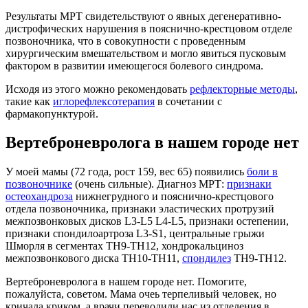
Результаты МРТ свидетельствуют о явных дегенеративно-
дистрофических нарушения в пояснично-крестцовом отделе
позвоночника, что в совокупности с проведенным
хирургическим вмешательством и могло явиться пусковым
фактором в развитии имеющегося болевого синдрома.
Исходя из этого можно рекомендовать
рефлекторные методы
,
такие как
иглорефлексотерапия
в сочетании с
фармакопунктурой.
Вертеброневролога в нашем городе нет
У моей мамы (72 года, рост 159, вес 65) появились
боли в
позвоночнике
(очень сильные). Диагноз МРТ:
признаки
остеохандроза
нижнегрудного и пояснично-крестцового
отдела позвоночника, признаки эластических протрузий
межпозвонковых дисков L3-L5 L4-L5, признаки остепении,
признаки спондилоартроза L3-S1, центральные грыжи
Шморля в сегментах ТН9-ТН12, хондрокальциноз
межпозвонкового диска ТН10-ТН11,
спондилез
ТН9-ТН12.
Вертеброневролога в нашем городе нет. Помогите,
пожалуйста, советом. Мама очеь терпеливый человек, но
кричала криком, а врачи переводили нас из отделения в