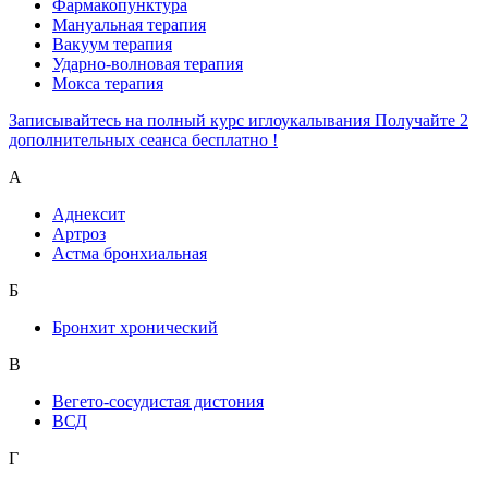
Фармакопунктура
Мануальная терапия
Вакуум терапия
Ударно-волновая терапия
Мокса терапия
Записывайтесь на полный курс иглоукалывания Получайте 2
дополнительных сеанса бесплатно !
А
Аднексит
Артроз
Астма бронхиальная
Б
Бронхит хронический
В
Вегето-сосудистая дистония
ВСД
Г