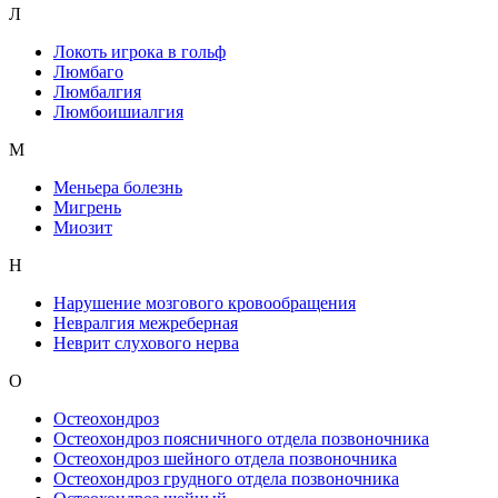
Л
Локоть игрока в гольф
Люмбаго
Люмбалгия
Люмбоишиалгия
М
Меньера болезнь
Мигрень
Миозит
Н
Нарушение мозгового кровообращения
Невралгия межреберная
Неврит слухового нерва
О
Остеохондроз
Остеохондроз поясничного отдела позвоночника
Остеохондроз шейного отдела позвоночника
Остеохондроз грудного отдела позвоночника