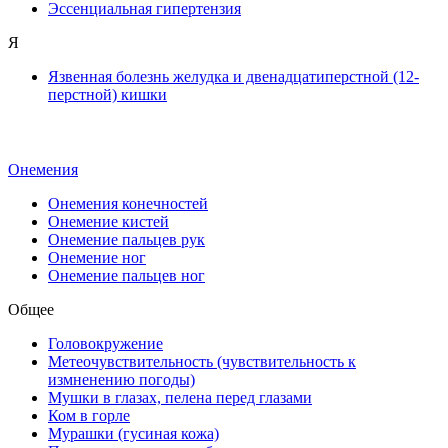
Эссенциальная гипертензия
Я
Язвенная болезнь желудка и двенадцатиперстной (12-
перстной) кишки
Онемения
Онемения конечностей
Онемение кистей
Онемение пальцев рук
Онемение ног
Онемение пальцев ног
Общее
Головокружение
Метеочувствительность (чувствительность к
измненению погоды)
Мушки в глазах, пелена перед глазами
Ком в горле
Мурашки (гусиная кожа)