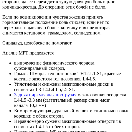
стороны, далее переходит в тупую давящую боль в р-не
копчика-крестца. До операции этих болей не было.
Если по возникновении чувства жжения принять
горизонтальное положение боль стихает, если нет то
переходит в давящую боль к копчику и выше которая
снимается кетановом, трамадолом, солпадеином.
Сирдалуд, целебрекс не помогают.
Анализ МРТ пределяется
выпрямление физилогического лордоза,
субхондральный склероз,
Грыжы Шморля тел позвонков TH12-L1-S1, краевые
костные экзостозы тел позвонков L4-L5.
Уплотнены и снижены межпозвонковые диски в
сегментах L3-L4,L4-L5,L5-S1.
Задняя циркулярная протрузия
межпозвонкового диска
L4-L5 -3,3 мм (саггитальный размер спин.-мозг
канала-10,3 мм)
Компремирующая дуральный мешок и спинно-мозговые
корешки с обеих сторон.
Неравномерно сужены межпозвонковые отверстия в
сегментах L4-L5 с обеих сторон.
Паталогического МР-сигнала от содержимого