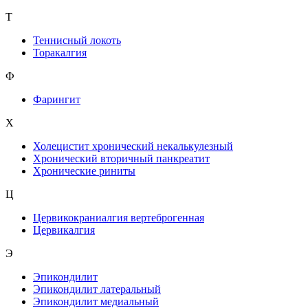
Т
Теннисный локоть
Торакалгия
Ф
Фарингит
X
Холецистит хронический некалькулезный
Хронический вторичный панкреатит
Хронические риниты
Ц
Цервикокраниалгия вертеброгенная
Цервикалгия
Э
Эпикондилит
Эпикондилит латеральный
Эпикондилит медиальный