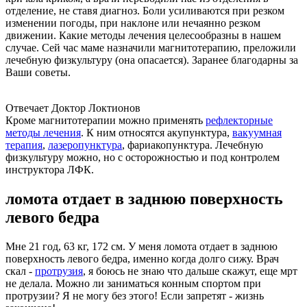
отделение, не ставя диагноз. Боли усиливаются при резком
изменении погоды, при наклоне или нечаянно резком
движении. Какие методы лечения целесообразны в нашем
случае. Сей час маме назначили магнитотерапию, преложили
лечебную физкультуру (она опасается). Заранее благодарны за
Ваши советы.
Отвечает Доктор Локтионов
Кроме магнитотерапии можно применять
рефлекторные
методы лечения
. К ним относятся акупунктура,
вакуумная
терапия
,
лазеропунктура
, фариакопунктура. Лечебную
физкультуру можно, но с осторожностью и под контролем
инструктора ЛФК.
ломота отдает в заднюю поверхность
левого бедра
Мне 21 год, 63 кг, 172 см. У меня ломота отдает в заднюю
поверхность левого бедра, именно когда долго сижу. Врач
скал -
протрузия
, я боюсь не знаю что дальше скажут, еще мрт
не делала. Можно ли заниматься конным спортом при
протрузии? Я не могу без этого! Если запретят - жизнь