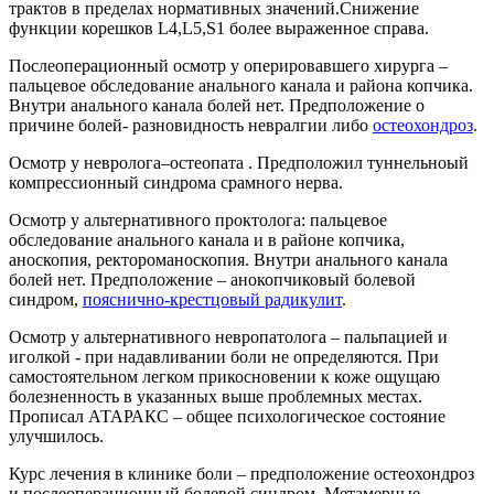
трактов в пределах нормативных значений.Снижение
функции корешков L4,L5,S1 более выраженное справа.
Послеоперационный осмотр у оперировавшего хирурга –
пальцевое обследование анального канала и района копчика.
Внутри анального канала болей нет. Предположение о
причине болей- разновидность невралгии либо
остеохондроз
.
Осмотр у невролога–остеопата . Предположил туннельноый
компрессионный синдрома срамного нерва.
Осмотр у альтернативного проктолога: пальцевое
обследование анального канала и в районе копчика,
аноскопия, ректороманоскопия. Внутри анального канала
болей нет. Предположение – анокопчиковый болевой
синдром,
пояснично-крестцовый радикулит
.
Осмотр у альтернативного невропатолога – пальпацией и
иголкой - при надавливании боли не определяются. При
самостоятельном легком прикосновении к коже ощущаю
болезненность в указанных выше проблемных местах.
Прописал АТАРАКС – общее психологическое состояние
улучшилось.
Курс лечения в клинике боли – предположение остеохондроз
и послеоперационный болевой синдром. Метамерные