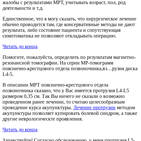
жалобы с результатами МРТ, учитывать возраст, пол, род
деятельности и т.д.
Единственное, что я могу сказать, что хирургическое лечение
обычно проводится там, где консервативные методы не дают
результата, либо состояние пациента и сопутствующая
симптоматика не позволяют откладывать операцию.
Читать до конца
Помогите, пожалуйста, определить по результатам магнитно-
резонансной томографии. На серии МР-томограмм
пояснично-крестцового отдела позвоночника,вз…рузия диска
L4-5.
В описании МРТ пояснично-крестцового отдела
позвоночника сказано, что у Вас имеется протрузия L4-L5
размером 0,35 см. Так Вы ничего не сказали о возможно
проведенном ранее лечении, то считаю целесообразным
проведение курса акупунктуры.
Лечение протрузии
методом
акупунктуры позволяет купировать болевой синдром, а также
другие неврологическте проявления.
Читать до конца
Здравствуйте! Согласно обследованию, у меня протрузия L5-