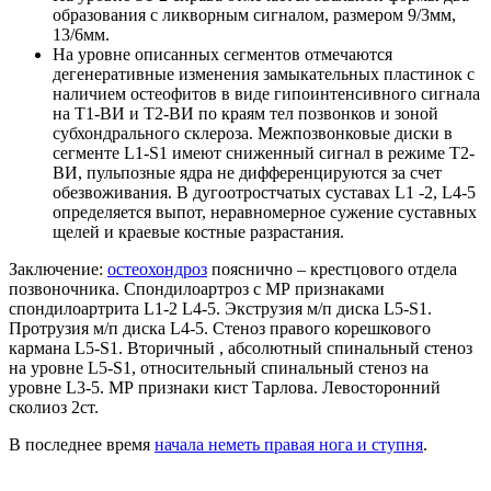
образования с ликворным сигналом, размером 9/3мм,
13/6мм.
На уровне описанных сегментов отмечаются
дегенеративные изменения замыкательных пластинок с
наличием остеофитов в виде гипоинтенсивного сигнала
на Т1-ВИ и Т2-ВИ по краям тел позвонков и зоной
субхондрального склероза. Межпозвонковые диски в
сегменте L1-S1 имеют сниженный сигнал в режиме Т2-
ВИ, пульпозные ядра не дифференцируются за счет
обезвоживания. В дугоотростчатых суставах L1 -2, L4-5
определяется выпот, неравномерное сужение суставных
щелей и краевые костные разрастания.
Заключение:
остеохондроз
пояснично – крестцового отдела
позвоночника. Спондилоартроз с МР признаками
спондилоартрита L1-2 L4-5. Экструзия м/п диска L5-S1.
Протрузия м/п диска L4-5. Стеноз правого корешкового
кармана L5-S1. Вторичный , абсолютный спинальный стеноз
на уровне L5-S1, относительный спинальный стеноз на
уровне L3-5. МР признаки кист Тарлова. Левосторонний
сколиоз 2ст.
В последнее время
начала неметь правая нога и ступня
.