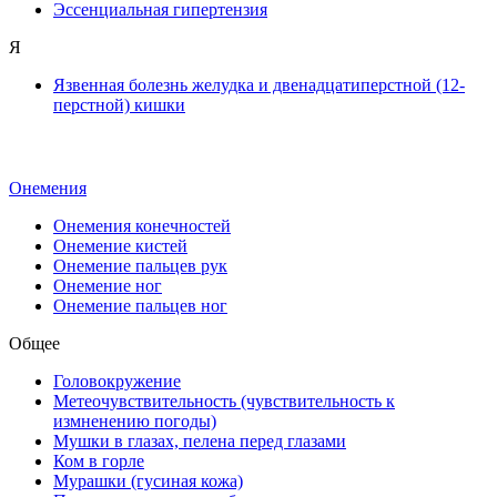
Эссенциальная гипертензия
Я
Язвенная болезнь желудка и двенадцатиперстной (12-
перстной) кишки
Онемения
Онемения конечностей
Онемение кистей
Онемение пальцев рук
Онемение ног
Онемение пальцев ног
Общее
Головокружение
Метеочувствительность (чувствительность к
измненению погоды)
Мушки в глазах, пелена перед глазами
Ком в горле
Мурашки (гусиная кожа)