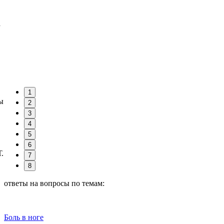
а
1
ы
2
3
4
5
6
.
7
8
ответы на вопросы по темам:
Боль в ноге