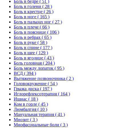
Боль в бедре
( 51 )
Боль в голени
( 28 )
Боль в крестце
( 26 )
Боль в ноге
( 165 )
Боль в пальцах ног
( 27 )
Боль в плече
( 66 )
Боль в пояснице
( 106 )
Боль в ребрах
( 65 )
Боль в руке
( 58 )
Боль в спине
( 177 )
Боль в шее
( 129 )
Боль в ягодице
( 43 )
Боль головная
( 204 )
Боль между лопаток
( 95 )
ВСД
( 394 )
Вытяжение позвоночника
( 2 )
Головокружение
( 54 )
Грыжа диска
( 197 )
Иглорефлексотерапия
( 164 )
Ишиас
( 18 )
Ком в горле
( 45 )
Люмбалгия
( 10 )
Мануальная терапия
( 41 )
Миозит
( 3 )
Миофасциальные боли
( 3 )