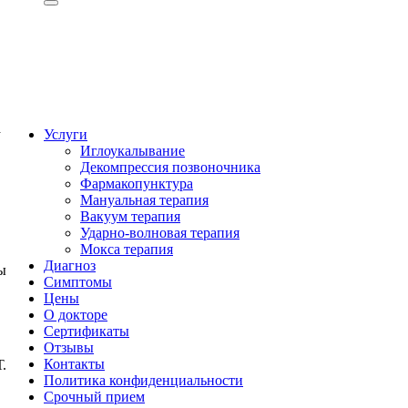
Авторизация
Регистрация (+200грн)
а
Услуги
Иглоукалывание
Декомпрессия позвоночника
Фармакопунктура
Мануальная терапия
Вакуум терапия
Ударно-волновая терапия
Мокса терапия
Диагноз
ы
Симптомы
Цены
О докторе
Сертификаты
Отзывы
Контакты
.
Политика конфиденциальности
Срочный прием