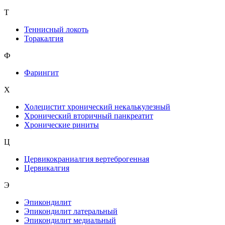
Т
Теннисный локоть
Торакалгия
Ф
Фарингит
X
Холецистит хронический некалькулезный
Хронический вторичный панкреатит
Хронические риниты
Ц
Цервикокраниалгия вертеброгенная
Цервикалгия
Э
Эпикондилит
Эпикондилит латеральный
Эпикондилит медиальный