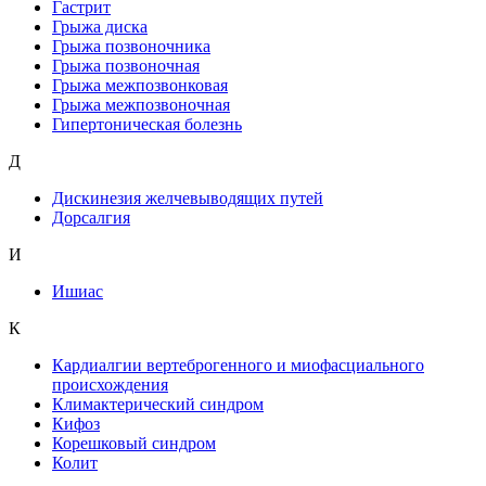
Гастрит
Грыжа диска
Грыжа позвоночника
Грыжа позвоночная
Грыжа межпозвонковая
Грыжа межпозвоночная
Гипертоническая болезнь
Д
Дискинезия желчевыводящих путей
Дорсалгия
И
Ишиас
К
Кардиалгии вертеброгенного и миофасциального
происхождения
Климактерический синдром
Кифоз
Корешковый синдром
Колит