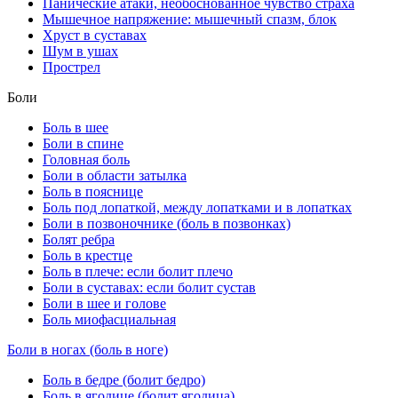
Панические атаки, необоснованное чувство страха
Мышечное напряжение: мышечный спазм, блок
Хруст в суставах
Шум в ушах
Прострел
Боли
Боль в шее
Боли в спине
Головная боль
Боли в области затылка
Боль в пояснице
Боль под лопаткой, между лопатками и в лопатках
Боли в позвоночнике (боль в позвонках)
Болят ребра
Боль в крестце
Боль в плече: если болит плечо
Боли в суставах: если болит сустав
Боли в шее и голове
Боль миофасциальная
Боли в ногах (боль в ноге)
Боль в бедре (болит бедро)
Боль в ягодице (болит ягодица)