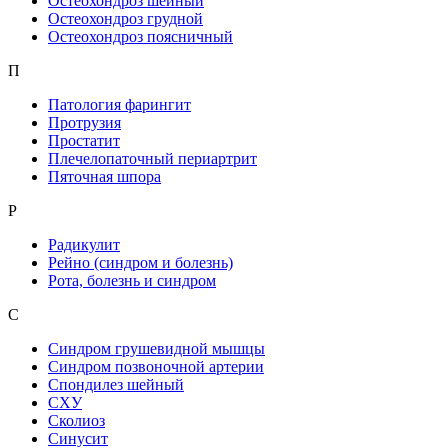
Остеохондроз шейный
Остеохондроз грудной
Остеохондроз поясничный
П
Патология фарингит
Протрузия
Простатит
Плечелопаточный периартрит
Пяточная шпора
Р
Радикулит
Рейно (синдром и болезнь)
Рота, болезнь и синдром
С
Синдром грушевидной мышцы
Синдром позвоночной артерии
Спондилез шейный
СХУ
Сколиоз
Синусит