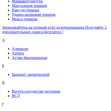
Фармакопунктура
Мануальная терапия
Вакуум терапия
Ударно-волновая терапия
Мокса терапия
Записывайтесь на полный курс иглоукалывания Получайте 2
дополнительных сеанса бесплатно !
А
Аднексит
Артроз
Астма бронхиальная
Б
Бронхит хронический
В
Вегето-сосудистая дистония
ВСД
Г