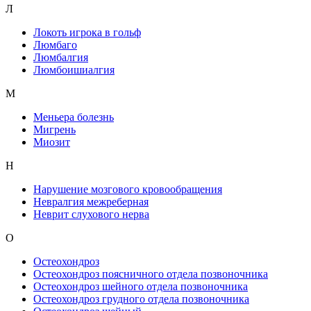
Л
Локоть игрока в гольф
Люмбаго
Люмбалгия
Люмбоишиалгия
М
Меньера болезнь
Мигрень
Миозит
Н
Нарушение мозгового кровообращения
Невралгия межреберная
Неврит слухового нерва
О
Остеохондроз
Остеохондроз поясничного отдела позвоночника
Остеохондроз шейного отдела позвоночника
Остеохондроз грудного отдела позвоночника