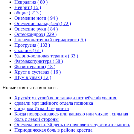
Невралгия
( 80 )
Неврит
( 15 )
общие
( 213 )
Онемение ноги
( 94 )
Онемение пальца(-ев)
( 72 )
Онемение руки
( 84 )
Остеохондроз
( 229 )
Плечелопаточный периартрит
( 5 )
Протрузия
( 133 )
Сколиоз
( 61 )
Ударно-волновая терапия
( 33 )
Фармакопунктура
( 58 )
Физиотерапия
( 18 )
Хруст в суставах
( 16 )
Шум в ушах
( 12 )
Новые ответы на вопросы:
Хрускіт у суглобах не завжди потребує лікування.
сделали мрт шейного отдела позвонка
Синдром Игла -Стерлинга
Когда поворачиваюсь или кашляю или чихаю , сильная
боль с левой стороны
Онемела пятка, 3й день не появляется чувствительность
Периодическая боль в районе крестца