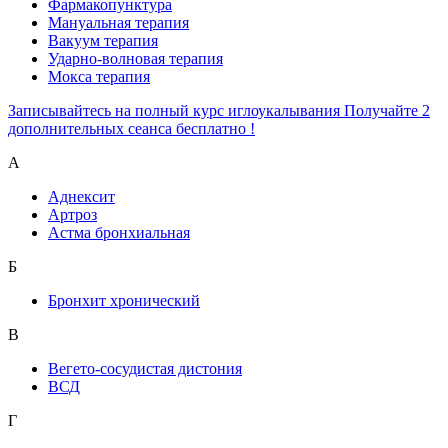
Фармакопунктура
Мануальная терапия
Вакуум терапия
Ударно-волновая терапия
Мокса терапия
Записывайтесь на полный курс иглоукалывания Получайте 2
дополнительных сеанса бесплатно !
А
Аднексит
Артроз
Астма бронхиальная
Б
Бронхит хронический
В
Вегето-сосудистая дистония
ВСД
Г