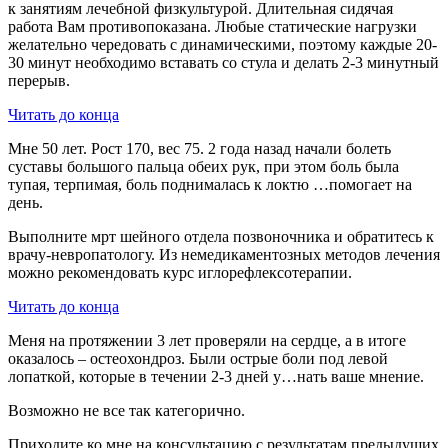
к занятиям лечебной физкультурой. Длительная сидячая
работа Вам противопоказана. Любые статические нагрузки
желательно чередовать с динамическими, поэтому каждые 20-
30 минут необходимо вставать со стула и делать 2-3 минутный
перерыв.
Читать до конца
Мне 50 лет. Рост 170, вес 75. 2 года назад начали болеть
суставы большого пальца обеих рук, при этом боль была
тупая, терпимая, боль поднималась к локтю …помогает на
день.
Выполните мрт шейного отдела позвоночника и обратитесь к
врачу-невропатологу. Из немедикаментозных методов лечения
можно рекомендовать курс иглорефлексотерапии.
Читать до конца
Меня на протяжении 3 лет проверяли на сердце, а в итоге
оказалось – остеохондроз. Были острые боли под левой
лопаткой, которые в течении 2-3 дней у…нать ваше мнение.
Возможно не все так категорично.
Приходите ко мне на консультацию с результатам предыдущих