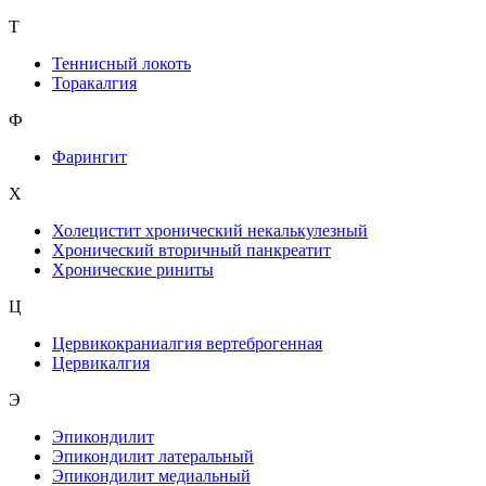
Т
Теннисный локоть
Торакалгия
Ф
Фарингит
X
Холецистит хронический некалькулезный
Хронический вторичный панкреатит
Хронические риниты
Ц
Цервикокраниалгия вертеброгенная
Цервикалгия
Э
Эпикондилит
Эпикондилит латеральный
Эпикондилит медиальный