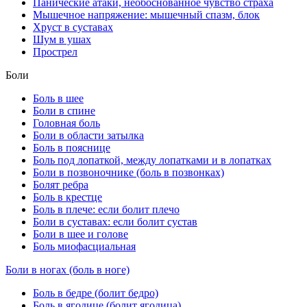
Панические атаки, необоснованное чувство страха
Мышечное напряжение: мышечный спазм, блок
Хруст в суставах
Шум в ушах
Прострел
Боли
Боль в шее
Боли в спине
Головная боль
Боли в области затылка
Боль в пояснице
Боль под лопаткой, между лопатками и в лопатках
Боли в позвоночнике (боль в позвонках)
Болят ребра
Боль в крестце
Боль в плече: если болит плечо
Боли в суставах: если болит сустав
Боли в шее и голове
Боль миофасциальная
Боли в ногах (боль в ноге)
Боль в бедре (болит бедро)
Боль в ягодице (болит ягодица)