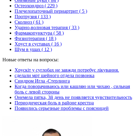
Онемение руки
( 84 )
Остеохондроз
( 229 )
Плечелопаточный периартрит
( 5 )
Протрузия
( 133 )
Сколиоз
( 61 )
Ударно-волновая терапия
( 33 )
Фармакопунктура
( 58 )
Физиотерапия
( 18 )
Хруст в суставах
( 16 )
Шум в ушах
( 12 )
Новые ответы на вопросы:
Хрускіт у суглобах не завжди потребує лікування.
сделали мрт шейного отдела позвонка
Синдром Игла -Стерлинга
Когда поворачиваюсь или кашляю или чихаю , сильная
боль с левой стороны
Онемела пятка, 3й день не появляется чувствительность
Периодическая боль в районе крестца
Появились серьезные проблемы с поясницей