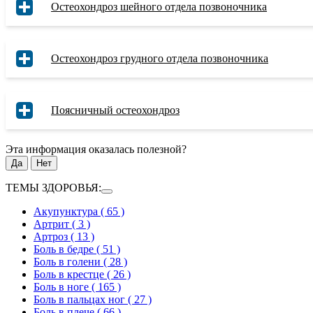
Остеохондроз шейного отдела позвоночника
Остеохондроз грудного отдела позвоночника
Поясничный остеохондроз
Эта информация оказалась полезной?
Да
Нет
ТЕМЫ ЗДОРОВЬЯ:
Акупунктура
( 65 )
Артрит
( 3 )
Артроз
( 13 )
Боль в бедре
( 51 )
Боль в голени
( 28 )
Боль в крестце
( 26 )
Боль в ноге
( 165 )
Боль в пальцах ног
( 27 )
Боль в плече
( 66 )