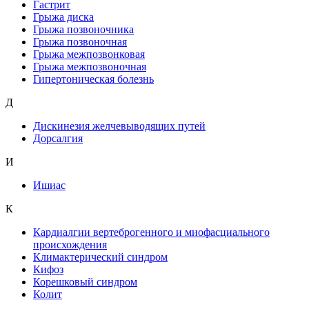
Гастрит
Грыжа диска
Грыжа позвоночника
Грыжа позвоночная
Грыжа межпозвонковая
Грыжа межпозвоночная
Гипертоническая болезнь
Д
Дискинезия желчевыводящих путей
Дорсалгия
И
Ишиас
К
Кардиалгии вертеброгенного и миофасциального
происхождения
Климактерический синдром
Кифоз
Корешковый синдром
Колит