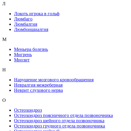
Л
Локоть игрока в гольф
Люмбаго
Люмбалгия
Люмбоишиалгия
М
Меньера болезнь
Мигрень
Миозит
Н
Нарушение мозгового кровообращения
Невралгия межреберная
Неврит слухового нерва
О
Остеохондроз
Остеохондроз поясничного отдела позвоночника
Остеохондроз шейного отдела позвоночника
Остеохондроз грудного отдела позвоночника