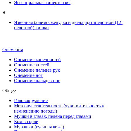
Эссенциальная гипертензия
Я
Язвенная болезнь желудка и двенадцатиперстной (12-
перстной) кишки
Онемения
Онемения конечностей
Онемение кистей
Онемение пальцев рук
Онемение ног
Онемение пальцев ног
Общее
Головокружение
Метеочувствительность (чувствительность к
измненению погоды)
Мушки в глазах, пелена перед глазами
Ком в горле
Мурашки (гусиная кожа)