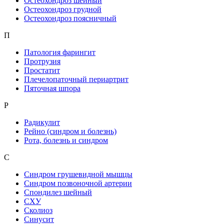
Остеохондроз шейный
Остеохондроз грудной
Остеохондроз поясничный
П
Патология фарингит
Протрузия
Простатит
Плечелопаточный периартрит
Пяточная шпора
Р
Радикулит
Рейно (синдром и болезнь)
Рота, болезнь и синдром
С
Синдром грушевидной мышцы
Синдром позвоночной артерии
Спондилез шейный
СХУ
Сколиоз
Синусит