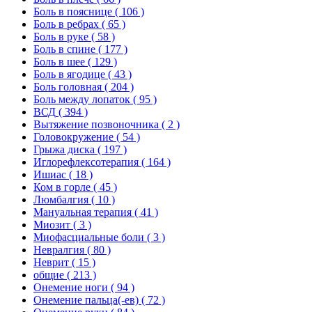
Боль в пояснице
( 106 )
Боль в ребрах
( 65 )
Боль в руке
( 58 )
Боль в спине
( 177 )
Боль в шее
( 129 )
Боль в ягодице
( 43 )
Боль головная
( 204 )
Боль между лопаток
( 95 )
ВСД
( 394 )
Вытяжение позвоночника
( 2 )
Головокружение
( 54 )
Грыжа диска
( 197 )
Иглорефлексотерапия
( 164 )
Ишиас
( 18 )
Ком в горле
( 45 )
Люмбалгия
( 10 )
Мануальная терапия
( 41 )
Миозит
( 3 )
Миофасциальные боли
( 3 )
Невралгия
( 80 )
Неврит
( 15 )
общие
( 213 )
Онемение ноги
( 94 )
Онемение пальца(-ев)
( 72 )