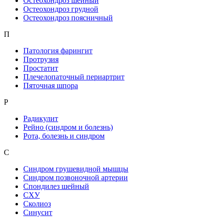
Остеохондроз шейный
Остеохондроз грудной
Остеохондроз поясничный
П
Патология фарингит
Протрузия
Простатит
Плечелопаточный периартрит
Пяточная шпора
Р
Радикулит
Рейно (синдром и болезнь)
Рота, болезнь и синдром
С
Синдром грушевидной мышцы
Синдром позвоночной артерии
Спондилез шейный
СХУ
Сколиоз
Синусит