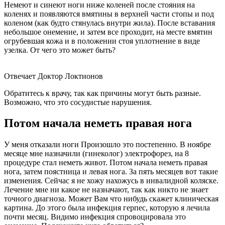
Немеют и синеют ноги ниже коленей после стояния на
коленях и появляются вмятины в верхней части стопы и под
коленом (как будто стянулась внутри жила). После вставания
небольшое онемение, и затем все проходит, на месте вмятин
огрубевшая кожа и в положении стоя уплотнение в виде
узелка. От чего это может быть?
Отвечает Доктор Локтионов
Обратитесь к врачу, так как причины могут быть разные.
Возможно, что это сосудистые нарушения.
Потом начала неметь правая нога
У меня отказали ноги Произошло это постепенно. В ноябре
месяце мне назначили (гинеколог) электрофорез, на 8
процедуре стал неметь живот. Потом начала неметь правая
нога, затем поястница и левая нога. За пять месяцев вот такие
изменения. Сейчас я не хожу нахожусь в инвалидной коляске.
Лечение мне ни какое не назначают, так как никто не знает
точного диагноза. Может Вам что нибудь скажет клиническая
картина. До этого была инфекция герпес, которую я лечила
почти месяц. Видимо инфекция спровоцировала это