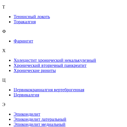
Т
Теннисный локоть
Торакалгия
Ф
Фарингит
X
Холецистит хронический некалькулезный
Хронический вторичный панкреатит
Хронические риниты
Ц
Цервикокраниалгия вертеброгенная
Цервикалгия
Э
Эпикондилит
Эпикондилит латеральный
Эпикондилит медиальный