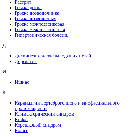
Гастрит
Грыжа диска
Грыжа позвоночника
Грыжа позвоночная
Грыжа межпозвонковая
Грыжа межпозвоночная
Гипертоническая болезнь
Д
Дискинезия желчевыводящих путей
Дорсалгия
И
Ишиас
К
Кардиалгии вертеброгенного и миофасциального
происхождения
Климактерический синдром
Кифоз
Корешковый синдром
Колит