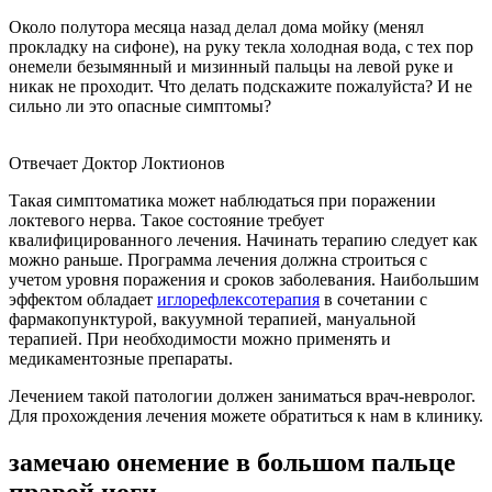
Около полутора месяца назад делал дома мойку (менял
прокладку на сифоне), на руку текла холодная вода, с тех пор
онемели безымянный и мизинный пальцы на левой руке и
никак не проходит. Что делать подскажите пожалуйста? И не
сильно ли это опасные симптомы?
Отвечает Доктор Локтионов
Такая симптоматика может наблюдаться при поражении
локтевого нерва. Такое состояние требует
квалифицированного лечения. Начинать терапию следует как
можно раньше. Программа лечения должна строиться с
учетом уровня поражения и сроков заболевания. Наибольшим
эффектом обладает
иглорефлексотерапия
в сочетании с
фармакопунктурой, вакуумной терапией, мануальной
терапией. При необходимости можно применять и
медикаментозные препараты.
Лечением такой патологии должен заниматься врач-невролог.
Для прохождения лечения можете обратиться к нам в клинику.
замечаю онемение в большом пальце
правой ноги