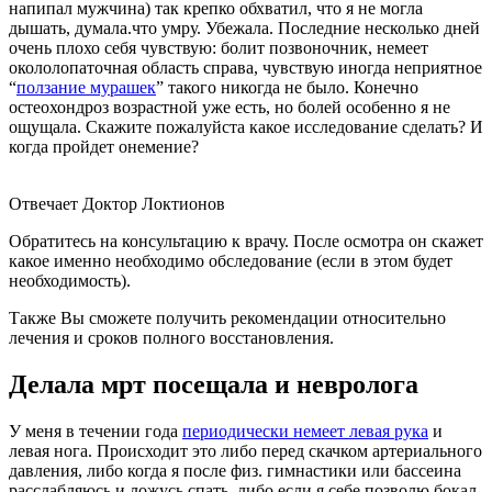
напипал мужчина) так крепко обхватил, что я не могла
дышать, думала.что умру. Убежала. Последние несколько дней
очень плохо себя чувствую: болит позвоночник, немеет
окололопаточная область справа, чувствую иногда неприятное
“
ползание мурашек
” такого никогда не было. Конечно
остеохондроз возрастной уже есть, но болей особенно я не
ощущала. Скажите пожалуйста какое исследование сделать? И
когда пройдет онемение?
Отвечает Доктор Локтионов
Обратитесь на консультацию к врачу. После осмотра он скажет
какое именно необходимо обследование (если в этом будет
необходимость).
Также Вы сможете получить рекомендации относительно
лечения и сроков полного восстановления.
Делала мрт посещала и невролога
У меня в течении года
периодически немеет левая рука
и
левая нога. Происходит это либо перед скачком артериального
давления, либо когда я после физ. гимнастики или бассеина
расслабляюсь и ложусь спать, либо если я себе позволю бокал