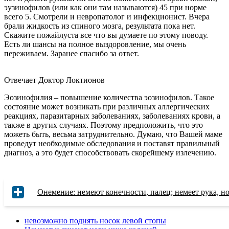
эузинофилов (или как они там называются) 45 при норме
всего 5. Смотрели и невропатолог и инфекционист. Вчера
брали жидкость из спиного мозга, результата пока нет.
Скажите пожайлуста все что вы думаете по этому поводу.
Есть ли шансы на полное выздоровление, мы очень
переживаем. Заранее спасибо за ответ.
Отвечает Доктор Локтионов
Эозинофилия – повышение количества эозинофилов. Такое
состояние может возникать при различных аллергических
реакциях, паразитарных заболеваниях, заболеваниях крови, а
также в других случаях. Поэтому предположить, что это
можеть быть, весьма затруднительно. Думаю, что Вашей маме
проведут необходимые обследования и поставят правильный
диагноз, а это будет способствовать скорейшему излечению.
Онемение: немеют конечности, палец; немеет рука, н
невозможно поднять носок левой стопы