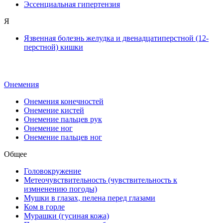
Эссенциальная гипертензия
Я
Язвенная болезнь желудка и двенадцатиперстной (12-
перстной) кишки
Онемения
Онемения конечностей
Онемение кистей
Онемение пальцев рук
Онемение ног
Онемение пальцев ног
Общее
Головокружение
Метеочувствительность (чувствительность к
измненению погоды)
Мушки в глазах, пелена перед глазами
Ком в горле
Мурашки (гусиная кожа)