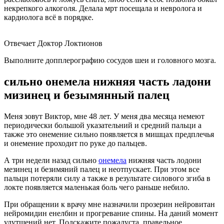
некрепкого алкоголя. Делала мрт посещала и невролога и
кардиолога всё в порядке.
Отвечает Доктор Локтионов
Выполните допплерографию сосудов шеи и головного мозга.
сильно онемела нижняя часть ладони
мизинец и безымянный палец
Меня зовут Виктор, мне 48 лет. У меня два месяца немеют
периодически большой указательний и средний пальци а
также это онемение сильно появляется в мишцах предплечья
и онемение проходит по руке до пальцев.
А три недели назад сильно
онемела
нижняя часть лодони
мезинец и безимяний палец и неотпускает. При этом все
пальци потеряли силу а также в результате силового згиба в
локте появляется маленькая боль чего раньше небило.
При обращении к врачу мне назначили прозерин нейровитан
нейромидин енелбин и прогревание спины. На даний момент
улутшений нет. Подскажите пожалуста, правельное