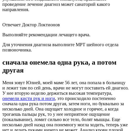
проведение лечение диагноз может санаторий какого
направления.
Отвечает Доктор Локтионов
Выполняйте рекомендации лечащего врача.
Для уточнения диагноза выполните МРТ шейного отдела
позвоночника.
сначала онемела одна рука, а потом
другая
Меня зовут Юлией, моей маме 56 лет, она попала в больницу
и лежит там по сей день, врачи не могут поставить ей диагноз.
У нее вторую неделю держиться высокая температура,
онемели кисти рук и ноги
, это происходило постепенно
сначала одна рука потом другая, затем ноги, но буквально за
несколько дней. Она ощущает холодное и горячее, а когда
трогаешь пальцы рук, то у нее неприятное ощущение
(покалывание), ломит сильно все тело, болят мышцы. Еще
несколько дней назад она понемногу могла ходить, теперь уже
нет и делать руками ничего не может. Анализ крови плохой,