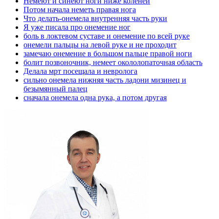
Немеют и синеют ноги ниже коленей
Потом начала неметь правая нога
Что делать-онемела внутренняя часть руки
Я уже писала про онемение ног
боль в локтевом суставе и онемение по всей руке
онемели пальцы на левой руке и не проходит
замечаю онемение в большом пальце правой ноги
болит позвоночник, немеет окололопаточная область
Делала мрт посещала и невролога
сильно онемела нижняя часть ладони мизинец и
безымянный палец
сначала онемела одна рука, а потом другая