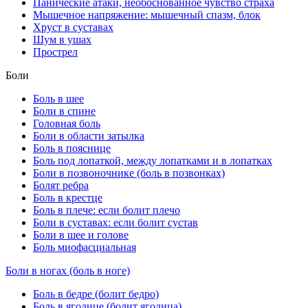
Панические атаки, необоснованное чувство страха
Мышечное напряжение: мышечный спазм, блок
Хруст в суставах
Шум в ушах
Прострел
Боли
Боль в шее
Боли в спине
Головная боль
Боли в области затылка
Боль в пояснице
Боль под лопаткой, между лопатками и в лопатках
Боли в позвоночнике (боль в позвонках)
Болят ребра
Боль в крестце
Боль в плече: если болит плечо
Боли в суставах: если болит сустав
Боли в шее и голове
Боль миофасциальная
Боли в ногах (боль в ноге)
Боль в бедре (болит бедро)
Боль в ягодице (болит ягодица)