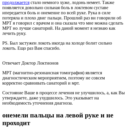
продолжается
стало немного хуже, лодонь немеет. Также
появляется довольно сильная боль в локтевом суставе
ипередается боль и онемение по всей руке. Рука в силе
потеряла и плохо двиг пальци. Прошлий раз ви говорили об
МРТ я говорил с врачом и она сказала что мне можна сделать
МРТ но лучше санаторий. На даний момент я незнаю как
лечить руку.
PS. Был застужен локоть икогда на холоде болит сильно
локоть. Ещо раз Вам спасибо.
Отвечает Доктор Локтионов
МРТ (магнитно-резонансная томография) является
диагностическим мероприятием, поэтому не совсем
корректно сравнивать санаторий и мрт.
Состояние Ваше в процессе лечения не улучшилось, а, как Вы
утверждаете, даже ухудшилось. Это указывает на
необходимость уточнения диагноза.
онемели пальцы на левой руке и не
проходит