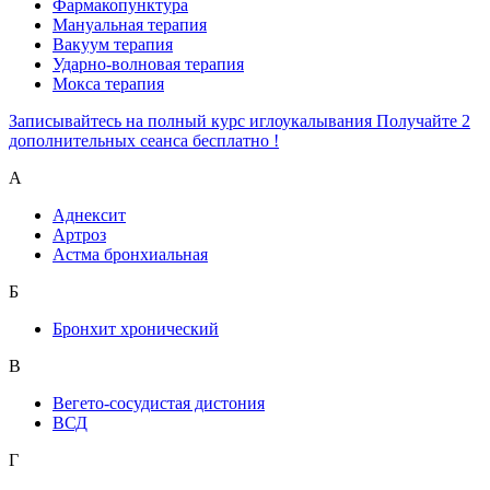
Фармакопунктура
Мануальная терапия
Вакуум терапия
Ударно-волновая терапия
Мокса терапия
Записывайтесь на полный курс иглоукалывания Получайте 2
дополнительных сеанса бесплатно !
А
Аднексит
Артроз
Астма бронхиальная
Б
Бронхит хронический
В
Вегето-сосудистая дистония
ВСД
Г