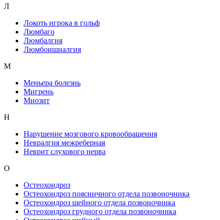
Л
Локоть игрока в гольф
Люмбаго
Люмбалгия
Люмбоишиалгия
М
Меньера болезнь
Мигрень
Миозит
Н
Нарушение мозгового кровообращения
Невралгия межреберная
Неврит слухового нерва
О
Остеохондроз
Остеохондроз поясничного отдела позвоночника
Остеохондроз шейного отдела позвоночника
Остеохондроз грудного отдела позвоночника