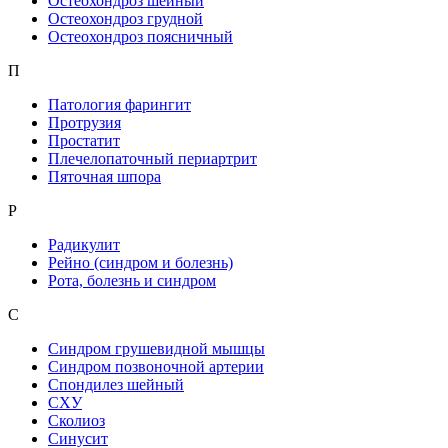
Остеохондроз шейный
Остеохондроз грудной
Остеохондроз поясничный
П
Патология фарингит
Протрузия
Простатит
Плечелопаточный периартрит
Пяточная шпора
Р
Радикулит
Рейно (синдром и болезнь)
Рота, болезнь и синдром
С
Синдром грушевидной мышцы
Синдром позвоночной артерии
Спондилез шейный
СХУ
Сколиоз
Синусит