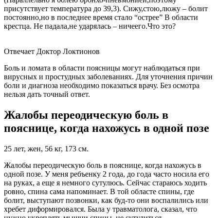
присутствует температура до 39,3). Сижу,стою,люжу – болит
постоянно,но в последнее время стало “острее” В области
крестца. Не падала,не ударялась – ничеего.Что это?
Отвечает Доктор Локтионов
Боль и ломата в области поясницы могут наблюдаться при
вирусных и простудных заболеваниях. Для уточнения причин
боли и диагноза необходимо показаться врачу. Без осмотра
нельзя дать точный ответ.
Жалобы переодическую боль в
пояснице, когда нахожусь в одной позе
25 лет, жен, 56 кг, 173 см.
Жалобы переодическую боль в пояснице, когда нахожусь в
одной позе. У меня ребъенку 2 года, до года часто носила его
на руках, а еще я немного сутулюсь. Сейчас стараюсь ходить
ровно, спина сама напоминает. В той областе спины, где
болит, выступают позвонки, как буд-то они воспалились или
хребет диформировался. Была у травматолога, сказал, что
нужно укреплять мышци спины, не сутулиться,