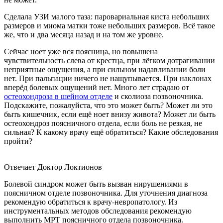
Сделала УЗИ малого таза: паровариальная киста небольших
размеров и миома матки тоже небольших размеров. Всё такое
же, что и два месяца назад и на том же уровне.
Сейчас ноет уже вся поясница, но повышена
чувствительность слева от крестца, при лёгком дотрагивании
неприятные ощущения, а при сильном надавливании боли
нет. При пальпации ничего не нащупывается. При наклонах
вперёд болевых ощущений нет. Много лет страдаю от
остеохондроза в шейном отделе
и сколиоза позвоночника.
Подскажите, пожалуйста, что это может быть? Может ли это
быть кишечник, если ещё ноет внизу живота? Может ли быть
остеохондроз поясничного отдела, если боль не резкая, не
сильная? К какому врачу ещё обратиться? Какие обследования
пройти?
Отвечает Доктор Локтионов
Болевой синдром может быть вызван нирушениями в
поясничном отделе позвоночника. Для уточнения диагноза
рекомендую обратиться к врачу-невропатологу. Из
инструментальных методов обследования рекомендую
выполнить МРТ поясничного отдела позвоночника.