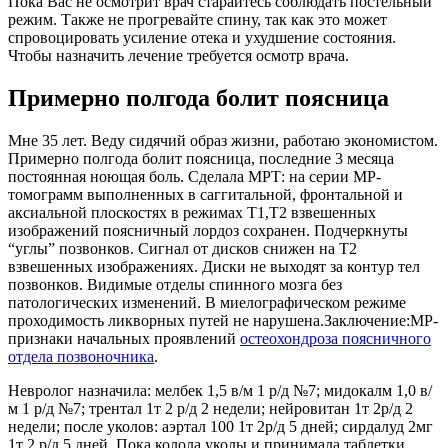
Пока Вас не осмотрит врач старайтесь соблюдать постельный
режим. Также не прогревайте спину, так как это может
спровоцировать усиление отека и ухудшение состояния.
Чтобы назначить лечение требуется осмотр врача.
Примерно полгода болит поясница
Мне 35 лет. Веду сидячий образ жизни, работаю экономистом.
Примерно полгода болит поясница, последние 3 месяца
постоянная ноющая боль. Сделала МРТ: на серии МР-
томограмм выполненных в саггитальной, фронтальной и
аксиальной плоскостях в режимах Т1,Т2 взвешенных
изображений поясничный лордоз сохранен. Подчеркнуты
“углы” позвонков. Сигнал от дисков снижен на Т2
взвешенных изображениях. Диски не выходят за контур тел
позвонков. Видимые отделы спинного мозга без
патологических изменений. В миелографическом режиме
проходимость ликворных путей не нарушена.Заключение:МР-
признаки начальных проявлений
остеохондроза поясничного
отдела позвоночника
.
Невролог назначила: мелбек 1,5 в/м 1 р/д №7; мидокалм 1,0 в/
м 1 р/д №7; трентал 1т 2 р/д 2 недели; нейровитан 1т 2р/д 2
недели; после уколов: аэртал 100 1т 2р/д 5 дней; сирдалуд 2мг
1т 2 р/д 5 дней. Пока колола уколы и принимала таблетки