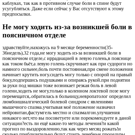
каблуках, так как в противном случае боли в спине будут
усугубляться. Даже если сейчас у Вас отсутствуют к этому
предпосылки.
Не могу ходить из-за возникшей боли в
поясничном отделе
здравствуйте,нахожусь на 9 месяце беременности(35-
36недель),32 года,не могу ходить из-за возникшей боли в
поясничном отделе,с иррадиацией в левую голень,в пояснице
как током бьёт,а левую голень скручивает как при судороги но
намного сильнее,боль почти постоянная,при смене положения
начинает крутить ногу.сидеть могу только с опорой на правый
боку,подпершись подушками и опираясь рукой.при поднятии
за руки под мишки тоже возникает резкая боль в левой
голени,ходить не могу,только в коленном локтевой позе могу
перемещатся,.обратилась в больницу,невропатолог определил
люмбоишиалгический болевой синдром с явлениями
мышечного спазма.учитывая моё положение назначил
нейровитан,фастумгель местно и спазмалгон.улучшения
никакого нет,что вы посоветуете или порекомендуете в даной
ситуации?есть ли ещё какие-то методы лечения?и какой
прогноз по выздоровлению,так как через месяц рожать!и
сколько приблизительно будут стоить лечебные процедуры