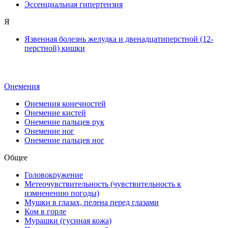
Эссенциальная гипертензия
Я
Язвенная болезнь желудка и двенадцатиперстной (12-
перстной) кишки
Онемения
Онемения конечностей
Онемение кистей
Онемение пальцев рук
Онемение ног
Онемение пальцев ног
Общее
Головокружение
Метеочувствительность (чувствительность к
измненению погоды)
Мушки в глазах, пелена перед глазами
Ком в горле
Мурашки (гусиная кожа)