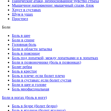
Панические атаки, необоснованное чувство страха
Мышечное напряжение: мышечный спазм, блок
Хруст в суставах
Шум в ушах
Прострел
Боли
Боль в шее
Боли в спине
Головная боль
Боли в области затылка
Боль в пояснице
Боль под лопаткой, между лопатками и в лопатках
Боли в позвоночнике (боль в позвонках)
Болят ребра
Боль в крестце
Боль в плече: если болит плечо
Боли в суставах: если болит сустав
Боли в шее и голове
Боль миофасциальная
Боли в ногах (боль в ноге)
Боль в бедре (болит бедро)
Боль в ягодице (болит ягодица)