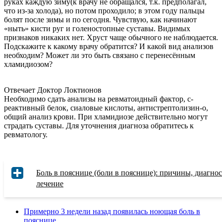
руках каждую зиму(к врачу не обращался, т.к. предполагал,
что из-за холода), но потом проходило; в этом году пальцы
болят после зимы и по сегодня. Чувствую, как начинают
«ныть» кисти руг и голеностопные суставы. Видимых
признаков никаких нет. Хруст чаще обычного не наблюдается.
Подскажите к какому врачу обратится? И какой вид анализов
необходим? Может ли это быть связано с перенесённым
хламидиозом?
Отвечает Доктор Локтионов
Необходимо сдать анализы на ревматоидный фактор, с-
реактивный белок, сиаловые кислоты, антистрептолизин-о,
общий анализ крови. При хламидиозе действительно могут
страдать суставы. Для уточнения диагноза обратитесь к
ревматологу.
Боль в пояснице (боли в пояснице): причины, диагнос
лечение
Примерно 3 недели назад появилась ноющая боль в
пояснице