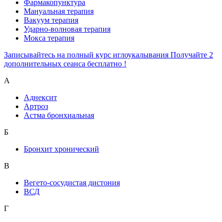
Фармакопунктура
Мануальная терапия
Вакуум терапия
Ударно-волновая терапия
Мокса терапия
Записывайтесь на полный курс иглоукалывания Получайте 2
дополнительных сеанса бесплатно !
А
Аднексит
Артроз
Астма бронхиальная
Б
Бронхит хронический
В
Вегето-сосудистая дистония
ВСД
Г