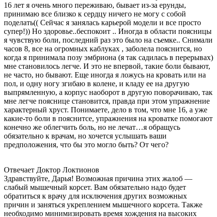
16 лет я очень много переживаю, бывает из-за ерунды,
принимаю все близко к сердцу ничего не могу с собой
поделать(( Сейчас я занялась карьерой модели и все просто
супер!)) Но здоровье..беспокоит .. Иногда в области поясницы
я чувствую боли, последний раз это было на съемке.. Снимали
часов 8, все на огромных каблуках , заболела пояснится, но
когда я принимала позу эмбриона (я так садилась в перерывах)
мне становилось легче. И это не впервой, такие боли бывают,
не часто, но бывают. Еще иногда я ложусь на кровать или на
пол, и одну ногу згибаю в колене, и кладу ее на другую
выпрямленную, а корпус наоборот в другую поворачиваю, так
мне легче пояснице становится, правда при этом упражнение
характерный хруст. Понимаете, дело в том, что мне 16, а уже
какие-то боли в пояснитсе, упражнения на кроватке помогают
конечно же облегчить боль, но не лечат…я обращусь
обязательно к врачам, но хочется услышать ваши
предположения, что бы это могло быть? От чего?
Отвечает Доктор Локтионов
Здравствуйте, Дарья! Возможная причина этих жалоб —
слабый мышечный корсет. Вам обязательно надо будет
обратиться к врачу для исключения других возможных
причин и заняться укреплением мышечного корсета. Также
необходимо минимизировать время хождения на высоких