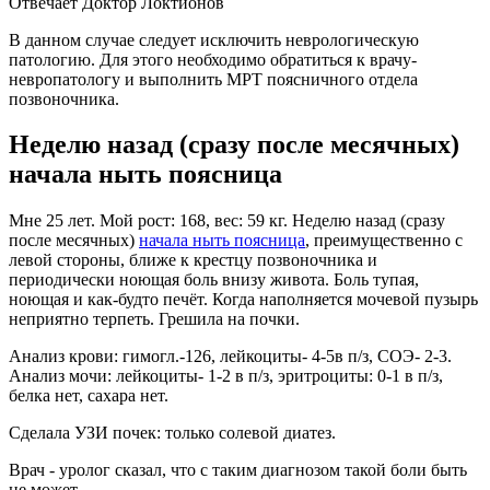
Отвечает Доктор Локтионов
В данном случае следует исключить неврологическую
патологию. Для этого необходимо обратиться к врачу-
невропатологу и выполнить МРТ поясничного отдела
позвоночника.
Неделю назад (сразу после месячных)
начала ныть поясница
Мне 25 лет. Мой рост: 168, вес: 59 кг. Неделю назад (сразу
после месячных)
начала ныть поясница
, преимущественно с
левой стороны, ближе к крестцу позвоночника и
периодически ноющая боль внизу живота. Боль тупая,
ноющая и как-будто печёт. Когда наполняется мочевой пузырь
неприятно терпеть. Грешила на почки.
Анализ крови: гимогл.-126, лейкоциты- 4-5в п/з, СОЭ- 2-3.
Анализ мочи: лейкоциты- 1-2 в п/з, эритроциты: 0-1 в п/з,
белка нет, сахара нет.
Сделала УЗИ почек: только солевой диатез.
Врач - уролог сказал, что с таким диагнозом такой боли быть
не может.