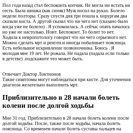
Пол года назад стал беспокоить копчик. Не могла ни встать ни
сесть. Была шишка (как синяк) Муж носил на руках. Болело
недели полторы. Сразу спустя дня три пошла к хирургам два
сказали киста. А другой сказал что ни чего нет (сказано было
когда уже не болело) . Я успокоилась. А сейчас опять началось
но уже не настолько. Ноит. Беспокоит. То болит то нет.
Ходила к невропотологу говорит что ни чего серьезного нет.
Можно сделать мрт и ренген.и иногда побаливает поясница.
Есть небольшое искривление позвоночника. Боюсь . Я
молодая мне 19 лет. Не рожала. Не падала (падала если только
в детстве) .подскажите что может быть.
Отвечает Доктор Локтионов
Такие симптомы могут наблюдаться при кисте. Для уточнения
диагноза желательно выполнить мрт.
Приблизительно в 28 начали болеть
колени после долгой ходьбы
Мне 31 год. Приблизительно в 28 начали болеть колени после
долгой ходьбы. После, также после ходьбы, начала болеть
поясница. Со временем начали болеть суставы пальцев на