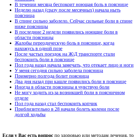
В течении месяца беспокоит ноющая боль в пояснице
Неделю назад (сразу после месячных) начала ныть
поясница
В спине сильно заболело. Сейчас сильные боли в спине
ниже поясницы
В последние 2 недели появились ноющие боли в
области поясницы
Жалобы переодическую боль в пояснице, когда
нахожусь в одной позе
После частых поездок на Ж\Д транспорте стали
беспокоить боли в пояснице
Пол года назад начала замечать, что отекает лицо и ноги
У меня сегодня сильно заболела поясница
Примерно полгода болит поясница
Два дня назад при кашле появились боли в пояснице
Иногда в области поясницы я чувствую боли
Не могу ходить из-за возникшей боли в поясничном
отделе
Пол года назад стал беспокоить копчик
Приблизительно в 28 начали болеть колени после
долгой ходьбы
Если у Вас есть вопрос
по здоровью или методам лечения, то