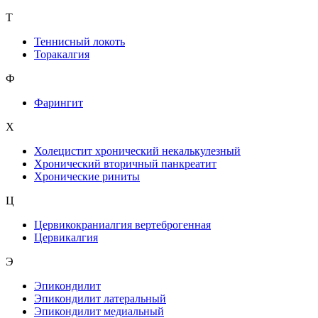
Т
Теннисный локоть
Торакалгия
Ф
Фарингит
X
Холецистит хронический некалькулезный
Хронический вторичный панкреатит
Хронические риниты
Ц
Цервикокраниалгия вертеброгенная
Цервикалгия
Э
Эпикондилит
Эпикондилит латеральный
Эпикондилит медиальный