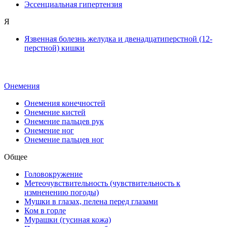
Эссенциальная гипертензия
Я
Язвенная болезнь желудка и двенадцатиперстной (12-
перстной) кишки
Онемения
Онемения конечностей
Онемение кистей
Онемение пальцев рук
Онемение ног
Онемение пальцев ног
Общее
Головокружение
Метеочувствительность (чувствительность к
измненению погоды)
Мушки в глазах, пелена перед глазами
Ком в горле
Мурашки (гусиная кожа)