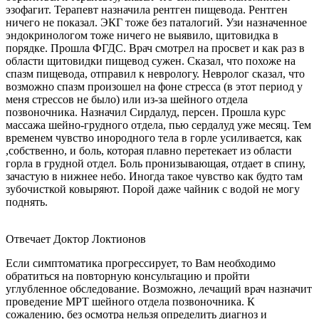
эзофагит. Терапевт назначила рентген пищевода. Рентген
ничего не показал. ЭКГ тоже без паталогий. Узи назначенное
эндокринологом тоже ничего не выявило, щитовидка в
порядке. Прошла ФГДС. Врач смотрел на просвет и как раз в
области щитовидки пищевод сужен. Сказал, что похоже на
спазм пищевода, отправил к неврологу. Невролог сказал, что
возможно спазм произошел на фоне стресса (в этот период у
меня стрессов не было) или из-за шейного отдела
позвоночника. Назначил Сирдалуд, персен. Прошла курс
массажа шейно-грудного отдела, пью сердалуд уже месяц. Тем
временем чувство инородного тела в горле усиливается, как
,собственно, и боль, которая плавно перетекает из области
горла в грудной отдел. Боль пронизывающая, отдает в спину,
зачастую в нижнее небо. Иногда такое чувство как будто там
зубочисткой ковыряют. Порой даже чайник с водой не могу
поднять.
Отвечает Доктор Локтионов
Если симптоматика прогрессирует, то Вам необходимо
обратиться на повторную консультацию и пройти
углубленное обследование. Возможно, лечащий врач назначит
проведение МРТ шейного отдела позвоночника. К
сожалению, без осмотра нельзя определить диагноз и