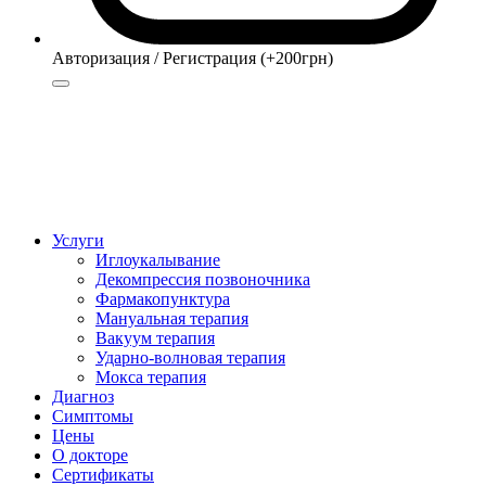
Авторизация / Регистрация (+200грн)
Авторизация
Регистрация (+200грн)
Услуги
Иглоукалывание
Декомпрессия позвоночника
Фармакопунктура
Мануальная терапия
Вакуум терапия
Ударно-волновая терапия
Мокса терапия
Диагноз
Симптомы
Цены
О докторе
Сертификаты