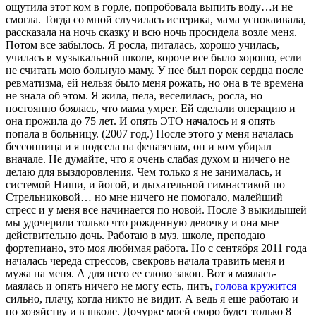
ощутила этот ком в горле, попробовала выпить воду…и не
смогла. Тогда со мной случилась истерика, мама успокаивала,
рассказала на ночь сказку и всю ночь просидела возле меня.
Потом все забылось. Я росла, питалась, хорошо училась,
училась в музыкальной школе, короче все было хорошо, если
не считать мою больную маму. У нее был порок сердца после
ревматизма, ей нельзя было меня рожать, но она в те времена
не знала об этом. Я жила, пела, веселилась, росла, но
постоянно боялась, что мама умрет. Ей сделали операцию и
она прожила до 75 лет. И опять ЭТО началось и я опять
попала в больницу. (2007 год.) После этого у меня началась
бессонница и я подсела на феназепам, он и ком убирал
вначале. Не думайте, что я очень слабая духом и ничего не
делаю для выздоровления. Чем только я не занималась, и
системой Ниши, и йогой, и дыхательной гимнастикой по
Стрельниковой… но мне ничего не помогало, малейший
стресс и у меня все начинается по новой. После 3 выкидышей
мы удочерили только что рожденную девочку и она мне
действительно дочь. Работаю в муз. школе, преподаю
фортепиано, это моя любимая работа. Но с сентября 2011 года
началась череда стрессов, свекровь начала травить меня и
мужа на меня. А для него ее слово закон. Вот я маялась-
маялась и опять ничего не могу есть, пить,
голова кружится
сильно, плачу, когда никто не видит. А ведь я еще работаю и
по хозяйству и в школе. Дочурке моей скоро будет только 8