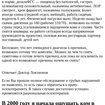
в норме, делалаФГС — пищевод без патологий, гастрит,
хеликобактер положительный, назначены антибиотики. ЛОР
смотрел , хрон фарингит, назначены полоскания. Болит
иногда спина (грудной отдел, шейный), работа сидячая,
водитель 6 лет. Физической нагрузки мало. Неделю назад был
скачок давления до 180 (рабочее 110/70) , возможно на почве
страха перед усиливавшимся ощущением кома и спазма. Часто
снятся кошмары, на работе ситуация всегда напряженная
(руководитель проектов), половая жизнь регулярная, партнер
постоянный. детей нет.
Беспокоит, что нет очевидного диагноза о причинах,
возможно потому что комплекс. Можно ли чем то снять
симптомы и потом лечить причину, или пока не исключить по
одной все возможные причины ничем не снять?
Отвечает Доктор Локтионов
Если Вы прошли полное обследование и грубых нарушений
не выявлено, то есть смысл обратиться к врачу-
психотерапевту. В таких случаях достаточно успешно
применяется рациональная психотерапия.
В 2000 году я начала ощущать ком в