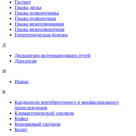
Гастрит
Грыжа диска
Грыжа позвоночника
Грыжа позвоночная
Грыжа межпозвонковая
Грыжа межпозвоночная
Гипертоническая болезнь
Д
Дискинезия желчевыводящих путей
Дорсалгия
И
Ишиас
К
Кардиалгии вертеброгенного и миофасциального
происхождения
Климактерический синдром
Кифоз
Корешковый синдром
Колит