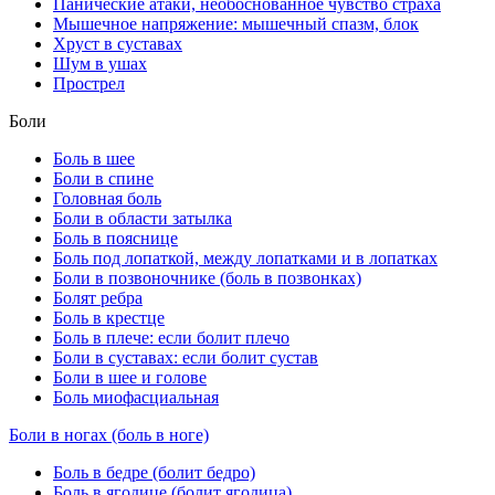
Панические атаки, необоснованное чувство страха
Мышечное напряжение: мышечный спазм, блок
Хруст в суставах
Шум в ушах
Прострел
Боли
Боль в шее
Боли в спине
Головная боль
Боли в области затылка
Боль в пояснице
Боль под лопаткой, между лопатками и в лопатках
Боли в позвоночнике (боль в позвонках)
Болят ребра
Боль в крестце
Боль в плече: если болит плечо
Боли в суставах: если болит сустав
Боли в шее и голове
Боль миофасциальная
Боли в ногах (боль в ноге)
Боль в бедре (болит бедро)
Боль в ягодице (болит ягодица)