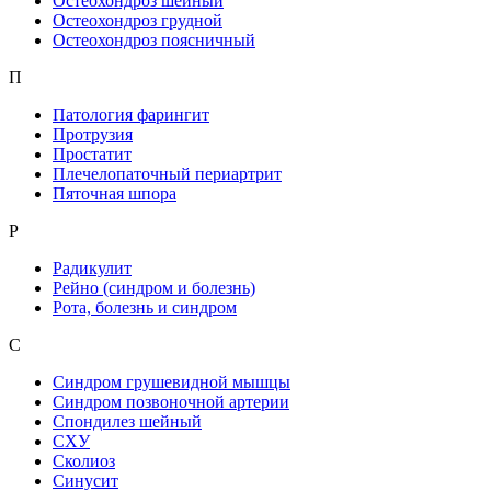
Остеохондроз шейный
Остеохондроз грудной
Остеохондроз поясничный
П
Патология фарингит
Протрузия
Простатит
Плечелопаточный периартрит
Пяточная шпора
Р
Радикулит
Рейно (синдром и болезнь)
Рота, болезнь и синдром
С
Синдром грушевидной мышцы
Синдром позвоночной артерии
Спондилез шейный
СХУ
Сколиоз
Синусит