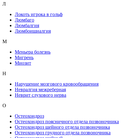
Л
Локоть игрока в гольф
Люмбаго
Люмбалгия
Люмбоишиалгия
М
Меньера болезнь
Мигрень
Миозит
Н
Нарушение мозгового кровообращения
Невралгия межреберная
Неврит слухового нерва
О
Остеохондроз
Остеохондроз поясничного отдела позвоночника
Остеохондроз шейного отдела позвоночника
Остеохондроз грудного отдела позвоночника