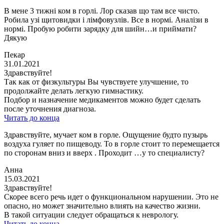
В мене 3 тижні ком в горлі. Лор сказав що там все чисто.
Робила узі щитовидки і лімфовузлів. Все в нормі. Аналізи в
нормі. Пробую робити зарядку для шийн…и приймати?
Дякую
Пекар
31.01.2021
Здравствуйте!
Так как от физкультуры Вы чувствуете улучшение, то
продолжайте делать легкую гимнастику.
Подбор и назначение медикаментов можно будет сделать
после уточнения диагноза.
Читать до конца
Здравствуйте, мучает ком в горле. Ощущение будто пузырь
воздуха гуляет по пищеводу. То в горле стоит то перемещается
по сторонам вниз и вверх . Проходит …у то специалисту?
Анна
15.03.2021
Здравствуйте!
Скорее всего речь идет о функциональном нарушении. Это не
опасно, но может значительно влиять на качество жизни.
В такой ситуации следует обращаться к неврологу.
Читать до конца