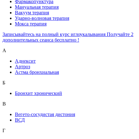
Фармакопунктура
Мануальная терапия
Вакуум терапия
Ударно-волновая терапия
Мокса терапия
Записывайтесь на полный курс иглоукалывания Получайте 2
дополнительных сеанса бесплатно !
А
Аднексит
Артроз
Астма бронхиальная
Б
Бронхит хронический
В
Вегето-сосудистая дистония
ВСД
Г