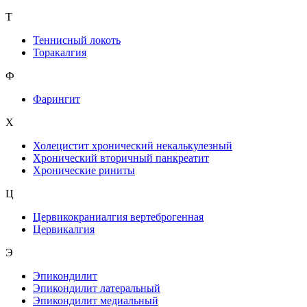
Т
Теннисный локоть
Торакалгия
Ф
Фарингит
X
Холецистит хронический некалькулезный
Хронический вторичный панкреатит
Хронические риниты
Ц
Цервикокраниалгия вертеброгенная
Цервикалгия
Э
Эпикондилит
Эпикондилит латеральный
Эпикондилит медиальный