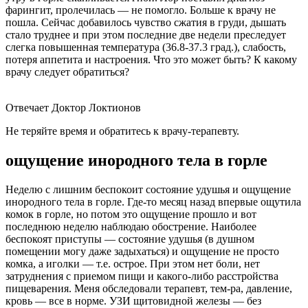
фарингит, пролечилась — не помогло. Больше к врачу не
пошла. Сейчас добавилось чувство сжатия в груди, дышать
стало труднее и при этом последние две недели преследует
слегка повышенная температура (36.8-37.3 град.), слабость,
потеря аппетита и настроения. Что это может быть? К какому
врачу следует обратиться?
Отвечает Доктор Локтионов
Не теряйте время и обратитесь к врачу-терапевту.
ощущение инородного тела в горле
Неделю с лишним беспокоит состояние удушья и ощущение
инородного тела в горле. Где-то месяц назад впервые ощутила
комок в горле, но потом это ощущение прошло и вот
последнюю неделю наблюдаю обострение. Наиболее
беспокоят приступы — состояние удушья (в душном
помещении могу даже задыхаться) и ощущение не просто
комка, а иголки — т.е. острое. При этом нет боли, нет
затруднения с приемом пищи и какого-либо расстройства
пищеварения. Меня обследовали терапевт, тем-ра, давление,
кровь — все в норме. УЗИ щитовидной железы — без