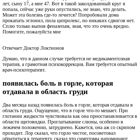
лет, сыну 17, а мне 47. Вот в такой заколдованный круг я
попала, сейчас уже руки опустились, не знаю, что делать.
Может эта болезнь где-то лечится? Попробовали дома
прокапать эглонил, пила ципролекс, но никаких сдвигов нет.
Сплю только выпив феназепам, зная, что это очень вредно.
Помогите, пожалуйста мне
Отвечает Доктор Локтионов
Думаю, что в данном случае требуется не медикаментозная
терапия, а грамотная психокоррекция. Вам требуется опытный
врач-психотерапевт.
появилась боль в горле, которая
отдавала в область груди
Два месяца назад появилась боль в горле, которая отдавала в
область груди. Ощущение, что в горле что-то мешает. При
глотании жидкости чувствовала как она приостанавливается в
области щитовидки. Проглатывание слюны, особенно в
лежачем положении, затруднено. Кажется, она аж со скрипом
проходит. Лор сказал, что горло чистое, посоветовал
обратиться к терапевту, сказал что симптомы напоминают