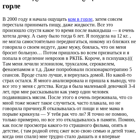
горле
В 2000 году я начала ощущать
ком в горле
, затем совсем
перестала принимать пищу, даже жидкости. Все это
произошло спустя какое то время после выкидыша — я очень
хотела дочку. А сыну было тогда 6 лет. Я похудела на 12 кг. ,
не могла самостоятельно передвигаться, никому из близких не
говорила о своем недуге, даже мужу, боялась, что он меня
бросит больную… Потом пришлось во всем признаться и я
попала в отделение неврозов в РКПБ. Короче, в психушку.(((
Там меня лечили эглонилом, труксалом, сероквелем,
феназепамом и т.д. Даже попробовали психонаркотерапию 5
сеансов. Вроде стало лучше, я вернулась домой. Но какой-то
страх остался. Я много анализировала и пришла к выводу, что
все это у меня с детства. Когда я была маленькой девочкой 3-4
лет, при мне рассказывали как умер один человек
подавившись мясом. После этого я очень переживала, что со
мной тоже может такое случиться, часто плакала, но не
говорила причину.Я отказывалась от пищи и мне мама в
порыве крикнула — У тебя рак что ли? Я точно не помню,
только примерно, но все это откладывалось в памяти. Помню,
как после просмотра какого-то страшного фильма, опять в
детстве, ( там родной отец сжег всю свою семью и детей тоже,
когда они спали) мне трудно стало дышать и я впервые