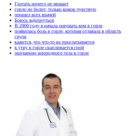
Глотать ничего не мешает
горло не болит, только комок чувствую
прошел всех врачей
Боюсь задохнуться
В 2000 году я начала ощущать ком в горле
появилась боль в горле, которая отдавала в область
груди
кажется, что что-то не проглатывается
к утру в горле скапливается гной
ощущение инородного тела в горле