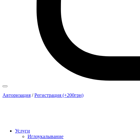
Авторизация
/
Регистрация (+200грн)
Услуги
Иглоукалывание