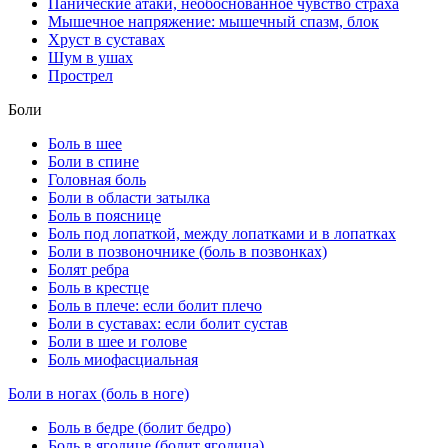
Панические атаки, необоснованное чувство страха
Мышечное напряжение: мышечный спазм, блок
Хруст в суставах
Шум в ушах
Прострел
Боли
Боль в шее
Боли в спине
Головная боль
Боли в области затылка
Боль в пояснице
Боль под лопаткой, между лопатками и в лопатках
Боли в позвоночнике (боль в позвонках)
Болят ребра
Боль в крестце
Боль в плече: если болит плечо
Боли в суставах: если болит сустав
Боли в шее и голове
Боль миофасциальная
Боли в ногах (боль в ноге)
Боль в бедре (болит бедро)
Боль в ягодице (болит ягодица)