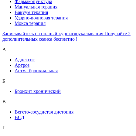
Фармакопунктура
Мануальная терапия
Вакуум терапия
Ударно-волновая терапия
Мокса терапия
Записывайтесь на полный курс иглоукалывания Получайте 2
дополнительных сеанса бесплатно !
А
Аднексит
Артроз
Астма бронхиальная
Б
Бронхит хронический
В
Вегето-сосудистая дистония
ВСД
Г