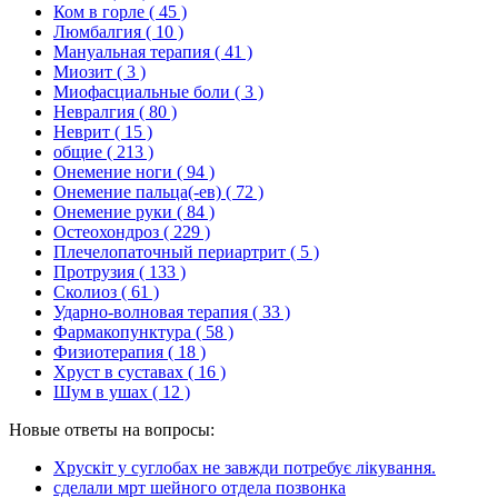
Ком в горле
( 45 )
Люмбалгия
( 10 )
Мануальная терапия
( 41 )
Миозит
( 3 )
Миофасциальные боли
( 3 )
Невралгия
( 80 )
Неврит
( 15 )
общие
( 213 )
Онемение ноги
( 94 )
Онемение пальца(-ев)
( 72 )
Онемение руки
( 84 )
Остеохондроз
( 229 )
Плечелопаточный периартрит
( 5 )
Протрузия
( 133 )
Сколиоз
( 61 )
Ударно-волновая терапия
( 33 )
Фармакопунктура
( 58 )
Физиотерапия
( 18 )
Хруст в суставах
( 16 )
Шум в ушах
( 12 )
Новые ответы на вопросы:
Хрускіт у суглобах не завжди потребує лікування.
сделали мрт шейного отдела позвонка