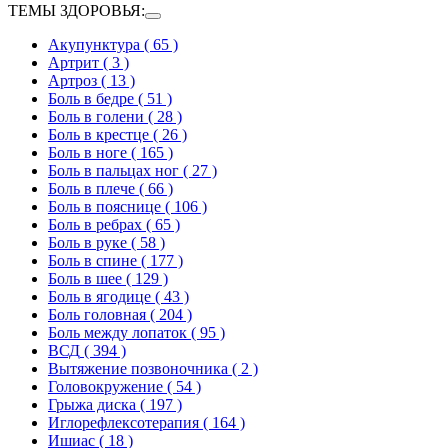
ТЕМЫ ЗДОРОВЬЯ:
Акупунктура
( 65 )
Артрит
( 3 )
Артроз
( 13 )
Боль в бедре
( 51 )
Боль в голени
( 28 )
Боль в крестце
( 26 )
Боль в ноге
( 165 )
Боль в пальцах ног
( 27 )
Боль в плече
( 66 )
Боль в пояснице
( 106 )
Боль в ребрах
( 65 )
Боль в руке
( 58 )
Боль в спине
( 177 )
Боль в шее
( 129 )
Боль в ягодице
( 43 )
Боль головная
( 204 )
Боль между лопаток
( 95 )
ВСД
( 394 )
Вытяжение позвоночника
( 2 )
Головокружение
( 54 )
Грыжа диска
( 197 )
Иглорефлексотерапия
( 164 )
Ишиас
( 18 )