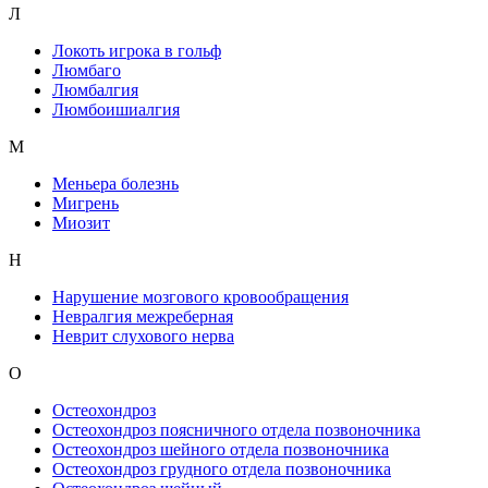
Л
Локоть игрока в гольф
Люмбаго
Люмбалгия
Люмбоишиалгия
М
Меньера болезнь
Мигрень
Миозит
Н
Нарушение мозгового кровообращения
Невралгия межреберная
Неврит слухового нерва
О
Остеохондроз
Остеохондроз поясничного отдела позвоночника
Остеохондроз шейного отдела позвоночника
Остеохондроз грудного отдела позвоночника