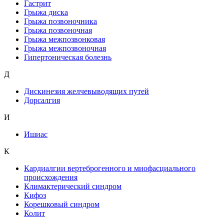
Гастрит
Грыжа диска
Грыжа позвоночника
Грыжа позвоночная
Грыжа межпозвонковая
Грыжа межпозвоночная
Гипертоническая болезнь
Д
Дискинезия желчевыводящих путей
Дорсалгия
И
Ишиас
К
Кардиалгии вертеброгенного и миофасциального
происхождения
Климактерический синдром
Кифоз
Корешковый синдром
Колит