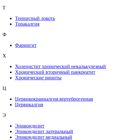
Т
Теннисный локоть
Торакалгия
Ф
Фарингит
X
Холецистит хронический некалькулезный
Хронический вторичный панкреатит
Хронические риниты
Ц
Цервикокраниалгия вертеброгенная
Цервикалгия
Э
Эпикондилит
Эпикондилит латеральный
Эпикондилит медиальный