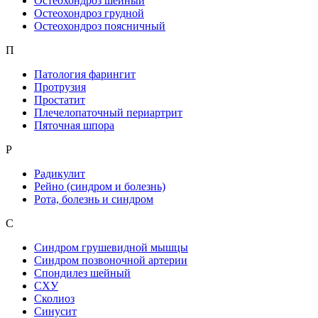
Остеохондроз шейный
Остеохондроз грудной
Остеохондроз поясничный
П
Патология фарингит
Протрузия
Простатит
Плечелопаточный периартрит
Пяточная шпора
Р
Радикулит
Рейно (синдром и болезнь)
Рота, болезнь и синдром
С
Синдром грушевидной мышцы
Синдром позвоночной артерии
Спондилез шейный
СХУ
Сколиоз
Синусит