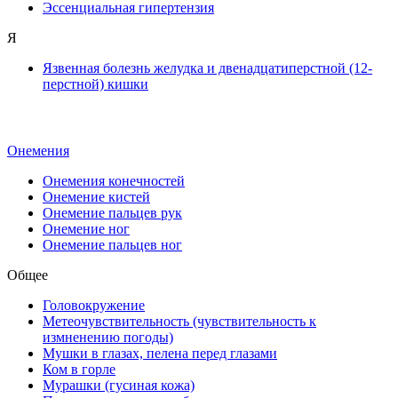
Эссенциальная гипертензия
Я
Язвенная болезнь желудка и двенадцатиперстной (12-
перстной) кишки
Онемения
Онемения конечностей
Онемение кистей
Онемение пальцев рук
Онемение ног
Онемение пальцев ног
Общее
Головокружение
Метеочувствительность (чувствительность к
измненению погоды)
Мушки в глазах, пелена перед глазами
Ком в горле
Мурашки (гусиная кожа)