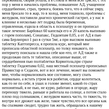
переживала, скорая уехала, а я стояла и меня всю трясло, с тех
пор у меня и начались проблемы, повышение АД, учащенное
сердцебиение, страх, тревога, боязнь того, что я сейчас умру,
меня бросало то в жар, то в холод, меня тошнило, проблемы с
желудком, поставили диагноз хронический гастрит, а у нас в
клинике я несколько лет подряд была беременная,
отравленная, ездила в область к психиатру и он прописал
такое лечение: Барбовал 60 капель(я его и 20 капель выпиваю
с горем пополам), Сонапакс, Гидазепам 0,05, а от АД я пью
сама Берлиприл 1 раз в сутки 5мг, а при высоком выпиваю
таблетку Каптопресса, я пропила курс, который мне
прописала областной психиатр, но толку никакого, по
интернету поискала и нашла себе кое-что, от АД также и
продолжаю пить те таблетки, описанные выше, от
сердцебиения пью полтаблетки Корвитола,при страхе
таблетку Гидазепама 0,02, наш местный психиатр прописывал
Прамистар и Седасен, вот и все лечение, может вы поможете
мне, чтобы нормализовать мое состояние, могу спать
нормально, а встать утром вся разбитая, сердце колотиться,
как-то не по себе, в ушах и голове звенит, какой-то страх
непонятный, я не пью, не курю, работаю в огороде, жару
переношу тяжело, раньше и работала на солнце, а потом стало
плохо под солнышком, с желудком маюсь часто, то тяжесть, то
внутри все дрожит как желе, такое чувство,что все органы как
бы спазмами сводит, трудно так жить, обращалась к нашему