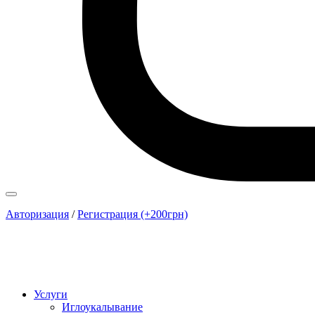
Авторизация
/
Регистрация (+200грн)
Услуги
Иглоукалывание