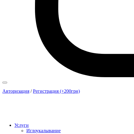
Авторизация
/
Регистрация (+200грн)
Услуги
Иглоукалывание