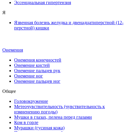
Эссенциальная гипертензия
Я
Язвенная болезнь желудка и двенадцатиперстной (12-
перстной) кишки
Онемения
Онемения конечностей
Онемение кистей
Онемение пальцев рук
Онемение ног
Онемение пальцев ног
Общее
Головокружение
Метеочувствительность (чувствительность к
измненению погоды)
Мушки в глазах, пелена перед глазами
Ком в горле
Мурашки (гусиная кожа)