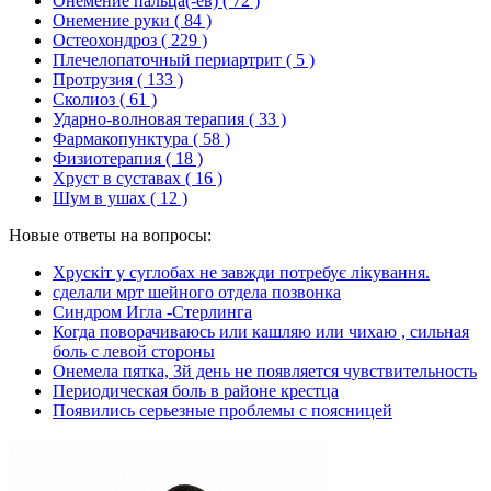
Онемение пальца(-ев)
( 72 )
Онемение руки
( 84 )
Остеохондроз
( 229 )
Плечелопаточный периартрит
( 5 )
Протрузия
( 133 )
Сколиоз
( 61 )
Ударно-волновая терапия
( 33 )
Фармакопунктура
( 58 )
Физиотерапия
( 18 )
Хруст в суставах
( 16 )
Шум в ушах
( 12 )
Новые ответы на вопросы:
Хрускіт у суглобах не завжди потребує лікування.
сделали мрт шейного отдела позвонка
Синдром Игла -Стерлинга
Когда поворачиваюсь или кашляю или чихаю , сильная
боль с левой стороны
Онемела пятка, 3й день не появляется чувствительность
Периодическая боль в районе крестца
Появились серьезные проблемы с поясницей