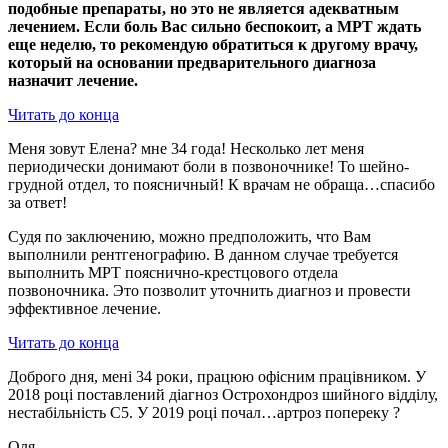
подобные препараты, но это не является адекватным
лечением. Если боль Вас сильно беспокоит, а МРТ ждать
еще неделю, то рекомендую обратиться к другому врачу,
который на основании предварительного диагноза
назначит лечение.
Читать до конца
Меня зовут Елена? мне 34 года! Несколько лет меня
периодически донимают боли в позвоночнике! То шейно-
грудной отдел, то поясничный! К врачам не обраща…спасибо
за ответ!
Судя по заключению, можно предположить, что Вам
выполнили рентгенографию. В данном случае требуется
выполнить МРТ пояснично-крестцового отдела
позвоночника. Это позволит уточнить диагноз и провести
эффективное лечение.
Читать до конца
Доброго дня, мені 34 роки, працюю офісним працівником. У
2018 році поставлений діагноз Острохондроз шийного відділу,
нестабільність С5. У 2019 році почал…артроз попереку ?
Оля