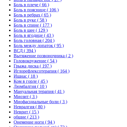
Боль в плече
( 66 )
Боль в пояснице
( 106 )
Боль в ребрах
( 65 )
Боль в руке
( 58 )
Боль в спине
( 177 )
Боль в шее
( 129 )
Боль в ягодице
( 43 )
Боль головная
( 204 )
Боль между лопаток
( 95 )
ВСД
( 394 )
Вытяжение позвоночника
( 2 )
Головокружение
( 54 )
Грыжа диска
( 197 )
Иглорефлексотерапия
( 164 )
Ишиас
( 18 )
Ком в горле
( 45 )
Люмбалгия
( 10 )
Мануальная терапия
( 41 )
Миозит
( 3 )
Миофасциальные боли
( 3 )
Невралгия
( 80 )
Неврит
( 15 )
общие
( 213 )
Онемение ноги
( 94 )