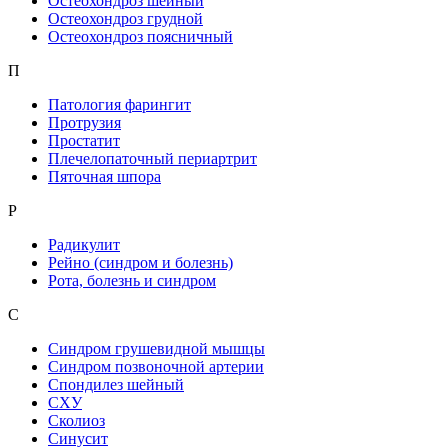
Остеохондроз шейный
Остеохондроз грудной
Остеохондроз поясничный
П
Патология фарингит
Протрузия
Простатит
Плечелопаточный периартрит
Пяточная шпора
Р
Радикулит
Рейно (синдром и болезнь)
Рота, болезнь и синдром
С
Синдром грушевидной мышцы
Синдром позвоночной артерии
Спондилез шейный
СХУ
Сколиоз
Синусит