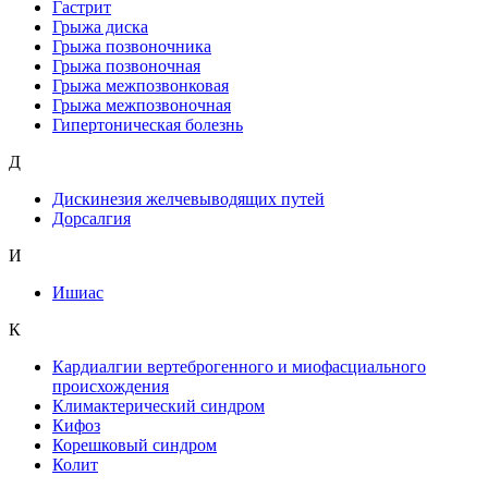
Гастрит
Грыжа диска
Грыжа позвоночника
Грыжа позвоночная
Грыжа межпозвонковая
Грыжа межпозвоночная
Гипертоническая болезнь
Д
Дискинезия желчевыводящих путей
Дорсалгия
И
Ишиас
К
Кардиалгии вертеброгенного и миофасциального
происхождения
Климактерический синдром
Кифоз
Корешковый синдром
Колит