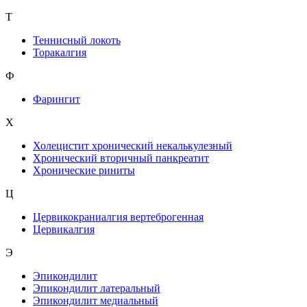
Т
Теннисный локоть
Торакалгия
Ф
Фарингит
X
Холецистит хронический некалькулезный
Хронический вторичный панкреатит
Хронические риниты
Ц
Цервикокраниалгия вертеброгенная
Цервикалгия
Э
Эпикондилит
Эпикондилит латеральный
Эпикондилит медиальный