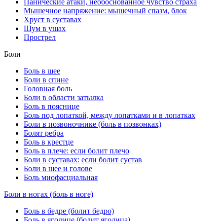
Панические атаки, необоснованное чувство страха
Мышечное напряжение: мышечный спазм, блок
Хруст в суставах
Шум в ушах
Прострел
Боли
Боль в шее
Боли в спине
Головная боль
Боли в области затылка
Боль в пояснице
Боль под лопаткой, между лопатками и в лопатках
Боли в позвоночнике (боль в позвонках)
Болят ребра
Боль в крестце
Боль в плече: если болит плечо
Боли в суставах: если болит сустав
Боли в шее и голове
Боль миофасциальная
Боли в ногах (боль в ноге)
Боль в бедре (болит бедро)
Боль в ягодице (болит ягодица)