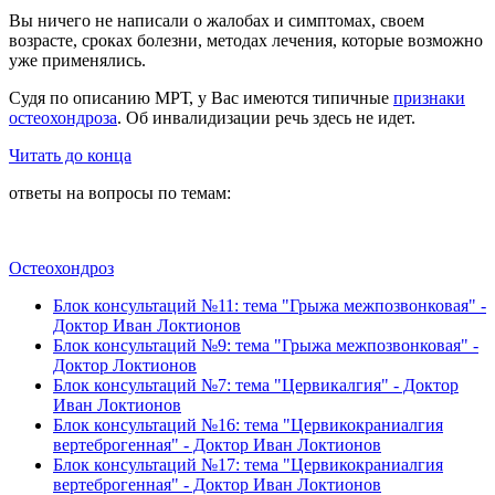
Вы ничего не написали о жалобах и симптомах, своем
возрасте, сроках болезни, методах лечения, которые возможно
уже применялись.
Судя по описанию МРТ, у Вас имеются типичные
признаки
остеохондроза
. Об инвалидизации речь здесь не идет.
Читать до конца
ответы на вопросы по темам:
Остеохондроз
Блок консультаций №11: тема "Грыжа межпозвонковая" -
Доктор Иван Локтионов
Блок консультаций №9: тема "Грыжа межпозвонковая" -
Доктор Локтионов
Блок консультаций №7: тема "Цервикалгия" - Доктор
Иван Локтионов
Блок консультаций №16: тема "Цервикокраниалгия
вертеброгенная" - Доктор Иван Локтионов
Блок консультаций №17: тема "Цервикокраниалгия
вертеброгенная" - Доктор Иван Локтионов