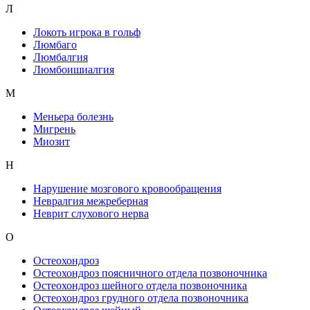
Л
Локоть игрока в гольф
Люмбаго
Люмбалгия
Люмбоишиалгия
М
Меньера болезнь
Мигрень
Миозит
Н
Нарушение мозгового кровообращения
Невралгия межреберная
Неврит слухового нерва
О
Остеохондроз
Остеохондроз поясничного отдела позвоночника
Остеохондроз шейного отдела позвоночника
Остеохондроз грудного отдела позвоночника