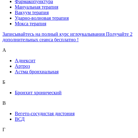
Фармакопунктура
Мануальная терапия
Вакуум терапия
Ударно-волновая терапия
Мокса терапия
Записывайтесь на полный курс иглоукалывания Получайте 2
дополнительных сеанса бесплатно !
А
Аднексит
Артроз
Астма бронхиальная
Б
Бронхит хронический
В
Вегето-сосудистая дистония
ВСД
Г