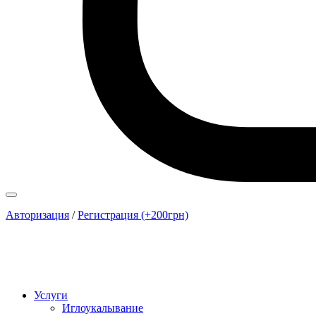
Авторизация
/
Регистрация (+200грн)
Услуги
Иглоукалывание