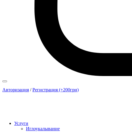
Авторизация
/
Регистрация (+200грн)
Услуги
Иглоукалывание