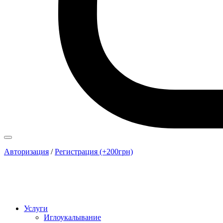
Авторизация
/
Регистрация (+200грн)
Услуги
Иглоукалывание