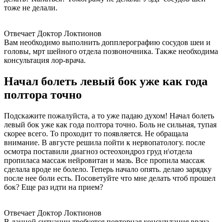
тоже не делали.
Отвечает Доктор Локтионов
Вам необходимо выполнить допплерографию сосудов шеи и
головы, мрт шейного отдела позвоночника. Также необходима
консультация лор-врача.
Начал болеть левый бок уже как года
полтора точно
Подскажите пожалуйста, а то уже падаю духом! Начал болеть
левый бок уже как года полтора точно. Боль не сильная, тупая
скорее всего. То проходит то появляется. Не обращала
внимание. В августе решила пойти к нервопатологу. после
осмотра поставили диагноз остеохондроз груд н\отдела
пропиласа массаж нейровитан и мазь. Все пропила массаж
сделала вроде не болело. Теперь начало опять. делаю зарядку
после нее боли есть. Посоветуйте что мне делать чтоб прошел
бок? Еще раз идти на прием?
Отвечает Доктор Локтионов
В данной ситуации требуется повторная консультация врача.