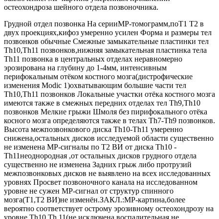
остеохондроза шейного отдела позвоночника.
Грудной отдел позвонка На серииМР-томограмм,поT1 T2 в
двух проекциях,кифоз умеренно усилен Форма и размеры тел
позвонков обычные Смежные замыкательные пластинки тел
Th10,Th11 позвонков,нижняя замыкательная пластинка тела
Th11 позвонка в центральных отделах неравномерно
эрозирована на глубину до 1-4мм, интенсивным
перифокальным отёком костного мозга(дистрофические
изменения Modic 1)охватывающим большие части тел
Th10,Th11 позвонков Локальные участки отёка костного мозга
имеются также в смежных передних отделах тел Th9,Th10
позвонков Мелкие грыжи Шмоля без пирифокального отёка
косного мозга определяются также в телах Th7-Th9 позвонков.
Высота межпозвонкового диска Th10-Th11 умеренно
снижена,остальных дисков исследуемой области существенно
не изменена МР-сигналы по Т2 ВИ от диска Th10 -
Th11неоднородная ,от остальных дисков грудного отдела
существенно не изменена Задних грыж либо протрузий
межпозвонковых дисков не выявлено на всех исследованных
уровнях Просвет позвоночного канала на исследованном
уровне не сужен МР-сигнал от структур спинного
мозга(Т1,Т2 ВИ)не изменён.ЗАКЛ.:МР-картина,более
вероятно соответствует острому эрозивному остеохондрозу на
уровне Th10,Th 11(не исключена воспалительная не