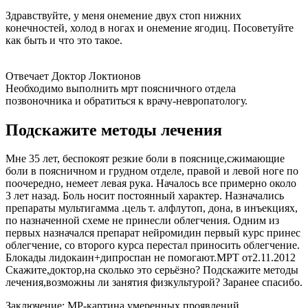
Здравствуйте, у меня онемение двух стоп нижних
конечностей, холод в ногах и онемение ягодиц. Посоветуйте
как быть и что это такое.
Отвечает Доктор Локтионов
Необходимо выполнить мрт поясничного отдела
позвоночника и обратиться к врачу-невропатологу.
Подскажите методы лечения
Мне 35 лет, беспокоят резкие боли в пояснице,сжимающие
боли в поясничном и грудном отделе, правой и левой ноге по
поочередно, немеет левая рука. Началось все примерно около
3 лет назад. Боль носит постоянный характер. Назначались
препараты мультигамма .цель т. алфлутоп, дона, в инъекциях,
по назначенной схеме не принесли облегчения. Одним из
первых назначался препарат нейромидин первый курс принес
облегчение, со второго курса перестал приносить облегчение.
Блокады лидокаин+дипроспан не помогают.МРТ от2.11.2012
Скажите,доктор,на сколько это серьёзно? Подскажите методы
лечения,возможны ли занятия физкультурой? Заранее спасибо.
Заключение: МР-картина умеренных проявлений