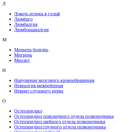
Л
Локоть игрока в гольф
Люмбаго
Люмбалгия
Люмбоишиалгия
М
Меньера болезнь
Мигрень
Миозит
Н
Нарушение мозгового кровообращения
Невралгия межреберная
Неврит слухового нерва
О
Остеохондроз
Остеохондроз поясничного отдела позвоночника
Остеохондроз шейного отдела позвоночника
Остеохондроз грудного отдела позвоночника