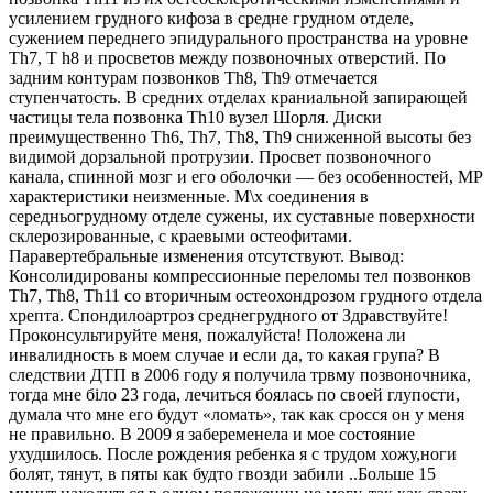
усилением грудного кифоза в средне грудном отделе,
сужением переднего эпидурального пространства на уровне
Тh7, Т h8 и просветов между позвоночных отверстий. По
задним контурам позвонков Тh8, Тh9 отмечается
ступенчатость. В средних отделах краниальной запирающей
частицы тела позвонка Тh10 вузел Шорля. Диски
преимущественно Тh6, Тh7, Тh8, Тh9 сниженной высоты без
видимой дорзальной протрузии. Просвет позвоночного
канала, спинной мозг и его оболочки — без особенностей, МР
характеристики неизменные. М\х соединения в
середньогрудному отделе сужены, их суставные поверхности
склерозированные, с краевыми остеофитами.
Паравертебральные изменения отсутствуют. Вывод:
Консолидированы компрессионные переломы тел позвонков
Тh7, Тh8, Тh11 со вторичным остеохондрозом грудного отдела
хрепта. Спондилоартроз среднегрудного от Здравствуйте!
Проконсультируйте меня, пожалуйста! Положена ли
инвалидность в моем случае и если да, то какая група? В
следствии ДТП в 2006 году я получила трвму позвоночника,
тогда мне біло 23 года, лечиться боялась по своей глупости,
думала что мне его будут «ломать», так как сросся он у меня
не правильно. В 2009 я забеременела и мое состояние
ухудшилось. После рождения ребенка я с трудом хожу,ноги
болят, тянут, в пяты как будто гвозди забили ..Больше 15