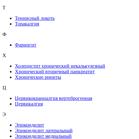
Т
Теннисный локоть
Торакалгия
Ф
Фарингит
X
Холецистит хронический некалькулезный
Хронический вторичный панкреатит
Хронические риниты
Ц
Цервикокраниалгия вертеброгенная
Цервикалгия
Э
Эпикондилит
Эпикондилит латеральный
Эпикондилит медиальный