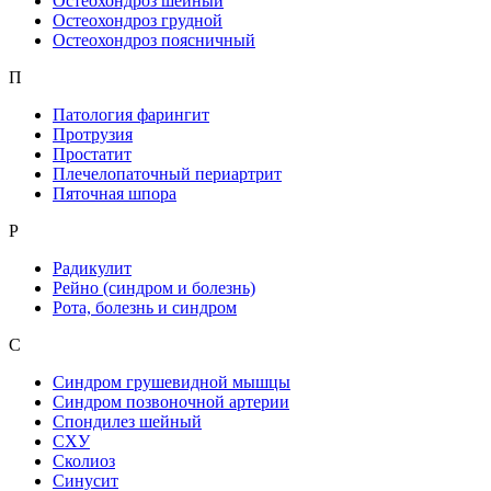
Остеохондроз шейный
Остеохондроз грудной
Остеохондроз поясничный
П
Патология фарингит
Протрузия
Простатит
Плечелопаточный периартрит
Пяточная шпора
Р
Радикулит
Рейно (синдром и болезнь)
Рота, болезнь и синдром
С
Синдром грушевидной мышцы
Синдром позвоночной артерии
Спондилез шейный
СХУ
Сколиоз
Синусит