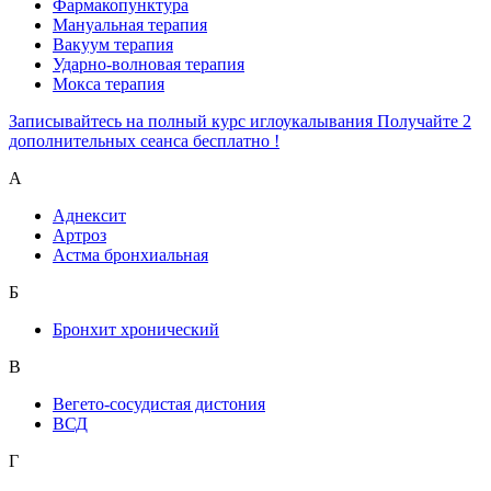
Фармакопунктура
Мануальная терапия
Вакуум терапия
Ударно-волновая терапия
Мокса терапия
Записывайтесь на полный курс иглоукалывания Получайте 2
дополнительных сеанса бесплатно !
А
Аднексит
Артроз
Астма бронхиальная
Б
Бронхит хронический
В
Вегето-сосудистая дистония
ВСД
Г