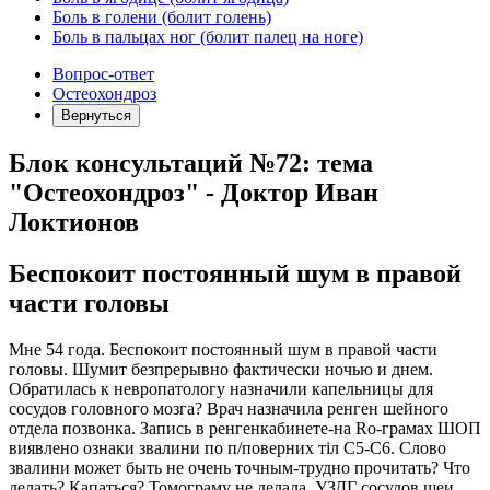
Боль в голени (болит голень)
Боль в пальцах ног (болит палец на ноге)
Вопрос-ответ
Остеохондроз
Вернуться
Блок консультаций №72: тема
"Остеохондроз" - Доктор Иван
Локтионов
Беспокоит постоянный шум в правой
части головы
Мне 54 года. Беспокоит постоянный шум в правой части
головы. Шумит безпрерывно фактически ночью и днем.
Обратилась к невропатологу назначили капельницы для
сосудов головного мозга? Врач назначила ренген шейного
отдела позвонка. Запись в ренгенкабинете-на Rо-грамах ШОП
виявлено ознаки звалини по п/поверних тіл С5-С6. Слово
звалини может быть не очень точным-трудно прочитать? Что
делать? Капаться? Томограму не делала. УЗДГ сосудов шеи