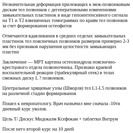
Незначительная деформация прилежащих к меж-позвонковым
дискам тел позвонков с дегенеративными изменениями
замыкательных пластинок в виде гипоинтенсивного сигнала
на Т1 и Т2 взвешенных томограммах по краям тел позвонков
за счет формирования остеофитов
Отмечаются вдавливания в средних отделах замыкательных
пластинок тел поясничных позвонков размером примерно 2-3
мм без признаков нарушения целостности замыкающих
пластин
Заключение — МРТ картина остеохондроза пояснично-
крестцового отдела позвоночника. Признаки краевой
воспалительной реакции (трабекулярный отек) в телах
смежных диску L ? позвонков.
Центральные хрящевые узлы (Шморля) тел L1-L5 позвонков
на различной стадии формирования
Пошел к невропатологу. Врач назначил мне сначала -10ти
дневный курс уколов.
Цель Т/ Дискус Мидокалм Ксефокам + таблетки Витрум
После него второй курс на 10 дней