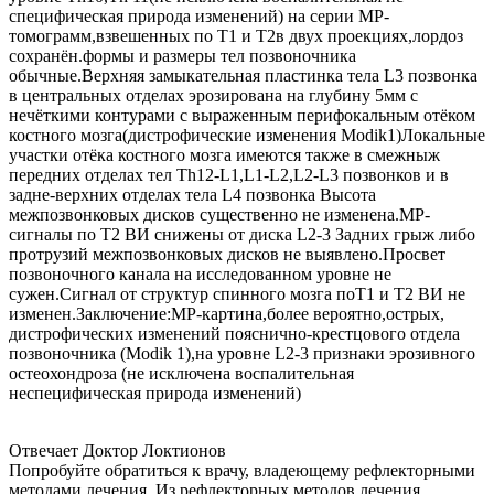
специфическая природа изменений) на серии МР-
томограмм,взвешенных по Т1 и Т2в двух проекциях,лордоз
сохранён.формы и размеры тел позвоночника
обычные.Верхняя замыкательная пластинка тела L3 позвонка
в центральных отделах эрозирована на глубину 5мм с
нечёткими контурами с выраженным перифокальным отёком
костного мозга(дистрофические изменения Modik1)Локальные
участки отёка костного мозга имеются также в смежныж
передних отделах тел Th12-L1,L1-L2,L2-L3 позвонков и в
задне-верхних отделах тела L4 позвонка Высота
межпозвонковых дисков существенно не изменена.МР-
сигналы по T2 ВИ снижены от диска L2-3 Задних грыж либо
протрузий межпозвонковых дисков не выявлено.Просвет
позвоночного канала на исследованном уровне не
сужен.Сигнал от структур спинного мозга поT1 и T2 ВИ не
изменен.Заключение:МР-картина,более вероятно,острых,
дистрофических изменений пояснично-крестцового отдела
позвоночника (Modik 1),на уровне L2-3 признаки эрозивного
остеохондроза (не исключена воспалительная
неспецифическая природа изменений)
Отвечает Доктор Локтионов
Попробуйте обратиться к врачу, владеющему рефлекторными
методами лечения. Из рефлекторных методов лечения