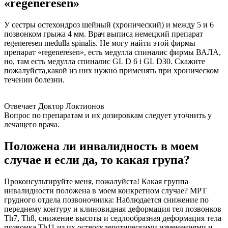
«regeneresen»
У сестры остехондроз шейный (хронический) и между 5 и 6
позвонком грыжа 4 мм. Врач выписа немецкий препарат
regeneresen medulla spinalis. Не могу найти этой фирмы
препарат «regeneresen», есть медулла спиналис фирмы ВАЛА,
но, там есть медулла спиналис GL D 6 i GL D30. Скажите
пожалуйста,какой из них нужно применять при хроническом
течении болезни.
Отвечает Доктор Локтионов
Вопрос по препаратам и их дозировкам следует уточнить у
лечащего врача.
Положена ли инвалидность в моем
случае и если да, то какая група?
Проконсультируйте меня, пожалуйста! Какая группа
инвалидности положена в моем конкретном случае? МРТ
грудного отдела позвоночника: Наблюдается снижение по
переднему контуру и клиновидная деформация тел позвонков
Тh7, Тh8, снижение высоты и седлообразная деформация тела
позвонка Тh11 из их остеосклеротическими изменениями и