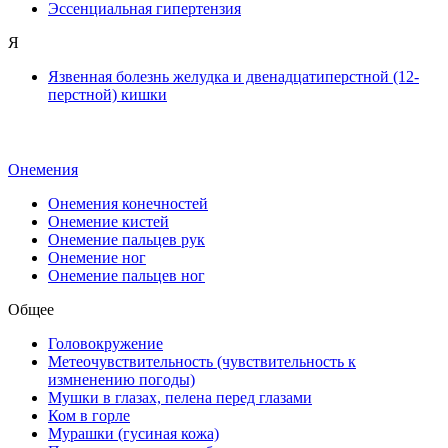
Эссенциальная гипертензия
Я
Язвенная болезнь желудка и двенадцатиперстной (12-
перстной) кишки
Онемения
Онемения конечностей
Онемение кистей
Онемение пальцев рук
Онемение ног
Онемение пальцев ног
Общее
Головокружение
Метеочувствительность (чувствительность к
измненению погоды)
Мушки в глазах, пелена перед глазами
Ком в горле
Мурашки (гусиная кожа)