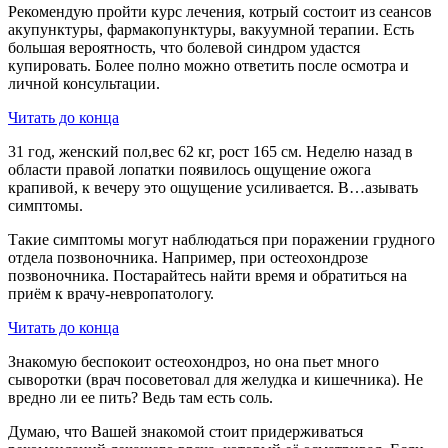
Рекомендую пройти курс лечения, котрый состоит из сеансов
акупунктуры, фармакопунктуры, вакуумной терапии. Есть
большая вероятность, что болевой синдром удастся
купировать. Более полно можно ответить после осмотра и
личной консультации.
Читать до конца
31 год, женский пол,вес 62 кг, рост 165 см. Неделю назад в
области правой лопатки появилось ощущение ожога
крапивой, к вечеру это ощущение усиливается. В…азывать
симптомы.
Такие симптомы могут наблюдаться при поражении грудного
отдела позвоночника. Например, при остеохондрозе
позвоночника. Постарайтесь найти время и обратиться на
приём к врачу-невропатологу.
Читать до конца
Знакомую беспокоит остеохондроз, но она пьет много
сыворотки (врач посоветовал для желудка и кишечника). Не
вредно ли ее пить? Ведь там есть соль.
Думаю, что Вашей знакомой стоит придерживаться