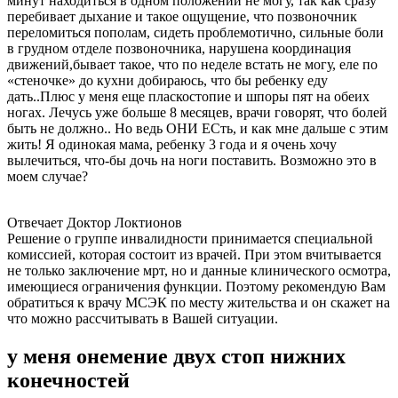
минут находиться в одном положении не могу, так как сразу
перебивает дыхание и такое ощущение, что позвоночник
переломиться пополам, сидеть проблемотично, сильные боли
в грудном отделе позвоночника, нарушена координация
движений,бывает такое, что по неделе встать не могу, еле по
«стеночке» до кухни добираюсь, что бы ребенку еду
дать..Плюс у меня еще пласкостопие и шпоры пят на обеих
ногах. Лечусь уже больше 8 месяцев, врачи говорят, что болей
быть не должно.. Но ведь ОНИ ЕСть, и как мне дальше с этим
жить! Я одинокая мама, ребенку 3 года и я очень хочу
вылечиться, что-бы дочь на ноги поставить. Возможно это в
моем случае?
Отвечает Доктор Локтионов
Решение о группе инвалидности принимается специальной
комиссией, которая состоит из врачей. При этом вчитывается
не только заключение мрт, но и данные клинического осмотра,
имеющиеся ограничения функции. Поэтому рекомендую Вам
обратиться к врачу МСЭК по месту жительства и он скажет на
что можно рассчитывать в Вашей ситуации.
у меня онемение двух стоп нижних
конечностей