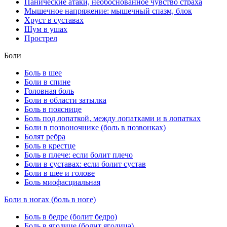
Панические атаки, необоснованное чувство страха
Мышечное напряжение: мышечный спазм, блок
Хруст в суставах
Шум в ушах
Прострел
Боли
Боль в шее
Боли в спине
Головная боль
Боли в области затылка
Боль в пояснице
Боль под лопаткой, между лопатками и в лопатках
Боли в позвоночнике (боль в позвонках)
Болят ребра
Боль в крестце
Боль в плече: если болит плечо
Боли в суставах: если болит сустав
Боли в шее и голове
Боль миофасциальная
Боли в ногах (боль в ноге)
Боль в бедре (болит бедро)
Боль в ягодице (болит ягодица)