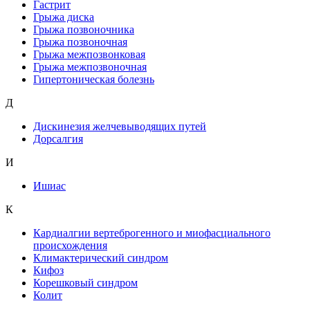
Гастрит
Грыжа диска
Грыжа позвоночника
Грыжа позвоночная
Грыжа межпозвонковая
Грыжа межпозвоночная
Гипертоническая болезнь
Д
Дискинезия желчевыводящих путей
Дорсалгия
И
Ишиас
К
Кардиалгии вертеброгенного и миофасциального
происхождения
Климактерический синдром
Кифоз
Корешковый синдром
Колит