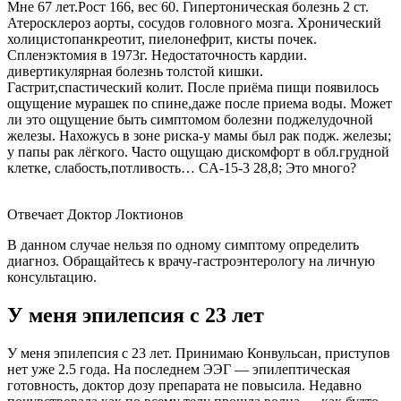
Мне 67 лет.Рост 166, вес 60. Гипертоническая болезнь 2 ст.
Атеросклероз аорты, сосудов головного мозга. Хронический
холицистопанкреотит, пиелонефрит, кисты почек.
Спленэктомия в 1973г. Недостаточность кардии.
дивертикулярная болезнь толстой кишки.
Гастрит,спастический колит. После приёма пищи появилось
ощущение мурашек по спине,даже после приема воды. Может
ли это ощущение быть симптомом болезни поджелудочной
железы. Нахожусь в зоне риска-у мамы был рак подж. железы;
у папы рак лёгкого. Часто ощущаю дискомфорт в обл.грудной
клетке, слабость,потливость… CА-15-3 28,8; Это много?
Отвечает Доктор Локтионов
В данном случае нельзя по одному симптому определить
диагноз. Обращайтесь к врачу-гастроэнтерологу на личную
консультацию.
У меня эпилепсия с 23 лет
У меня эпилепсия с 23 лет. Принимаю Конвульсан, приступов
нет уже 2.5 года. На последнем ЭЭГ — эпилептическая
готовность, доктор дозу препарата не повысила. Недавно