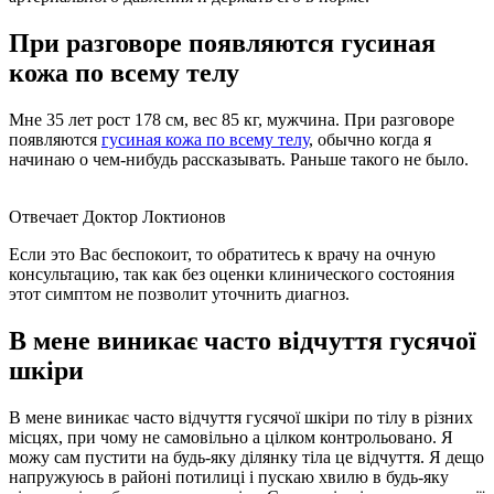
При разговоре появляются гусиная
кожа по всему телу
Мне 35 лет рост 178 см, вес 85 кг, мужчина. При разговоре
появляются
гусиная кожа по всему телу
, обычно когда я
начинаю о чем-нибудь рассказывать. Раньше такого не было.
Отвечает Доктор Локтионов
Если это Вас беспокоит, то обратитесь к врачу на очную
консультацию, так как без оценки клинического состояния
этот симптом не позволит уточнить диагноз.
В мене виникає часто відчуття гусячої
шкіри
В мене виникає часто відчуття гусячої шкіри по тілу в різних
місцях, при чому не самовільно а цілком контрольовано. Я
можу сам пустити на будь-яку ділянку тіла це відчуття. Я дещо
напружуюсь в районі потилиці і пускаю хвилю в будь-яку