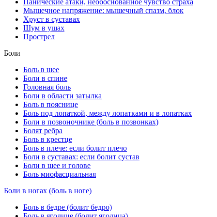
Панические атаки, необоснованное чувство страха
Мышечное напряжение: мышечный спазм, блок
Хруст в суставах
Шум в ушах
Прострел
Боли
Боль в шее
Боли в спине
Головная боль
Боли в области затылка
Боль в пояснице
Боль под лопаткой, между лопатками и в лопатках
Боли в позвоночнике (боль в позвонках)
Болят ребра
Боль в крестце
Боль в плече: если болит плечо
Боли в суставах: если болит сустав
Боли в шее и голове
Боль миофасциальная
Боли в ногах (боль в ноге)
Боль в бедре (болит бедро)
Боль в ягодице (болит ягодица)