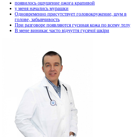
появилось ощущение ожога крапивой
у меня начались мурашки
Одновременно присутствует головокружение, шум в
голове, забывчивость
При разговоре появляются гусиная кожа по всему телу
В мене виникає часто відчуття гусячої шкіри