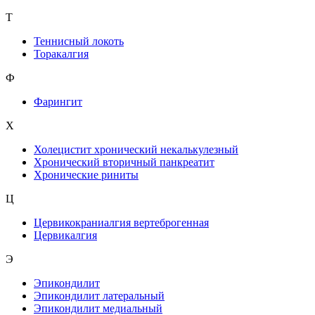
Т
Теннисный локоть
Торакалгия
Ф
Фарингит
X
Холецистит хронический некалькулезный
Хронический вторичный панкреатит
Хронические риниты
Ц
Цервикокраниалгия вертеброгенная
Цервикалгия
Э
Эпикондилит
Эпикондилит латеральный
Эпикондилит медиальный