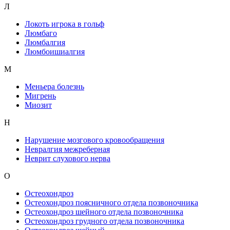
Л
Локоть игрока в гольф
Люмбаго
Люмбалгия
Люмбоишиалгия
М
Меньера болезнь
Мигрень
Миозит
Н
Нарушение мозгового кровообращения
Невралгия межреберная
Неврит слухового нерва
О
Остеохондроз
Остеохондроз поясничного отдела позвоночника
Остеохондроз шейного отдела позвоночника
Остеохондроз грудного отдела позвоночника