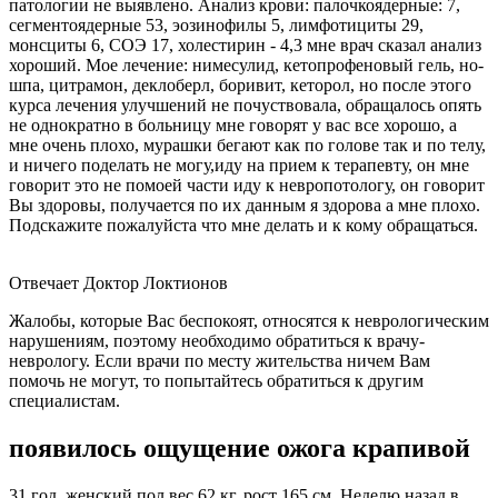
патологии не выявлено. Анализ крови: палочкоядерные: 7,
сегментоядерные 53, эозинофилы 5, лимфотициты 29,
монсциты 6, СОЭ 17, холестирин - 4,3 мне врач сказал анализ
хороший. Мое лечение: нимесулид, кетопрофеновый гель, но-
шпа, цитрамон, деклоберл, боривит, кеторол, но после этого
курса лечения улучшений не почуствовала, обращалось опять
не однократно в больницу мне говорят у вас все хорошо, а
мне очень плохо, мурашки бегают как по голове так и по телу,
и ничего поделать не могу,иду на прием к терапевту, он мне
говорит это не помоей части иду к невропотологу, он говорит
Вы здоровы, получается по их данным я здорова а мне плохо.
Подскажите пожалуйста что мне делать и к кому обращаться.
Отвечает Доктор Локтионов
Жалобы, которые Вас беспокоят, относятся к неврологическим
нарушениям, поэтому необходимо обратиться к врачу-
неврологу. Если врачи по месту жительства ничем Вам
помочь не могут, то попытайтесь обратиться к другим
специалистам.
появилось ощущение ожога крапивой
31 год, женский пол,вес 62 кг, рост 165 см. Неделю назад в