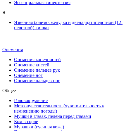
Эссенциальная гипертензия
Я
Язвенная болезнь желудка и двенадцатиперстной (12-
перстной) кишки
Онемения
Онемения конечностей
Онемение кистей
Онемение пальцев рук
Онемение ног
Онемение пальцев ног
Общее
Головокружение
Метеочувствительность (чувствительность к
измненению погоды)
Мушки в глазах, пелена перед глазами
Ком в горле
Мурашки (гусиная кожа)