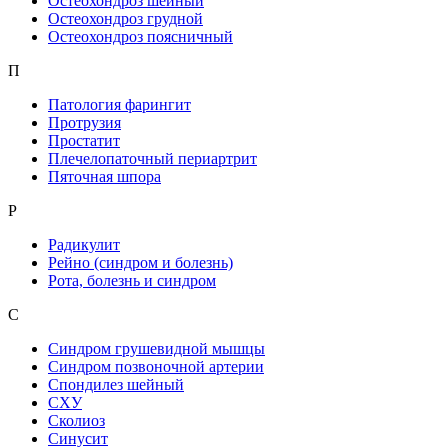
Остеохондроз шейный
Остеохондроз грудной
Остеохондроз поясничный
П
Патология фарингит
Протрузия
Простатит
Плечелопаточный периартрит
Пяточная шпора
Р
Радикулит
Рейно (синдром и болезнь)
Рота, болезнь и синдром
С
Синдром грушевидной мышцы
Синдром позвоночной артерии
Спондилез шейный
СХУ
Сколиоз
Синусит