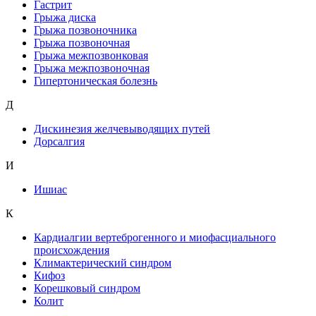
Гастрит
Грыжа диска
Грыжа позвоночника
Грыжа позвоночная
Грыжа межпозвонковая
Грыжа межпозвоночная
Гипертоническая болезнь
Д
Дискинезия желчевыводящих путей
Дорсалгия
И
Ишиас
К
Кардиалгии вертеброгенного и миофасциального
происхождения
Климактерический синдром
Кифоз
Корешковый синдром
Колит