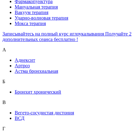
Фармакопунктура
Мануальная терапия
Вакуум терапия
Ударно-волновая терапия
Мокса терапия
Записывайтесь на полный курс иглоукалывания Получайте 2
дополнительных сеанса бесплатно !
А
Аднексит
Артроз
Астма бронхиальная
Б
Бронхит хронический
В
Вегето-сосудистая дистония
ВСД
Г