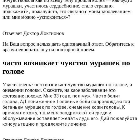
почувствовала как по всему телу прошла волна — как будто
мурашки, участилось сердцебиение, стало страшно.
подскажите , пожалуйста, это связано с моим заболеванием
или мне можно «успокоиться»?
Отвечает Доктор Локтионов
На Ваш вопрос нельзя дать однозначный ответ. Обратитесь к
врачу-невропатологу на повторный прием.
часто возникает чувство мурашек по
голове
У меня очень часто возникает чувство мурашек по голове, и
онемении головы. Скажите, на каое заболевание это
состояние похоже.
Мне 33 года, пол муж. Часто болит
голова, АД пониженное. Головные боли сопровождаются
беганьем мурашек по голове, онемение кожи головы. К
врачам не хожу, т.к. меня раздражают очереди и
обслужмвание оставляет желать лудшего. Дай пожалуйста
консультвцию и предложите лечение