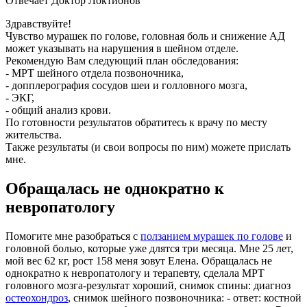
Отвечает Доктор Локтионов
Здравствуйте!
Чувство мурашек по голове, головная боль и снижение АД
может указывать на нарушения в шейном отделе.
Рекомендую Вам следующий план обследования:
- МРТ шейного отдела позвоночника,
- допплерография сосудов шеи и голловного мозга,
- ЭКГ,
- общий анализ крови.
По готовности результатов обратитесь к врачу по месту
жительства.
Также результаты (и свои вопросы по ним) можете прислать
мне.
Обращалась не однократно к
невропатологу
Помогите мне разобраться с
ползанием мурашек по голове
и
головной болью, которые уже длятся три месяца. Мне 25 лет,
мой вес 62 кг, рост 158 меня зовут Елена. Обращалась не
однократно к невропатологу и терапевту, сделала МРТ
головного мозга-результат хороший, снимок спины: диагноз
остеохондроз
, снимок шейного позвоночника: - ответ: костной