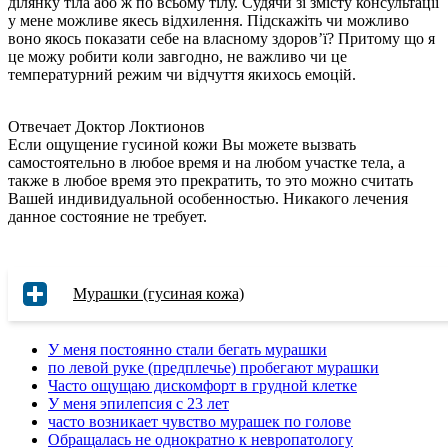
ділянку тіла або ж по всьому тілу. Судячи зі змісту консультації
у мене можливе якесь відхилення. Підскажіть чи можливо
воно якось показати себе на власному здоров’ї? Притому що я
це можу робити коли завгодно, не важливо чи це
температурний режим чи відчуття якихось емоцій.
Отвечает Доктор Локтионов
Если ощущение гусиной кожи Вы можете вызвать
самостоятельно в любое время и на любом участке тела, а
также в любое время это прекратить, то это можно считать
Вашей индивидуальной особенностью. Никакого лечения
данное состояние не требует.
Мурашки (гусиная кожа)
У меня постоянно стали бегать мурашки
по левой руке (предплечье) пробегают мурашки
Часто ощущаю дискомфорт в грудной клетке
У меня эпилепсия с 23 лет
часто возникает чувство мурашек по голове
Обращалась не однократно к невропатологу