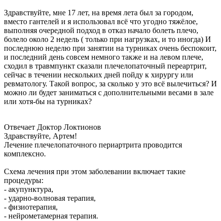
Здравствуйте, мне 17 лет, на время лета был за городом,
вместо гантелей и я использовал всё что угодно тяжёлое,
выполняя очередной подход в отказ начало болеть плечо,
болело около 2 недель ( только при нагрузках, и то иногда) И
последнюю неделю при занятии на турниках очень беспокоит,
и последний день совсем немного также и на левом плече,
сходил в травмпункт сказали плечелопаточный переартрит,
сейчас в течении нескольких дней пойду к хирургу или
ревматологу. Такой вопрос, за сколько у это всё вылечиться? И
можно ли будет заниматься с дополнительными весами в зале
или хотя-бы на турниках?
Отвечает Доктор Локтионов
Здравствуйте, Артем!
Лечение плечелопаточного периартрита проводится
комплексно.
Схема лечения при этом заболевании включает такие
процедуры:
- акупунктура,
- ударно-волновая терапия,
- физиотерапия,
- нейрометамерная терапия.