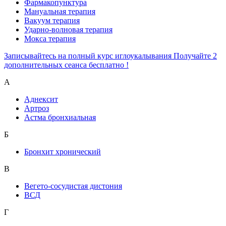
Фармакопунктура
Мануальная терапия
Вакуум терапия
Ударно-волновая терапия
Мокса терапия
Записывайтесь на полный курс иглоукалывания Получайте 2
дополнительных сеанса бесплатно !
А
Аднексит
Артроз
Астма бронхиальная
Б
Бронхит хронический
В
Вегето-сосудистая дистония
ВСД
Г