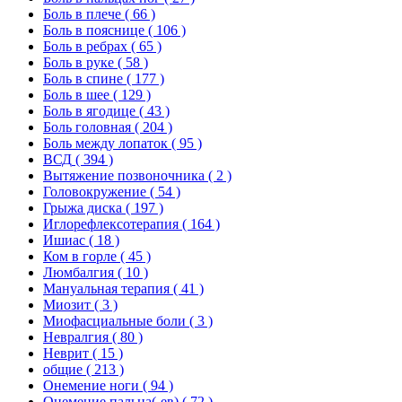
Боль в плече
( 66 )
Боль в пояснице
( 106 )
Боль в ребрах
( 65 )
Боль в руке
( 58 )
Боль в спине
( 177 )
Боль в шее
( 129 )
Боль в ягодице
( 43 )
Боль головная
( 204 )
Боль между лопаток
( 95 )
ВСД
( 394 )
Вытяжение позвоночника
( 2 )
Головокружение
( 54 )
Грыжа диска
( 197 )
Иглорефлексотерапия
( 164 )
Ишиас
( 18 )
Ком в горле
( 45 )
Люмбалгия
( 10 )
Мануальная терапия
( 41 )
Миозит
( 3 )
Миофасциальные боли
( 3 )
Невралгия
( 80 )
Неврит
( 15 )
общие
( 213 )
Онемение ноги
( 94 )
Онемение пальца(-ев)
( 72 )