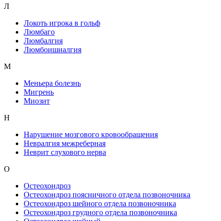
Л
Локоть игрока в гольф
Люмбаго
Люмбалгия
Люмбоишиалгия
М
Меньера болезнь
Мигрень
Миозит
Н
Нарушение мозгового кровообращения
Невралгия межреберная
Неврит слухового нерва
О
Остеохондроз
Остеохондроз поясничного отдела позвоночника
Остеохондроз шейного отдела позвоночника
Остеохондроз грудного отдела позвоночника