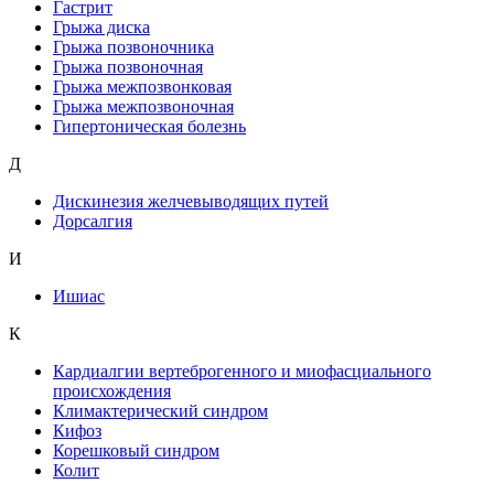
Гастрит
Грыжа диска
Грыжа позвоночника
Грыжа позвоночная
Грыжа межпозвонковая
Грыжа межпозвоночная
Гипертоническая болезнь
Д
Дискинезия желчевыводящих путей
Дорсалгия
И
Ишиас
К
Кардиалгии вертеброгенного и миофасциального
происхождения
Климактерический синдром
Кифоз
Корешковый синдром
Колит