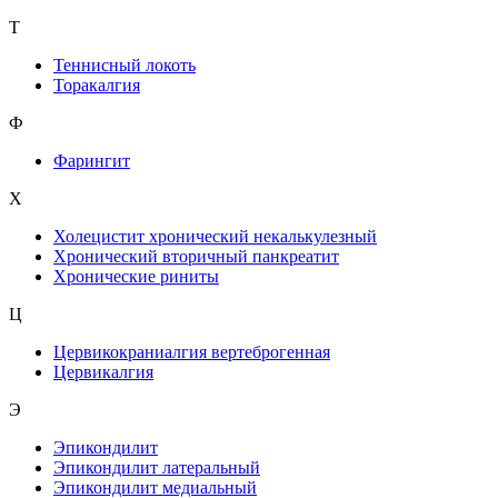
Т
Теннисный локоть
Торакалгия
Ф
Фарингит
X
Холецистит хронический некалькулезный
Хронический вторичный панкреатит
Хронические риниты
Ц
Цервикокраниалгия вертеброгенная
Цервикалгия
Э
Эпикондилит
Эпикондилит латеральный
Эпикондилит медиальный