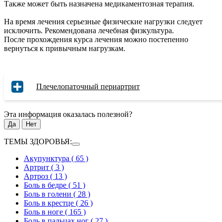
Также может быть назначена медикаментозная терапия.
На время лечения серьезные физические нагрузки следует
исключить. Рекомендована лечебная физкультура.
После прохождения курса лечения можно постепенно
вернуться к привычным нагрузкам.
Плечелопаточный периартрит
Эта информация оказалась полезной?
Да
Нет
ТЕМЫ ЗДОРОВЬЯ:
Акупунктура
( 65 )
Артрит
( 3 )
Артроз
( 13 )
Боль в бедре
( 51 )
Боль в голени
( 28 )
Боль в крестце
( 26 )
Боль в ноге
( 165 )
Боль в пальцах ног
( 27 )