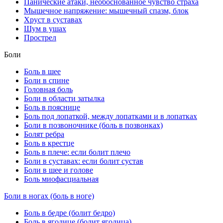
Панические атаки, необоснованное чувство страха
Мышечное напряжение: мышечный спазм, блок
Хруст в суставах
Шум в ушах
Прострел
Боли
Боль в шее
Боли в спине
Головная боль
Боли в области затылка
Боль в пояснице
Боль под лопаткой, между лопатками и в лопатках
Боли в позвоночнике (боль в позвонках)
Болят ребра
Боль в крестце
Боль в плече: если болит плечо
Боли в суставах: если болит сустав
Боли в шее и голове
Боль миофасциальная
Боли в ногах (боль в ноге)
Боль в бедре (болит бедро)
Боль в ягодице (болит ягодица)