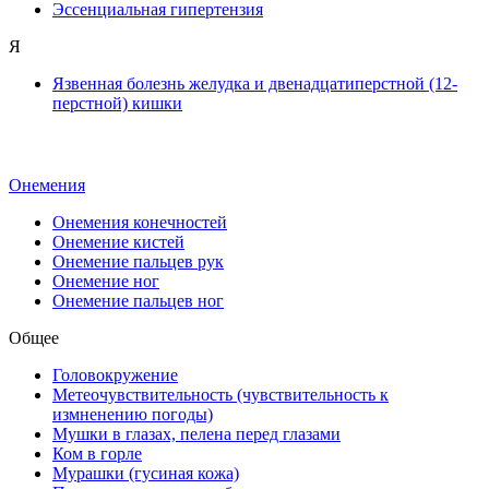
Эссенциальная гипертензия
Я
Язвенная болезнь желудка и двенадцатиперстной (12-
перстной) кишки
Онемения
Онемения конечностей
Онемение кистей
Онемение пальцев рук
Онемение ног
Онемение пальцев ног
Общее
Головокружение
Метеочувствительность (чувствительность к
измненению погоды)
Мушки в глазах, пелена перед глазами
Ком в горле
Мурашки (гусиная кожа)