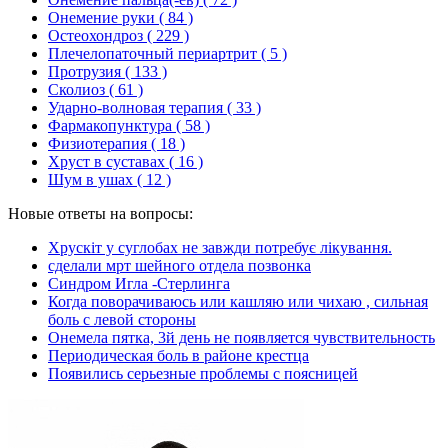
Онемение руки
( 84 )
Остеохондроз
( 229 )
Плечелопаточный периартрит
( 5 )
Протрузия
( 133 )
Сколиоз
( 61 )
Ударно-волновая терапия
( 33 )
Фармакопунктура
( 58 )
Физиотерапия
( 18 )
Хруст в суставах
( 16 )
Шум в ушах
( 12 )
Новые ответы на вопросы:
Хрускіт у суглобах не завжди потребує лікування.
сделали мрт шейного отдела позвонка
Синдром Игла -Стерлинга
Когда поворачиваюсь или кашляю или чихаю , сильная
боль с левой стороны
Онемела пятка, 3й день не появляется чувствительность
Периодическая боль в районе крестца
Появились серьезные проблемы с поясницей