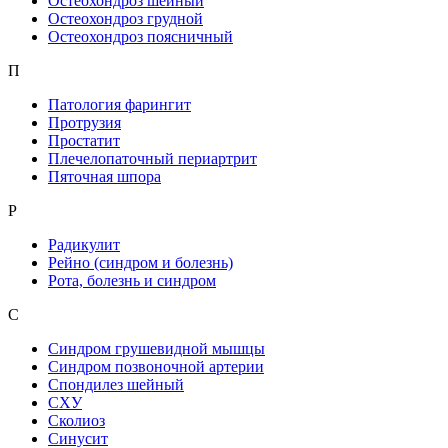
Остеохондроз шейный
Остеохондроз грудной
Остеохондроз поясничный
П
Патология фарингит
Протрузия
Простатит
Плечелопаточный периартрит
Пяточная шпора
Р
Радикулит
Рейно (синдром и болезнь)
Рота, болезнь и синдром
С
Синдром грушевидной мышцы
Синдром позвоночной артерии
Спондилез шейный
СХУ
Сколиоз
Синусит