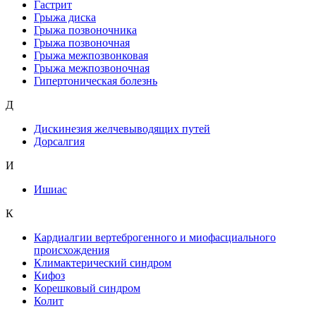
Гастрит
Грыжа диска
Грыжа позвоночника
Грыжа позвоночная
Грыжа межпозвонковая
Грыжа межпозвоночная
Гипертоническая болезнь
Д
Дискинезия желчевыводящих путей
Дорсалгия
И
Ишиас
К
Кардиалгии вертеброгенного и миофасциального
происхождения
Климактерический синдром
Кифоз
Корешковый синдром
Колит