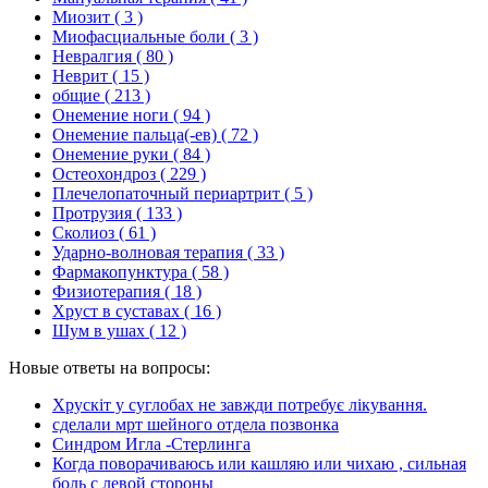
Миозит
( 3 )
Миофасциальные боли
( 3 )
Невралгия
( 80 )
Неврит
( 15 )
общие
( 213 )
Онемение ноги
( 94 )
Онемение пальца(-ев)
( 72 )
Онемение руки
( 84 )
Остеохондроз
( 229 )
Плечелопаточный периартрит
( 5 )
Протрузия
( 133 )
Сколиоз
( 61 )
Ударно-волновая терапия
( 33 )
Фармакопунктура
( 58 )
Физиотерапия
( 18 )
Хруст в суставах
( 16 )
Шум в ушах
( 12 )
Новые ответы на вопросы:
Хрускіт у суглобах не завжди потребує лікування.
сделали мрт шейного отдела позвонка
Синдром Игла -Стерлинга
Когда поворачиваюсь или кашляю или чихаю , сильная
боль с левой стороны