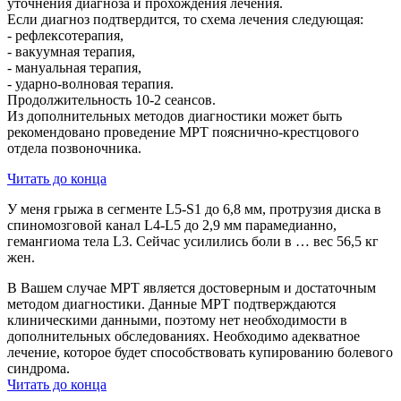
уточнения диагноза и прохождения лечения.
Если диагноз подтвердится, то схема лечения следующая:
- рефлексотерапия,
- вакуумная терапия,
- мануальная терапия,
- ударно-волновая терапия.
Продолжительность 10-2 сеансов.
Из дополнительных методов диагностики может быть
рекомендовано проведение МРТ пояснично-крестцового
отдела позвоночника.
Читать до конца
У меня грыжа в сегменте L5-S1 до 6,8 мм, протрузия диска в
спиномозговой канал L4-L5 до 2,9 мм парамедианно,
гемангиома тела L3. Сейчас усилились боли в … вес 56,5 кг
жен.
В Вашем случае МРТ является достоверным и достаточным
методом диагностики. Данные МРТ подтверждаются
клиническими данными, поэтому нет необходимости в
дополнительных обследованиях. Необходимо адекватное
лечение, которое будет способствовать купированию болевого
синдрома.
Читать до конца