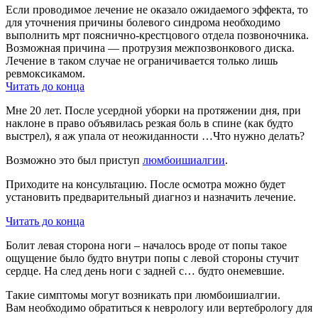
Если проводимое лечение не оказало ожидаемого эффекта, то
для уточнения причины болевого синдрома необходимо
выполнить мрт пояснично-крестцового отдела позвоночника.
Возможная причина — протрузия межпозвонкового диска.
Лечение в таком случае не ограничивается только лишь
ревмоксикамом.
Читать до конца
Мне 20 лет. После усердной уборки на протяжении дня, при
наклоне в право объявилась резкая боль в спине (как будто
выстрел), я аж упала от неожиданности …Что нужно делать?
Возможно это был приступ
люмбоишиалгии
.
Приходите на консультацию. После осмотра можно будет
установить предварительный диагноз и назначить лечение.
Читать до конца
Болит левая сторона ноги – началось вроде от попы такое
ощущение было будто внутри попы с левой стороны стучит
сердце. На след день ноги с задней с… будто онемевшие.
Такие симптомы могут возникать при люмбоишиалгии.
Вам необходимо обратиться к неврологу или вертебрологу для