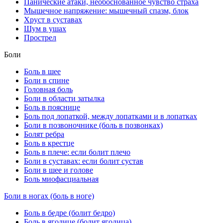
Панические атаки, необоснованное чувство страха
Мышечное напряжение: мышечный спазм, блок
Хруст в суставах
Шум в ушах
Прострел
Боли
Боль в шее
Боли в спине
Головная боль
Боли в области затылка
Боль в пояснице
Боль под лопаткой, между лопатками и в лопатках
Боли в позвоночнике (боль в позвонках)
Болят ребра
Боль в крестце
Боль в плече: если болит плечо
Боли в суставах: если болит сустав
Боли в шее и голове
Боль миофасциальная
Боли в ногах (боль в ноге)
Боль в бедре (болит бедро)
Боль в ягодице (болит ягодица)