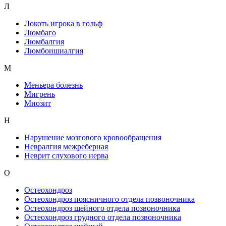
Л
Локоть игрока в гольф
Люмбаго
Люмбалгия
Люмбоишиалгия
М
Меньера болезнь
Мигрень
Миозит
Н
Нарушение мозгового кровообращения
Невралгия межреберная
Неврит слухового нерва
О
Остеохондроз
Остеохондроз поясничного отдела позвоночника
Остеохондроз шейного отдела позвоночника
Остеохондроз грудного отдела позвоночника