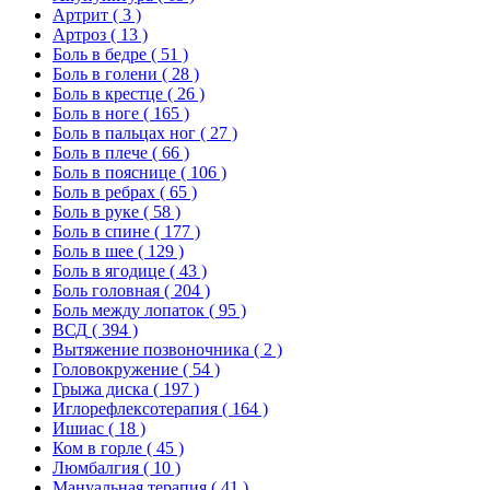
Артрит
( 3 )
Артроз
( 13 )
Боль в бедре
( 51 )
Боль в голени
( 28 )
Боль в крестце
( 26 )
Боль в ноге
( 165 )
Боль в пальцах ног
( 27 )
Боль в плече
( 66 )
Боль в пояснице
( 106 )
Боль в ребрах
( 65 )
Боль в руке
( 58 )
Боль в спине
( 177 )
Боль в шее
( 129 )
Боль в ягодице
( 43 )
Боль головная
( 204 )
Боль между лопаток
( 95 )
ВСД
( 394 )
Вытяжение позвоночника
( 2 )
Головокружение
( 54 )
Грыжа диска
( 197 )
Иглорефлексотерапия
( 164 )
Ишиас
( 18 )
Ком в горле
( 45 )
Люмбалгия
( 10 )
Мануальная терапия
( 41 )