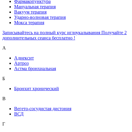
Фармакопунктура
Мануальная терапия
Вакуум терапия
Ударно-волновая терапия
Мокса терапия
Записывайтесь на полный курс иглоукалывания Получайте 2
дополнительных сеанса бесплатно !
А
Аднексит
Артроз
Астма бронхиальная
Б
Бронхит хронический
В
Вегето-сосудистая дистония
ВСД
Г