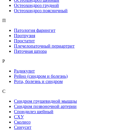
Остеохондроз шейный
Остеохондроз грудной
Остеохондроз поясничный
П
Патология фарингит
Протрузия
Простатит
Плечелопаточный периартрит
Пяточная шпора
Р
Радикулит
Рейно (синдром и болезнь)
Рота, болезнь и синдром
С
Синдром грушевидной мышцы
Синдром позвоночной артерии
Спондилез шейный
СХУ
Сколиоз
Синусит