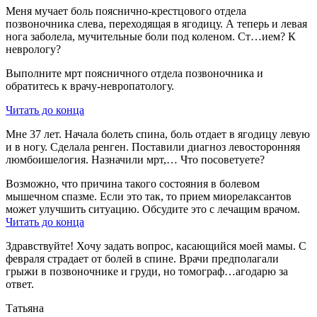
Меня мучает боль пояснично-крестцового отдела
позвоночника слева, переходящая в ягодицу. А теперь и левая
нога заболела, мучительные боли под коленом. Ст…ием? К
неврологу?
Выполните мрт поясничного отдела позвоночника и
обратитесь к врачу-невропатологу.
Читать до конца
Мне 37 лет. Начала болеть спина, боль отдает в ягодицу левую
и в ногу. Сделала ренген. Поставили диагноз левосторонняя
люмбоишелогия. Назначили мрт,… Что посоветуете?
Возможно, что причина такого состояния в болевом
мышечном спазме. Если это так, то прием миорелаксантов
может улучшить ситуацию. Обсудите это с лечащим врачом.
Читать до конца
Здравствуйте! Хочу задать вопрос, касающийся моей мамы. С
февраля страдает от болей в спине. Врачи предполагали
грыжи в позвоночнике и груди, но томограф…агодарю за
ответ.
Татьяна