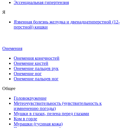
Эссенциальная гипертензия
Я
Язвенная болезнь желудка и двенадцатиперстной (12-
перстной) кишки
Онемения
Онемения конечностей
Онемение кистей
Онемение пальцев рук
Онемение ног
Онемение пальцев ног
Общее
Головокружение
Метеочувствительность (чувствительность к
измненению погоды)
Мушки в глазах, пелена перед глазами
Ком в горле
Мурашки (гусиная кожа)