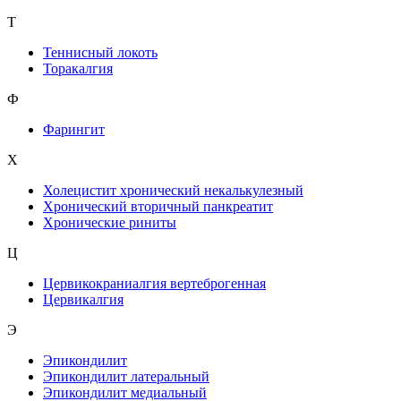
Т
Теннисный локоть
Торакалгия
Ф
Фарингит
X
Холецистит хронический некалькулезный
Хронический вторичный панкреатит
Хронические риниты
Ц
Цервикокраниалгия вертеброгенная
Цервикалгия
Э
Эпикондилит
Эпикондилит латеральный
Эпикондилит медиальный