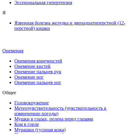
Эссенциальная гипертензия
Я
Язвенная болезнь желудка и двенадцатиперстной (12-
перстной) кишки
Онемения
Онемения конечностей
Онемение кистей
Онемение пальцев рук
Онемение ног
Онемение пальцев ног
Общее
Головокружение
Метеочувствительность (чувствительность к
измненению погоды)
Мушки в глазах, пелена перед глазами
Ком в горле
Мурашки (гусиная кожа)