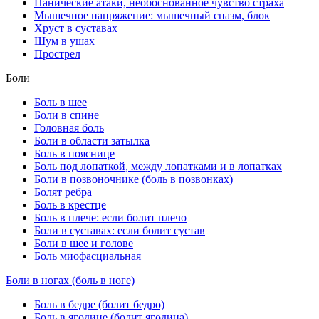
Панические атаки, необоснованное чувство страха
Мышечное напряжение: мышечный спазм, блок
Хруст в суставах
Шум в ушах
Прострел
Боли
Боль в шее
Боли в спине
Головная боль
Боли в области затылка
Боль в пояснице
Боль под лопаткой, между лопатками и в лопатках
Боли в позвоночнике (боль в позвонках)
Болят ребра
Боль в крестце
Боль в плече: если болит плечо
Боли в суставах: если болит сустав
Боли в шее и голове
Боль миофасциальная
Боли в ногах (боль в ноге)
Боль в бедре (болит бедро)
Боль в ягодице (болит ягодица)