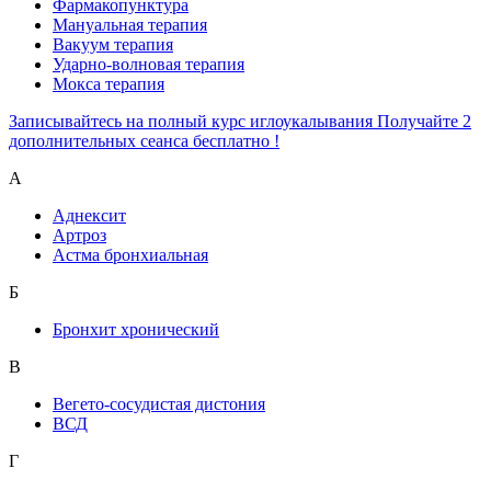
Фармакопунктура
Мануальная терапия
Вакуум терапия
Ударно-волновая терапия
Мокса терапия
Записывайтесь на полный курс иглоукалывания Получайте 2
дополнительных сеанса бесплатно !
А
Аднексит
Артроз
Астма бронхиальная
Б
Бронхит хронический
В
Вегето-сосудистая дистония
ВСД
Г