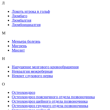
Л
Локоть игрока в гольф
Люмбаго
Люмбалгия
Люмбоишиалгия
М
Меньера болезнь
Мигрень
Миозит
Н
Нарушение мозгового кровообращения
Невралгия межреберная
Неврит слухового нерва
О
Остеохондроз
Остеохондроз поясничного отдела позвоночника
Остеохондроз шейного отдела позвоночника
Остеохондроз грудного отдела позвоночника