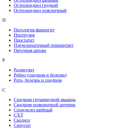
Остеохондроз шейный
Остеохондроз грудной
Остеохондроз поясничный
П
Патология фарингит
Протрузия
Простатит
Плечелопаточный периартрит
Пяточная шпора
Р
Радикулит
Рейно (синдром и болезнь)
Рота, болезнь и синдром
С
Синдром грушевидной мышцы
Синдром позвоночной артерии
Спондилез шейный
СХУ
Сколиоз
Синусит