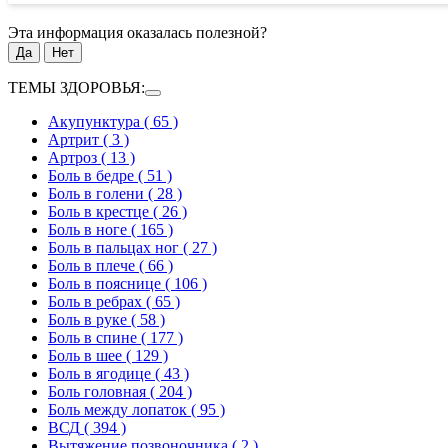
Эта информация оказалась полезной?
Да
Нет
ТЕМЫ ЗДОРОВЬЯ:
Акупунктура
( 65 )
Артрит
( 3 )
Артроз
( 13 )
Боль в бедре
( 51 )
Боль в голени
( 28 )
Боль в крестце
( 26 )
Боль в ноге
( 165 )
Боль в пальцах ног
( 27 )
Боль в плече
( 66 )
Боль в пояснице
( 106 )
Боль в ребрах
( 65 )
Боль в руке
( 58 )
Боль в спине
( 177 )
Боль в шее
( 129 )
Боль в ягодице
( 43 )
Боль головная
( 204 )
Боль между лопаток
( 95 )
ВСД
( 394 )
Вытяжение позвоночника
( 2 )