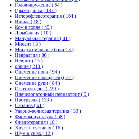
Головокружение
( 54 )
Грыжа диска
( 197 )
Иглорефлексотерапия
( 164 )
Ишиас
( 18 )
Ком в горле
( 45 )
Люмбалгия
( 10 )
Мануальная терапия
( 41 )
Миозит
( 3 )
Миофасциальные боли
( 3 )
Невралгия
( 80 )
Неврит
( 15 )
общие
( 213 )
Онемение ноги
( 94 )
Онемение пальца(-ев)
( 72 )
Онемение руки
( 84 )
Остеохондроз
( 229 )
Плечелопаточный периартрит
( 5 )
Протрузия
( 133 )
Сколиоз
( 61 )
Ударно-волновая терапия
( 33 )
Фармакопунктура
( 58 )
Физиотерапия
( 18 )
Хруст в суставах
( 16 )
Шум в ушах
( 12 )