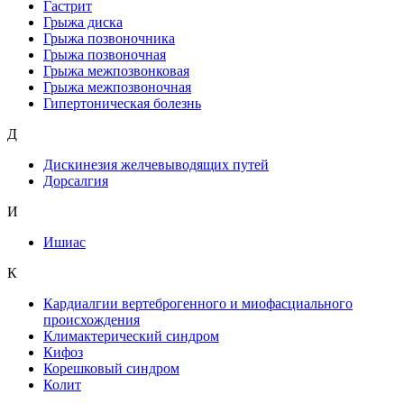
Гастрит
Грыжа диска
Грыжа позвоночника
Грыжа позвоночная
Грыжа межпозвонковая
Грыжа межпозвоночная
Гипертоническая болезнь
Д
Дискинезия желчевыводящих путей
Дорсалгия
И
Ишиас
К
Кардиалгии вертеброгенного и миофасциального
происхождения
Климактерический синдром
Кифоз
Корешковый синдром
Колит