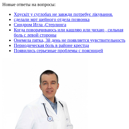
Новые ответы на вопросы:
Хрускіт у суглобах не завжди потребує лікування.
сделали мрт шейного отдела позвонка
Синдром Игла -Стерлинга
Когда поворачиваюсь или кашляю или чихаю , сильная
боль с левой стороны
Онемела пятка, 3й день не появляется чувствительность
Периодическая боль в районе крестца
Появились серьезные проблемы с поясницей