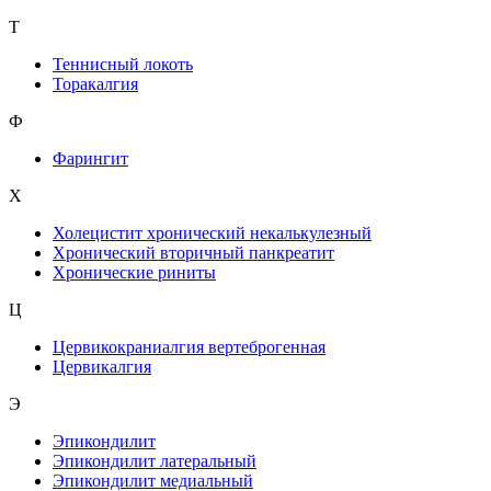
Т
Теннисный локоть
Торакалгия
Ф
Фарингит
X
Холецистит хронический некалькулезный
Хронический вторичный панкреатит
Хронические риниты
Ц
Цервикокраниалгия вертеброгенная
Цервикалгия
Э
Эпикондилит
Эпикондилит латеральный
Эпикондилит медиальный