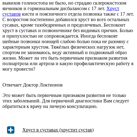
вывихов голеностопа не было, но страдаю склерокистозом
яичников и гормональным дисбалансом с 17 лет.
Хруст
суставов
кисти и поясничного отдела позвонка также с 17 лет.
С возростом постепенно добавился хруст во всех остальных
сусавах, кроме тазобедренных и предплечевых. Беспокоит
хруст в суставах и позвоночнике без видимых причин. Болью
и припухлостью не сопровождается. Иногда беспокоят
шейные позвонки ноющей слабою болью пока не разомну с
характерным хрустом. Тяжёлых физических нагрузок нет,
спортом не занимаюсь, веду активный и подвижный образ
жизни. Может ли это быть первичным признаком развития
полиартроза или артроза и какую профилактическую работу я
могу провести?
Отвечает Доктор Локтионов
Это может быть первичным признаком развития не только
этих заболеваний. Для первичной диагностики Вам следует
обратиться к врачу на личную консультацию.
Хруст в суставах (хрустит сустав)