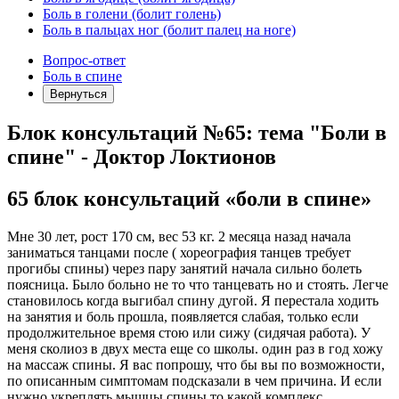
Боль в голени (болит голень)
Боль в пальцах ног (болит палец на ноге)
Вопрос-ответ
Боль в спине
Вернуться
Блок консультаций №65: тема "Боли в
спине" - Доктор Локтионов
65 блок консультаций «боли в спине»
Мне 30 лет, рост 170 см, вес 53 кг. 2 месяца назад начала
заниматься танцами после ( хореография танцев требует
прогибы спины) через пару занятий начала сильно болеть
поясница. Было больно не то что танцевать но и стоять. Легче
становилось когда выгибал спину дугой. Я перестала ходить
на занятия и боль прошла, появляется слабая, только если
продолжительное время стою или сижу (сидячая работа). У
меня сколиоз в двух места еще со школы. один раз в год хожу
на массаж спины. Я вас попрошу, что бы вы по возможности,
по описанным симптомам подсказали в чем причина. И если
нужно укреплять мышцы спины то какой комплекс