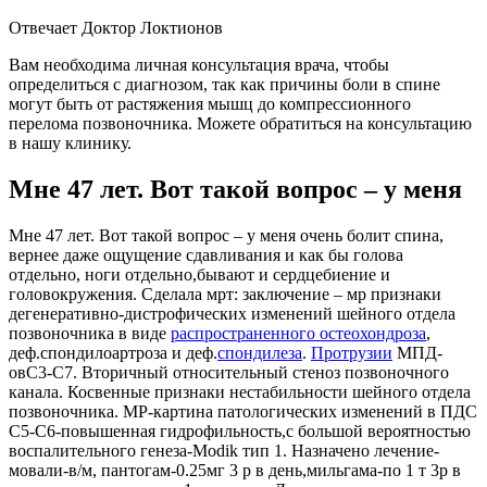
Отвечает Доктор Локтионов
Вам необходима личная консультация врача, чтобы
определиться с диагнозом, так как причины боли в спине
могут быть от растяжения мышц до компрессионного
перелома позвоночника. Можете обратиться на консультацию
в нашу клинику.
Мне 47 лет. Вот такой вопрос – у меня
Мне 47 лет. Вот такой вопрос – у меня очень болит спина,
вернее даже ощущение сдавливания и как бы голова
отдельно, ноги отдельно,бывают и сердцебиение и
головокружения. Сделала мрт: заключение – мр признаки
дегенеративно-дистрофических изменений шейного отдела
позвоночника в виде
распространенного остеохондроза
,
деф.спондилоартроза и деф.
спондилеза
.
Протрузии
МПД-
овС3-С7. Вторичный относительный стеноз позвоночного
канала. Косвенные признаки нестабильности шейного отдела
позвоночника. МР-картина патологических изменений в ПДС
С5-С6-повышенная гидрофильность,с большой вероятностью
воспалительного генеза-Modik тип 1. Назначено лечение-
мовали-в/м, пантогам-0.25мг 3 р в день,мильгама-по 1 т 3р в