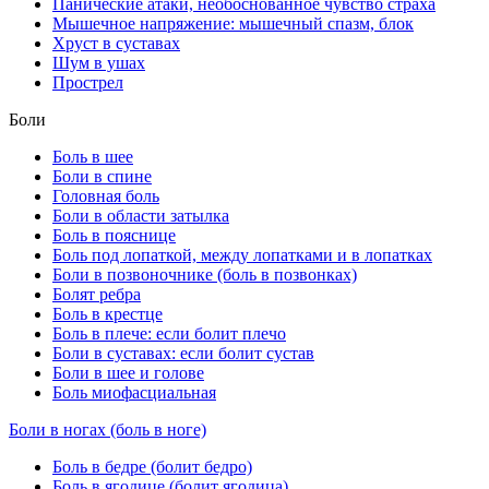
Панические атаки, необоснованное чувство страха
Мышечное напряжение: мышечный спазм, блок
Хруст в суставах
Шум в ушах
Прострел
Боли
Боль в шее
Боли в спине
Головная боль
Боли в области затылка
Боль в пояснице
Боль под лопаткой, между лопатками и в лопатках
Боли в позвоночнике (боль в позвонках)
Болят ребра
Боль в крестце
Боль в плече: если болит плечо
Боли в суставах: если болит сустав
Боли в шее и голове
Боль миофасциальная
Боли в ногах (боль в ноге)
Боль в бедре (болит бедро)
Боль в ягодице (болит ягодица)