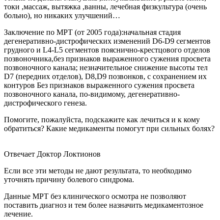
токи ,массаж, вытяжка ,ванны, лечебная физкультура (очень
больно), но никаких улучшений…
Заключение по МРТ (от 2005 года):начальная стадия
дегенеративно-дистрофических изменений D6-D9 сегментов
грудного и L4-L5 сегментов пояснично-крестцового отделов
позвоночника,без признаков выраженного сужения просвета
позвоночного канала; незначительное снижение высоты тел
D7 (передних отделов), D8,D9 позвонков, с сохранением их
контуров Без признаков выраженного сужения просвета
позвоночного канала, по-видимому, дегенеративно-
дистрофического генеза.
Помогите, пожалуйста, подскажите как лечиться и к кому
обратиться? Какие медикаменты помогут при сильных болях?
Отвечает Доктор Локтионов
Если все эти методы не дают результата, то необходимо
уточнять причину болевого синдрома.
Данные МРТ без клинического осмотра не позволяют
поставить диагноз и тем более назначить медикаментозное
лечение.