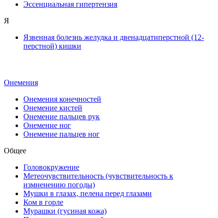
Эссенциальная гипертензия
Я
Язвенная болезнь желудка и двенадцатиперстной (12-
перстной) кишки
Онемения
Онемения конечностей
Онемение кистей
Онемение пальцев рук
Онемение ног
Онемение пальцев ног
Общее
Головокружение
Метеочувствительность (чувствительность к
измненению погоды)
Мушки в глазах, пелена перед глазами
Ком в горле
Мурашки (гусиная кожа)