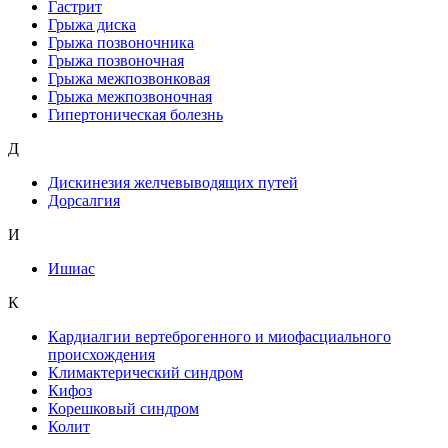
Гастрит
Грыжа диска
Грыжа позвоночника
Грыжа позвоночная
Грыжа межпозвонковая
Грыжа межпозвоночная
Гипертоническая болезнь
Д
Дискинезия желчевыводящих путей
Дорсалгия
И
Ишиас
К
Кардиалгии вертеброгенного и миофасциального
происхождения
Климактерический синдром
Кифоз
Корешковый синдром
Колит