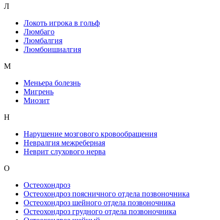
Л
Локоть игрока в гольф
Люмбаго
Люмбалгия
Люмбоишиалгия
М
Меньера болезнь
Мигрень
Миозит
Н
Нарушение мозгового кровообращения
Невралгия межреберная
Неврит слухового нерва
О
Остеохондроз
Остеохондроз поясничного отдела позвоночника
Остеохондроз шейного отдела позвоночника
Остеохондроз грудного отдела позвоночника