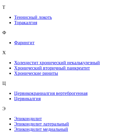
Т
Теннисный локоть
Торакалгия
Ф
Фарингит
X
Холецистит хронический некалькулезный
Хронический вторичный панкреатит
Хронические риниты
Ц
Цервикокраниалгия вертеброгенная
Цервикалгия
Э
Эпикондилит
Эпикондилит латеральный
Эпикондилит медиальный