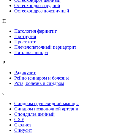
Остеохондроз шейный
Остеохондроз грудной
Остеохондроз поясничный
П
Патология фарингит
Протрузия
Простатит
Плечелопаточный периартрит
Пяточная шпора
Р
Радикулит
Рейно (синдром и болезнь)
Рота, болезнь и синдром
С
Синдром грушевидной мышцы
Синдром позвоночной артерии
Спондилез шейный
СХУ
Сколиоз
Синусит