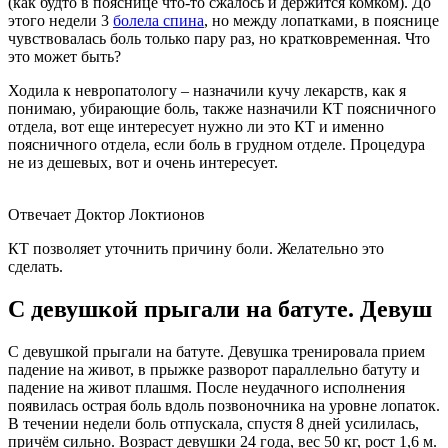
(как будто в пояснице что-то сжалось и держится комком). До
этого недели 3
болела спина
, но между лопатками, в пояснице
чувствовалась боль только пару раз, но кратковременная. Что
это может быть?
Ходила к невропатологу – назначили кучу лекарств, как я
понимаю, убирающие боль, также назначили КТ поясничного
отдела, вот еще интересует нужно ли это КТ и именно
поясничного отдела, если боль в грудном отделе. Процедура
не из дешевых, вот и очень интересует.
Отвечает Доктор Локтионов
КТ позволяет уточнить причину боли. Желательно это
сделать.
С девушкой прыгали на батуте. Девуш
С девушкой прыгали на батуте. Девушка тренировала прием
падение на живот, в прыжке разворот параллельно батуту и
падение на живот плашмя. После неудачного исполнения
появилась острая боль вдоль позвоночника на уровне лопаток.
В течении недели боль отпускала, спустя 8 дней усилилась,
причём сильно. Возраст девушки 24 года, вес 50 кг, рост 1,6 м.