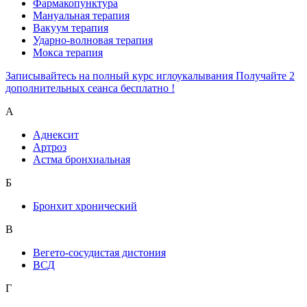
Фармакопунктура
Мануальная терапия
Вакуум терапия
Ударно-волновая терапия
Мокса терапия
Записывайтесь на полный курс иглоукалывания Получайте 2
дополнительных сеанса бесплатно !
А
Аднексит
Артроз
Астма бронхиальная
Б
Бронхит хронический
В
Вегето-сосудистая дистония
ВСД
Г