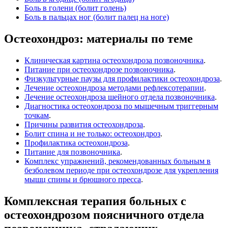
Боль в голени (болит голень)
Боль в пальцах ног (болит палец на ноге)
Остеохондроз: материалы по теме
Клиническая картина остеохондроза позвоночника
.
Питание при остеохондрозе позвоночника
.
Физкультурные паузы для профилактики остеохондроза
.
Лечение остеохондроза методами рефлексотерапии
.
Лечение остеохондроза шейного отдела позвоночника
.
Диагностика остеохондроза по мышечным триггерным
точкам
.
Причины развития остеохондроза
.
Болит спина и не только: остеохондроз
.
Профилактика остеохондроза
.
Питание для позвоночника
.
Комплекс упражнений, рекомендованных больным в
безболевом периоде при остеохондрозе для укрепления
мышц спины и брюшного пресса
.
Комплексная терапия больных с
остеохондрозом поясничного отдела