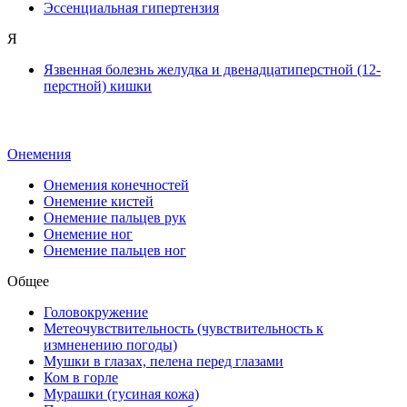
Эссенциальная гипертензия
Я
Язвенная болезнь желудка и двенадцатиперстной (12-
перстной) кишки
Онемения
Онемения конечностей
Онемение кистей
Онемение пальцев рук
Онемение ног
Онемение пальцев ног
Общее
Головокружение
Метеочувствительность (чувствительность к
измненению погоды)
Мушки в глазах, пелена перед глазами
Ком в горле
Мурашки (гусиная кожа)