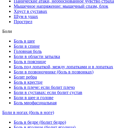
Панические атаки, необоснованное чувство страха
Мышечное напряжение: мышечный спазм, блок
Хруст в суставах
Шум в ушах
Прострел
Боли
Боль в шее
Боли в спине
Головная боль
Боли в области затылка
Боль в пояснице
Боль под лопаткой, между лопатками и в лопатках
Боли в позвоночнике (боль в позвонках)
Болят ребра
Боль в крестце
Боль в плече: если болит плечо
Боли в суставах: если болит сустав
Боли в шее и голове
Боль миофасциальная
Боли в ногах (боль в ноге)
Боль в бедре (болит бедро)
Боль в ягодице (болит ягодица)