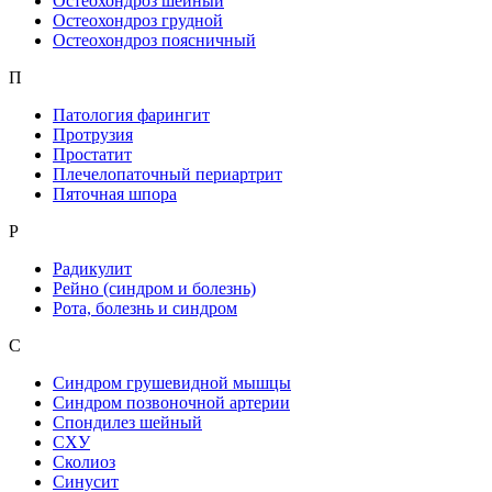
Остеохондроз шейный
Остеохондроз грудной
Остеохондроз поясничный
П
Патология фарингит
Протрузия
Простатит
Плечелопаточный периартрит
Пяточная шпора
Р
Радикулит
Рейно (синдром и болезнь)
Рота, болезнь и синдром
С
Синдром грушевидной мышцы
Синдром позвоночной артерии
Спондилез шейный
СХУ
Сколиоз
Синусит