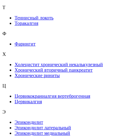
Т
Теннисный локоть
Торакалгия
Ф
Фарингит
X
Холецистит хронический некалькулезный
Хронический вторичный панкреатит
Хронические риниты
Ц
Цервикокраниалгия вертеброгенная
Цервикалгия
Э
Эпикондилит
Эпикондилит латеральный
Эпикондилит медиальный