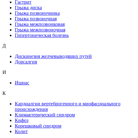
Гастрит
Грыжа диска
Грыжа позвоночника
Грыжа позвоночная
Грыжа межпозвонковая
Грыжа межпозвоночная
Гипертоническая болезнь
Д
Дискинезия желчевыводящих путей
Дорсалгия
И
Ишиас
К
Кардиалгии вертеброгенного и миофасциального
происхождения
Климактерический синдром
Кифоз
Корешковый синдром
Колит