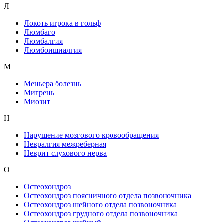
Л
Локоть игрока в гольф
Люмбаго
Люмбалгия
Люмбоишиалгия
М
Меньера болезнь
Мигрень
Миозит
Н
Нарушение мозгового кровообращения
Невралгия межреберная
Неврит слухового нерва
О
Остеохондроз
Остеохондроз поясничного отдела позвоночника
Остеохондроз шейного отдела позвоночника
Остеохондроз грудного отдела позвоночника