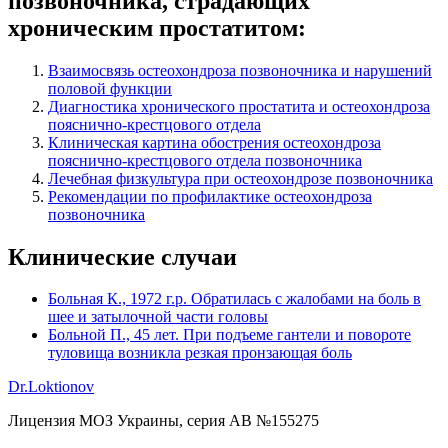
позвоночника, страдающих
хроническим простатитом:
Взаимосвязь остеохондроза позвоночника и нарушений
половой функции
Диагностика хронического простатита и остеохондроза
пояснично-крестцового отдела
Клиническая картина обострения остеохондроза
пояснично-крестцового отдела позвоночника
Лечебная физкультура при остеохондрозе позвоночника
Рекомендации по профилактике остеохондроза
позвоночника
Клинические случаи
Больная К., 1972 г.р. Обратилась с жалобами на боль в
шее и затылочной части головы
Больной П., 45 лет. При подъеме гантели и повороте
туловища возникла резкая пронзающая боль
Dr.Loktionov
Лицензия МОЗ Украины, серия АВ №155275