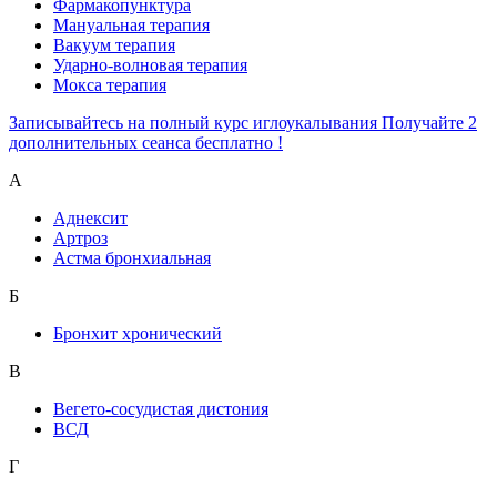
Фармакопунктура
Мануальная терапия
Вакуум терапия
Ударно-волновая терапия
Мокса терапия
Записывайтесь на полный курс иглоукалывания Получайте 2
дополнительных сеанса бесплатно !
А
Аднексит
Артроз
Астма бронхиальная
Б
Бронхит хронический
В
Вегето-сосудистая дистония
ВСД
Г