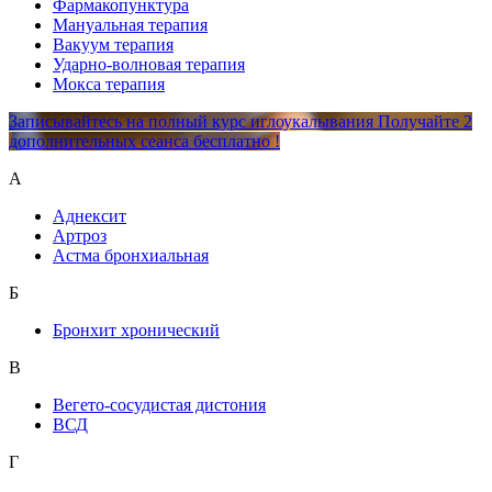
Фармакопунктура
Мануальная терапия
Вакуум терапия
Ударно-волновая терапия
Мокса терапия
Записывайтесь на полный курс иглоукалывания Получайте 2
дополнительных сеанса бесплатно !
А
Аднексит
Артроз
Астма бронхиальная
Б
Бронхит хронический
В
Вегето-сосудистая дистония
ВСД
Г