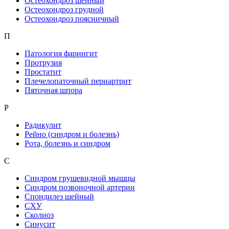
Остеохондроз шейный
Остеохондроз грудной
Остеохондроз поясничный
П
Патология фарингит
Протрузия
Простатит
Плечелопаточный периартрит
Пяточная шпора
Р
Радикулит
Рейно (синдром и болезнь)
Рота, болезнь и синдром
С
Синдром грушевидной мышцы
Синдром позвоночной артерии
Спондилез шейный
СХУ
Сколиоз
Синусит