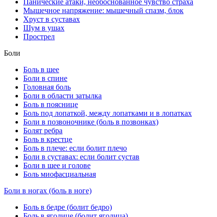
Панические атаки, необоснованное чувство страха
Мышечное напряжение: мышечный спазм, блок
Хруст в суставах
Шум в ушах
Прострел
Боли
Боль в шее
Боли в спине
Головная боль
Боли в области затылка
Боль в пояснице
Боль под лопаткой, между лопатками и в лопатках
Боли в позвоночнике (боль в позвонках)
Болят ребра
Боль в крестце
Боль в плече: если болит плечо
Боли в суставах: если болит сустав
Боли в шее и голове
Боль миофасциальная
Боли в ногах (боль в ноге)
Боль в бедре (болит бедро)
Боль в ягодице (болит ягодица)