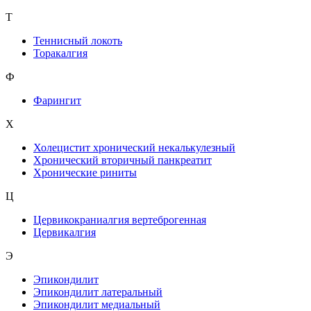
Т
Теннисный локоть
Торакалгия
Ф
Фарингит
X
Холецистит хронический некалькулезный
Хронический вторичный панкреатит
Хронические риниты
Ц
Цервикокраниалгия вертеброгенная
Цервикалгия
Э
Эпикондилит
Эпикондилит латеральный
Эпикондилит медиальный