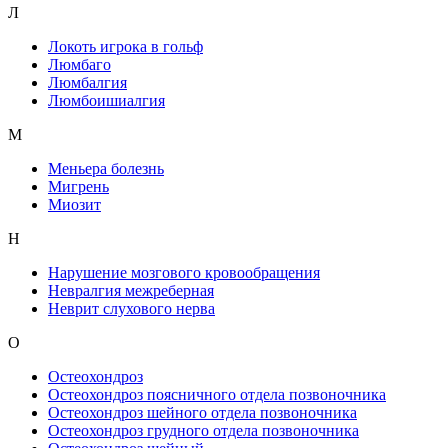
Л
Локоть игрока в гольф
Люмбаго
Люмбалгия
Люмбоишиалгия
М
Меньера болезнь
Мигрень
Миозит
Н
Нарушение мозгового кровообращения
Невралгия межреберная
Неврит слухового нерва
О
Остеохондроз
Остеохондроз поясничного отдела позвоночника
Остеохондроз шейного отдела позвоночника
Остеохондроз грудного отдела позвоночника