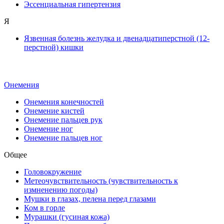
Эссенциальная гипертензия
Я
Язвенная болезнь желудка и двенадцатиперстной (12-
перстной) кишки
Онемения
Онемения конечностей
Онемение кистей
Онемение пальцев рук
Онемение ног
Онемение пальцев ног
Общее
Головокружение
Метеочувствительность (чувствительность к
измненению погоды)
Мушки в глазах, пелена перед глазами
Ком в горле
Мурашки (гусиная кожа)