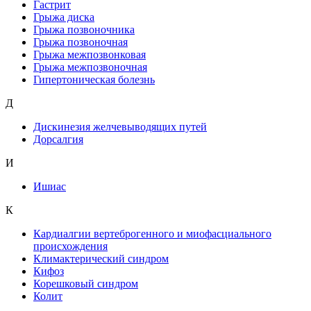
Гастрит
Грыжа диска
Грыжа позвоночника
Грыжа позвоночная
Грыжа межпозвонковая
Грыжа межпозвоночная
Гипертоническая болезнь
Д
Дискинезия желчевыводящих путей
Дорсалгия
И
Ишиас
К
Кардиалгии вертеброгенного и миофасциального
происхождения
Климактерический синдром
Кифоз
Корешковый синдром
Колит